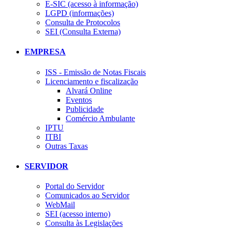
E-SIC (acesso à informação)
LGPD (informações)
Consulta de Protocolos
SEI (Consulta Externa)
EMPRESA
ISS - Emissão de Notas Fiscais
Licenciamento e fiscalização
Alvará Online
Eventos
Publicidade
Comércio Ambulante
IPTU
ITBI
Outras Taxas
SERVIDOR
Portal do Servidor
Comunicados ao Servidor
WebMail
SEI (acesso interno)
Consulta às Legislações