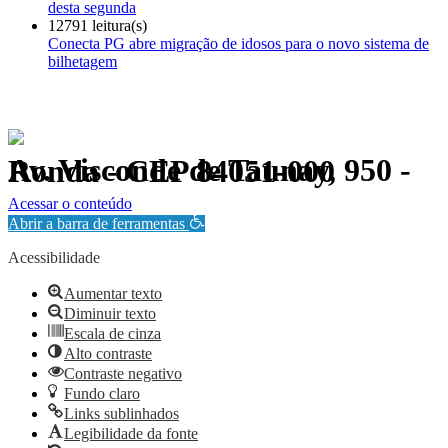
desta segunda
12791 leitura(s)
Conecta PG abre migração de idosos para o novo sistema de
bilhetagem
Av. Visconde de Taunay, 950 - Ronda - CEP 84051-000
Política de Privacidade.
Acessar o conteúdo
Abrir a barra de ferramentas
Acessibilidade
Aumentar texto
Diminuir texto
Escala de cinza
Alto contraste
Contraste negativo
Fundo claro
Links sublinhados
Legibilidade da fonte