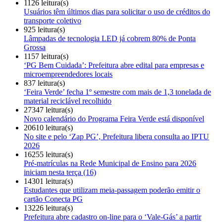
1126 leitura(s)
Usuários têm últimos dias para solicitar o uso de créditos do
transporte coletivo
925 leitura(s)
Lâmpadas de tecnologia LED já cobrem 80% de Ponta
Grossa
1157 leitura(s)
‘PG Bem Cuidada’: Prefeitura abre edital para empresas e
microempreendedores locais
837 leitura(s)
‘Feira Verde’ fecha 1º semestre com mais de 1,3 tonelada de
material reciclável recolhido
27347 leitura(s)
Novo calendário do Programa Feira Verde está disponível
20610 leitura(s)
No site e pelo ‘Zap PG’, Prefeitura libera consulta ao IPTU
2026
16255 leitura(s)
Pré-matrículas na Rede Municipal de Ensino para 2026
iniciam nesta terça (16)
14301 leitura(s)
Estudantes que utilizam meia-passagem poderão emitir o
cartão Conecta PG
13226 leitura(s)
Prefeitura abre cadastro on-line para o ‘Vale-Gás’ a partir