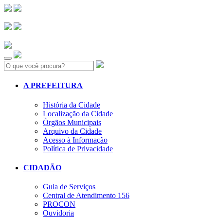
Search:
A PREFEITURA
História da Cidade
Localização da Cidade
Órgãos Municipais
Arquivo da Cidade
Acesso à Informação
Política de Privacidade
CIDADÃO
Guia de Serviços
Central de Atendimento 156
PROCON
Ouvidoria