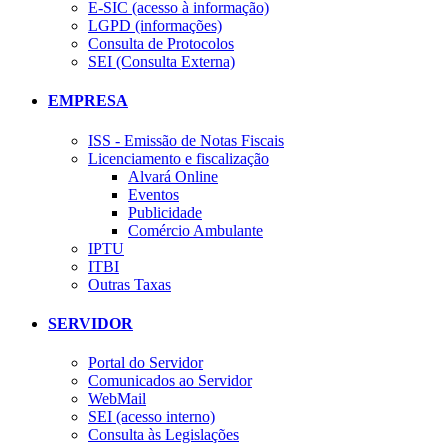
E-SIC (acesso à informação)
LGPD (informações)
Consulta de Protocolos
SEI (Consulta Externa)
EMPRESA
ISS - Emissão de Notas Fiscais
Licenciamento e fiscalização
Alvará Online
Eventos
Publicidade
Comércio Ambulante
IPTU
ITBI
Outras Taxas
SERVIDOR
Portal do Servidor
Comunicados ao Servidor
WebMail
SEI (acesso interno)
Consulta às Legislações