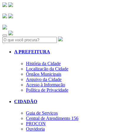
Search:
A PREFEITURA
História da Cidade
Localização da Cidade
Órgãos Municipais
Arquivo da Cidade
Acesso à Informação
Política de Privacidade
CIDADÃO
Guia de Serviços
Central de Atendimento 156
PROCON
Ouvidoria