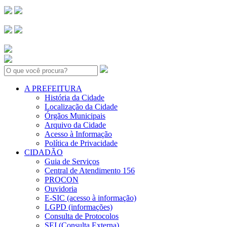
Search:
A PREFEITURA
História da Cidade
Localização da Cidade
Órgãos Municipais
Arquivo da Cidade
Acesso à Informação
Política de Privacidade
CIDADÃO
Guia de Serviços
Central de Atendimento 156
PROCON
Ouvidoria
E-SIC (acesso à informação)
LGPD (informações)
Consulta de Protocolos
SEI (Consulta Externa)