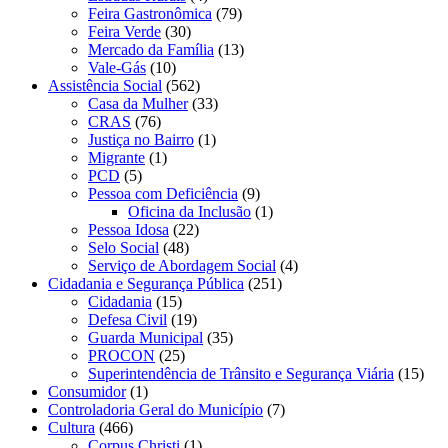
Feira Gastronômica
(79)
Feira Verde
(30)
Mercado da Família
(13)
Vale-Gás
(10)
Assistência Social
(562)
Casa da Mulher
(33)
CRAS
(76)
Justiça no Bairro
(1)
Migrante
(1)
PCD
(5)
Pessoa com Deficiência
(9)
Oficina da Inclusão
(1)
Pessoa Idosa
(22)
Selo Social
(48)
Serviço de Abordagem Social
(4)
Cidadania e Segurança Pública
(251)
Cidadania
(15)
Defesa Civil
(19)
Guarda Municipal
(35)
PROCON
(25)
Superintendência de Trânsito e Segurança Viária
(15)
Consumidor
(1)
Controladoria Geral do Município
(7)
Cultura
(466)
Corpus Christi
(1)