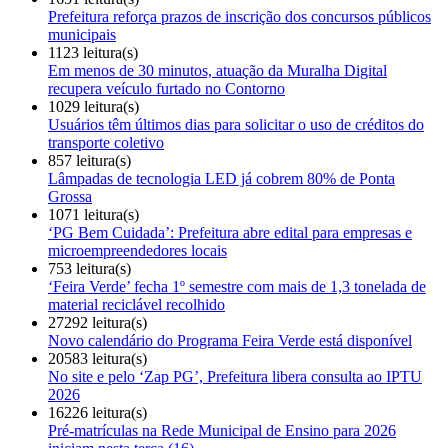
Prefeitura reforça prazos de inscrição dos concursos públicos
municipais
1123 leitura(s)
Em menos de 30 minutos, atuação da Muralha Digital
recupera veículo furtado no Contorno
1029 leitura(s)
Usuários têm últimos dias para solicitar o uso de créditos do
transporte coletivo
857 leitura(s)
Lâmpadas de tecnologia LED já cobrem 80% de Ponta
Grossa
1071 leitura(s)
‘PG Bem Cuidada’: Prefeitura abre edital para empresas e
microempreendedores locais
753 leitura(s)
‘Feira Verde’ fecha 1º semestre com mais de 1,3 tonelada de
material reciclável recolhido
27292 leitura(s)
Novo calendário do Programa Feira Verde está disponível
20583 leitura(s)
No site e pelo ‘Zap PG’, Prefeitura libera consulta ao IPTU
2026
16226 leitura(s)
Pré-matrículas na Rede Municipal de Ensino para 2026