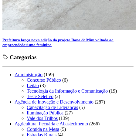
Prefeitura lança nova edição do projeto Dona de Mim voltado ao
empreendedorismo feminino
Categorias
Administração
(159)
Concurso Público
(6)
Leilão
(3)
Tecnologia da Informação e Comunicação
(19)
Teste Seletivo
(2)
Agência de Inovação e Desenvolvimento
(287)
Capacitação de Lideranças
(5)
Iluminação Pública
(27)
Vale dos Trilhos
(139)
Agricultura, Pecuária e Abastecimento
(266)
Comida na Mesa
(5)
Estradas Rurais
(4)