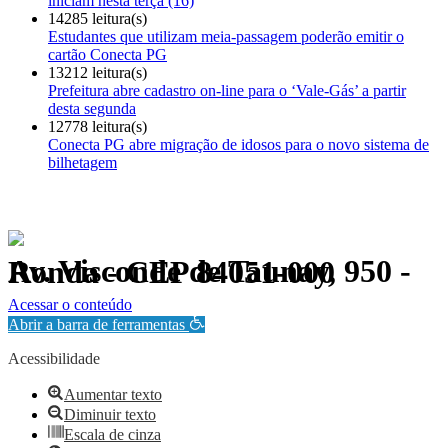
iniciam nesta terça (16)
14285 leitura(s)
Estudantes que utilizam meia-passagem poderão emitir o
cartão Conecta PG
13212 leitura(s)
Prefeitura abre cadastro on-line para o ‘Vale-Gás’ a partir
desta segunda
12778 leitura(s)
Conecta PG abre migração de idosos para o novo sistema de
bilhetagem
Av. Visconde de Taunay, 950 - Ronda - CEP 84051-000
Política de Privacidade.
Acessar o conteúdo
Abrir a barra de ferramentas
Acessibilidade
Aumentar texto
Diminuir texto
Escala de cinza