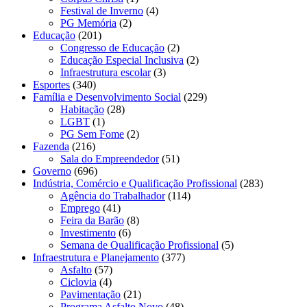
Festival de Inverno
(4)
PG Memória
(2)
Educação
(201)
Congresso de Educação
(2)
Educação Especial Inclusiva
(2)
Infraestrutura escolar
(3)
Esportes
(340)
Família e Desenvolvimento Social
(229)
Habitação
(28)
LGBT
(1)
PG Sem Fome
(2)
Fazenda
(216)
Sala do Empreendedor
(51)
Governo
(696)
Indústria, Comércio e Qualificação Profissional
(283)
Agência do Trabalhador
(114)
Emprego
(41)
Feira da Barão
(8)
Investimento
(6)
Semana de Qualificação Profissional
(5)
Infraestrutura e Planejamento
(377)
Asfalto
(57)
Ciclovia
(4)
Pavimentação
(21)
Programa Asfalto Novo
(48)