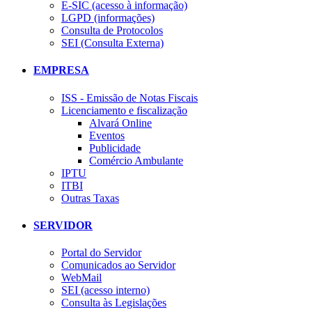
E-SIC (acesso à informação)
LGPD (informações)
Consulta de Protocolos
SEI (Consulta Externa)
EMPRESA
ISS - Emissão de Notas Fiscais
Licenciamento e fiscalização
Alvará Online
Eventos
Publicidade
Comércio Ambulante
IPTU
ITBI
Outras Taxas
SERVIDOR
Portal do Servidor
Comunicados ao Servidor
WebMail
SEI (acesso interno)
Consulta às Legislações