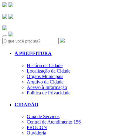
Search:
A PREFEITURA
História da Cidade
Localização da Cidade
Órgãos Municipais
Arquivo da Cidade
Acesso à Informação
Política de Privacidade
CIDADÃO
Guia de Serviços
Central de Atendimento 156
PROCON
Ouvidoria