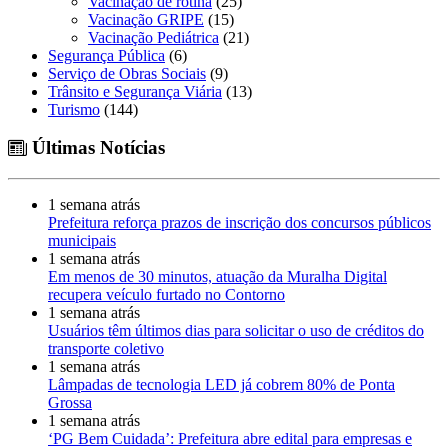
Vacinação de rotina
(25)
Vacinação GRIPE
(15)
Vacinação Pediátrica
(21)
Segurança Pública
(6)
Serviço de Obras Sociais
(9)
Trânsito e Segurança Viária
(13)
Turismo
(144)
Últimas Notícias
1 semana atrás
Prefeitura reforça prazos de inscrição dos concursos públicos
municipais
1 semana atrás
Em menos de 30 minutos, atuação da Muralha Digital
recupera veículo furtado no Contorno
1 semana atrás
Usuários têm últimos dias para solicitar o uso de créditos do
transporte coletivo
1 semana atrás
Lâmpadas de tecnologia LED já cobrem 80% de Ponta
Grossa
1 semana atrás
‘PG Bem Cuidada’: Prefeitura abre edital para empresas e