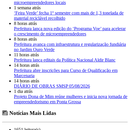
microempreendedores locais
1 semana atrás
‘Feira Verde’ fecha 1º semestre com mais de 1,3 tonelada de
material reciclável recolhido
8 horas atrás
Prefeitura lança nova edição do ‘Programa Voe’ para acelerar
o crescimento de microempreendedores
8 horas atrás
Prefeitura avança com infraestrutura e regularização fundiária
no Jardim Ouro Verde
11 horas atrás
Prefeitura lança editais da Política Nacional Aldir Blanc
14 horas atrás
Prefeitura abre inscrições para Curso de Qualificação em
Marcenaria
14 horas atrás
DIÁRIO DE OBRAS SMSP 05/08/2026
1 dia atrás
Projeto Dona de Mim reúne mulheres e inicia nova jornada de
empreendedorismo em Ponta Grossa
Notícias Mais Lidas
1651 leitura(s)