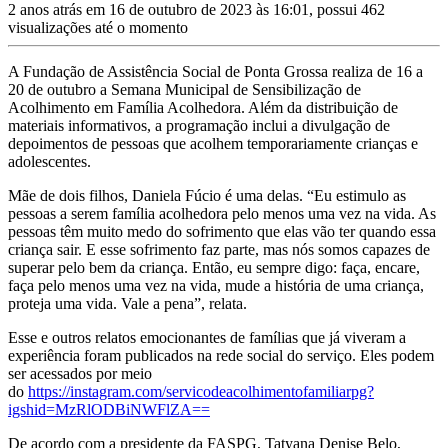
2 anos atrás em 16 de outubro de 2023 às 16:01, possui 462
visualizações até o momento
A Fundação de Assistência Social de Ponta Grossa realiza de 16 a
20 de outubro a Semana Municipal de Sensibilização de
Acolhimento em Família Acolhedora. Além da distribuição de
materiais informativos, a programação inclui a divulgação de
depoimentos de pessoas que acolhem temporariamente crianças e
adolescentes.
Mãe de dois filhos, Daniela Fúcio é uma delas. “Eu estimulo as
pessoas a serem família acolhedora pelo menos uma vez na vida. As
pessoas têm muito medo do sofrimento que elas vão ter quando essa
criança sair. E esse sofrimento faz parte, mas nós somos capazes de
superar pelo bem da criança. Então, eu sempre digo: faça, encare,
faça pelo menos uma vez na vida, mude a história de uma criança,
proteja uma vida. Vale a pena”, relata.
Esse e outros relatos emocionantes de famílias que já viveram a
experiência foram publicados na rede social do serviço. Eles podem
ser acessados por meio
do
https://instagram.com/servicodeacolhimentofamiliarpg?
igshid=MzRlODBiNWFlZA==
De acordo com a presidente da FASPG, Tatyana Denise Belo,