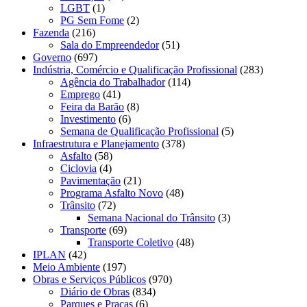
LGBT
(1)
PG Sem Fome
(2)
Fazenda
(216)
Sala do Empreendedor
(51)
Governo
(697)
Indústria, Comércio e Qualificação Profissional
(283)
Agência do Trabalhador
(114)
Emprego
(41)
Feira da Barão
(8)
Investimento
(6)
Semana de Qualificação Profissional
(5)
Infraestrutura e Planejamento
(378)
Asfalto
(58)
Ciclovia
(4)
Pavimentação
(21)
Programa Asfalto Novo
(48)
Trânsito
(72)
Semana Nacional do Trânsito
(3)
Transporte
(69)
Transporte Coletivo
(48)
IPLAN
(42)
Meio Ambiente
(197)
Obras e Serviços Públicos
(970)
Diário de Obras
(834)
Parques e Praças
(6)