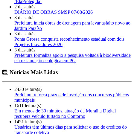
‘ElaProtegida’
2 dias atrás
DIÁRIO DE OBRAS SMSP 07/08/2026
3 dias atrás
Prefeitura inicia obras de drenagem para levar asfalto novo ao
Jardim Paraíso
3 dias atrás
Ponta Grossa conquista reconhecimento estadual com dois
Projetos Inovadores 2026
3 dias atrás
Prefeitura formaliza apoio a pesquisa voltada à biodiversidade
e à restauração ecológica em PG
Notícias Mais Lidas
2430 leitura(s)
Prefeitura reforça prazos de inscrição dos concursos públicos
municipais
1611 leitura(s)
Em menos de 30 minutos, atuação da Muralha Digital
recupera veículo furtado no Contorno
1451 leitura(s)
Usuários têm últimos dias para solicitar o uso de créditos do
transporte coletivo