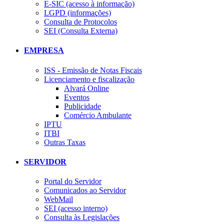
E-SIC (acesso à informação)
LGPD (informações)
Consulta de Protocolos
SEI (Consulta Externa)
EMPRESA
ISS - Emissão de Notas Fiscais
Licenciamento e fiscalização
Alvará Online
Eventos
Publicidade
Comércio Ambulante
IPTU
ITBI
Outras Taxas
SERVIDOR
Portal do Servidor
Comunicados ao Servidor
WebMail
SEI (acesso interno)
Consulta às Legislações