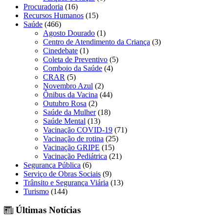
Procuradoria
(16)
Recursos Humanos
(15)
Saúde
(466)
Agosto Dourado
(1)
Centro de Atendimento da Criança
(3)
Cinedebate
(1)
Coleta de Preventivo
(5)
Comboio da Saúde
(4)
CRAR
(5)
Novembro Azul
(2)
Ônibus da Vacina
(44)
Outubro Rosa
(2)
Saúde da Mulher
(18)
Saúde Mental
(13)
Vacinação COVID-19
(71)
Vacinação de rotina
(25)
Vacinação GRIPE
(15)
Vacinação Pediátrica
(21)
Segurança Pública
(6)
Serviço de Obras Sociais
(9)
Trânsito e Segurança Viária
(13)
Turismo
(144)
Últimas Notícias