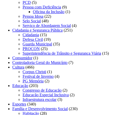
PCD
(5)
Pessoa com Deficiência
(9)
Oficina da Inclusão
(1)
Pessoa Idosa
(22)
Selo Social
(48)
Serviço de Abordagem Social
(4)
Cidadania e Segurança Pública
(251)
Cidadania
(15)
Defesa Civil
(19)
Guarda Municipal
(35)
PROCON
(25)
Superintendência de Trânsito e Segurança Viária
(15)
Consumidor
(1)
Controladoria Geral do Município
(7)
Cultura
(466)
Corpus Christi
(1)
Festival de Inverno
(4)
PG Memória
(2)
Educação
(203)
Congresso de Educação
(2)
Educação Especial Inclusiva
(2)
Infraestrutura escolar
(3)
Esportes
(340)
Família e Desenvolvimento Social
(230)
Habitação
(28)