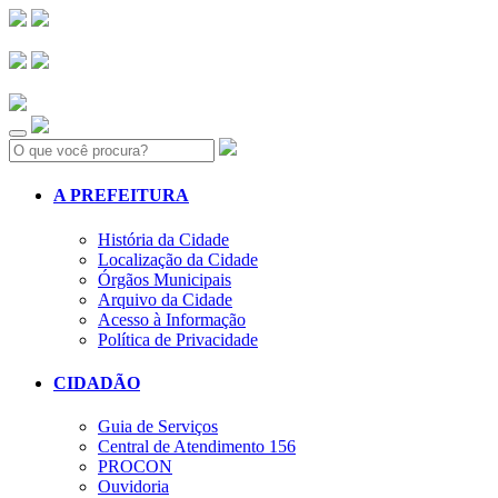
Search:
A PREFEITURA
História da Cidade
Localização da Cidade
Órgãos Municipais
Arquivo da Cidade
Acesso à Informação
Política de Privacidade
CIDADÃO
Guia de Serviços
Central de Atendimento 156
PROCON
Ouvidoria