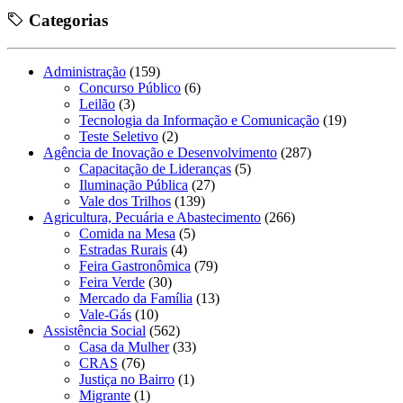
Categorias
Administração
(159)
Concurso Público
(6)
Leilão
(3)
Tecnologia da Informação e Comunicação
(19)
Teste Seletivo
(2)
Agência de Inovação e Desenvolvimento
(287)
Capacitação de Lideranças
(5)
Iluminação Pública
(27)
Vale dos Trilhos
(139)
Agricultura, Pecuária e Abastecimento
(266)
Comida na Mesa
(5)
Estradas Rurais
(4)
Feira Gastronômica
(79)
Feira Verde
(30)
Mercado da Família
(13)
Vale-Gás
(10)
Assistência Social
(562)
Casa da Mulher
(33)
CRAS
(76)
Justiça no Bairro
(1)
Migrante
(1)