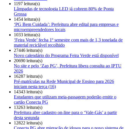
1197 leitura(s)
Lâmpadas de tecnologia LED já cobrem 80% de Ponta
Grossa
1454 leitura(s)
‘PG Bem Cuidada’: Prefeitura abre edital para empresas e
microempreendedores locais
1033 leitura(s)
‘Feira Verde’ fecha 1º semestre com mais de 1,3 tonelada de
material reciclável recolhido
27446 leitura(s)
Novo calendário do Programa Feira Verde está disponível
20690 leitura(s)
No site e pelo ‘Zap PG’, Prefeitura libera consulta ao IPTU
2026
16287 leitura(s)
Pré-matrículas na Rede Municipal de Ensino para 2026
iniciam nesta terça (16)
14343 leitura(s)
Estudantes que utilizam meia-passagem poderão emitir o
cartão Conecta PG
13263 leitura(s)
Prefeitura abre cadastro on-line para o ‘Vale-Gás’ a partir
desta segunda
12822 leitura(s)
Conecta PG abre migração de idosos para o novo sistema de