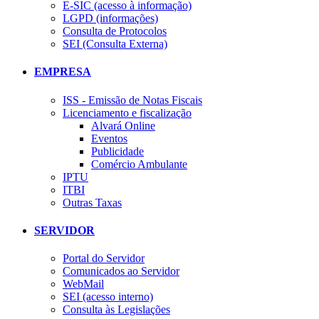
E-SIC (acesso à informação)
LGPD (informações)
Consulta de Protocolos
SEI (Consulta Externa)
EMPRESA
ISS - Emissão de Notas Fiscais
Licenciamento e fiscalização
Alvará Online
Eventos
Publicidade
Comércio Ambulante
IPTU
ITBI
Outras Taxas
SERVIDOR
Portal do Servidor
Comunicados ao Servidor
WebMail
SEI (acesso interno)
Consulta às Legislações