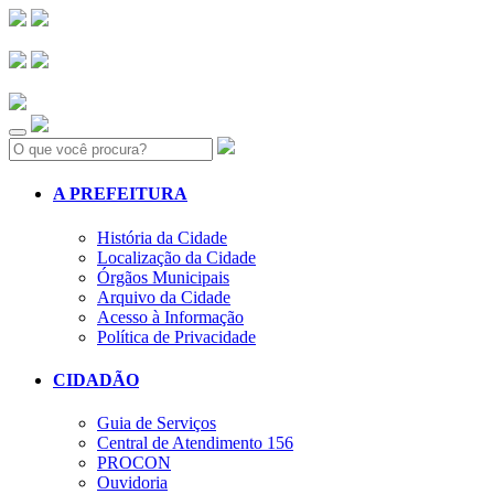
Search:
A PREFEITURA
História da Cidade
Localização da Cidade
Órgãos Municipais
Arquivo da Cidade
Acesso à Informação
Política de Privacidade
CIDADÃO
Guia de Serviços
Central de Atendimento 156
PROCON
Ouvidoria