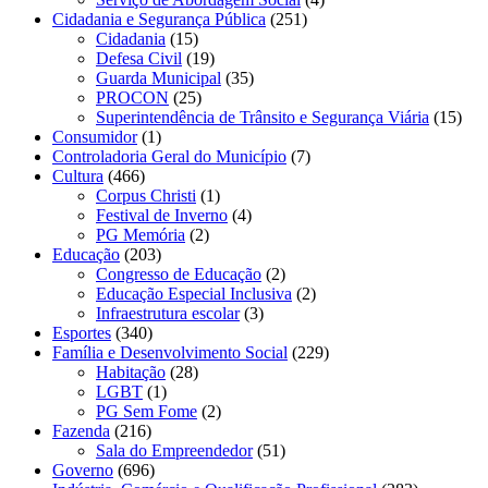
Cidadania e Segurança Pública
(251)
Cidadania
(15)
Defesa Civil
(19)
Guarda Municipal
(35)
PROCON
(25)
Superintendência de Trânsito e Segurança Viária
(15)
Consumidor
(1)
Controladoria Geral do Município
(7)
Cultura
(466)
Corpus Christi
(1)
Festival de Inverno
(4)
PG Memória
(2)
Educação
(203)
Congresso de Educação
(2)
Educação Especial Inclusiva
(2)
Infraestrutura escolar
(3)
Esportes
(340)
Família e Desenvolvimento Social
(229)
Habitação
(28)
LGBT
(1)
PG Sem Fome
(2)
Fazenda
(216)
Sala do Empreendedor
(51)
Governo
(696)