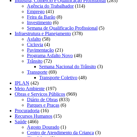
Indústria, Comércio e Qualificação Profissional
(283)
Agência do Trabalhador
(114)
Emprego
(41)
Feira da Barão
(8)
Investimento
(6)
Semana de Qualificação Profissional
(5)
Infraestrutura e Planejamento
(378)
Asfalto
(58)
Ciclovia
(4)
Pavimentação
(21)
Programa Asfalto Novo
(48)
Trânsito
(72)
Semana Nacional do Trânsito
(3)
Transporte
(69)
Transporte Coletivo
(48)
IPLAN
(42)
Meio Ambiente
(197)
Obras e Serviços Públicos
(969)
Diário de Obras
(833)
Parques e Praças
(6)
Procuradoria
(16)
Recursos Humanos
(15)
Saúde
(466)
Agosto Dourado
(1)
Centro de Atendimento da Criança
(3)