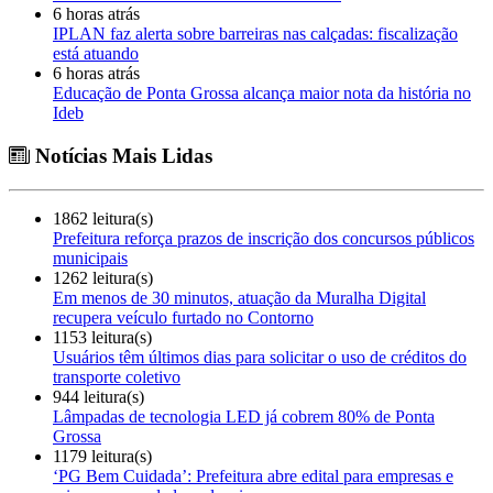
6 horas atrás
IPLAN faz alerta sobre barreiras nas calçadas: fiscalização
está atuando
6 horas atrás
Educação de Ponta Grossa alcança maior nota da história no
Ideb
Notícias Mais Lidas
1862 leitura(s)
Prefeitura reforça prazos de inscrição dos concursos públicos
municipais
1262 leitura(s)
Em menos de 30 minutos, atuação da Muralha Digital
recupera veículo furtado no Contorno
1153 leitura(s)
Usuários têm últimos dias para solicitar o uso de créditos do
transporte coletivo
944 leitura(s)
Lâmpadas de tecnologia LED já cobrem 80% de Ponta
Grossa
1179 leitura(s)
‘PG Bem Cuidada’: Prefeitura abre edital para empresas e