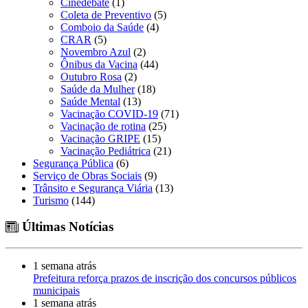
Cinedebate
(1)
Coleta de Preventivo
(5)
Comboio da Saúde
(4)
CRAR
(5)
Novembro Azul
(2)
Ônibus da Vacina
(44)
Outubro Rosa
(2)
Saúde da Mulher
(18)
Saúde Mental
(13)
Vacinação COVID-19
(71)
Vacinação de rotina
(25)
Vacinação GRIPE
(15)
Vacinação Pediátrica
(21)
Segurança Pública
(6)
Serviço de Obras Sociais
(9)
Trânsito e Segurança Viária
(13)
Turismo
(144)
Últimas Notícias
1 semana atrás
Prefeitura reforça prazos de inscrição dos concursos públicos
municipais
1 semana atrás