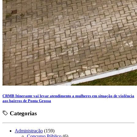
CRMB Itinerante vai levar atendimento a mulheres em situação de violência
aos bairros de Ponta Grossa
Categorias
Administração
(159)
Concurso Público
(6)