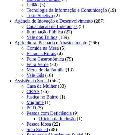
Leilão
(3)
Tecnologia da Informação e Comunicação
(19)
Teste Seletivo
(2)
Agência de Inovação e Desenvolvimento
(287)
Capacitação de Lideranças
(5)
Iluminação Pública
(27)
Vale dos Trilhos
(139)
Agricultura, Pecuária e Abastecimento
(266)
Comida na Mesa
(5)
Estradas Rurais
(4)
Feira Gastronômica
(79)
Feira Verde
(30)
Mercado da Família
(13)
Vale-Gás
(10)
Assistência Social
(562)
Casa da Mulher
(33)
CRAS
(76)
Justiça no Bairro
(1)
Migrante
(1)
PCD
(5)
Pessoa com Deficiência
(9)
Oficina da Inclusão
(1)
Pessoa Idosa
(22)
Selo Social
(48)
Serviço de Abordagem Social
(4)