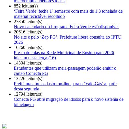
microempreendedores locais
852 leitura(s)
‘Feira Verde’ fecha 1º semestre com mais de 1,3 tonelada de
material reciclável recolhido
27350 leitura(s)
Novo calendário do Programa Feira Verde está disponível
20616 leitura(s)
No site e pelo ‘Zap PG’, Prefeitura libera consulta ao IPTU
2026
16260 leitura(s)
Pré-matrículas na Rede Municipal de Ensino para 2026
iniciam nesta terça (16)
14304 leitura(s)
Estudantes que utilizam meia-passagem poderão emitir o
cartão Conecta PG
13226 leitura(s)
Prefeitura abre cadastro on-line para o ‘Vale-Gás’ a partir
desta segunda
12794 leitura(s)
Conecta PG abre migração de idosos para o novo sistema de
bilhetagem