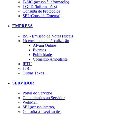
E-SIC (acesso à informação)
LGPD (informações)
Consulta de Protocolos
SEI (Consulta Externa)
EMPRESA
ISS - Emissão de Notas Fiscais
Licenciamento e fiscalização
Alvará Online
Eventos
Publicidade
Comércio Ambulante
IPTU
ITBI
Outras Taxas
SERVIDOR
Portal do Servidor
Comunicados ao Servidor
WebMail
SEI (acesso interno)
Consulta às Legislações