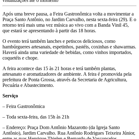
visualizações até o momento
Após uma breve pausa, a Feira Gastronômica volta a movimentar a
Praça Santo Antônio, no Jardim Carvalho, nesta sexta-feira (29). E o
retorno terá mais uma vez música ao vivo com a Banda Vinil 45,
que estará se apresentando à partir das 18 horas.
O evento terá também lanches e petiscos deliciosos, como
hambúrgueres artesanais, espetinhos, pastéis, coxinhas e shawarmas.
Haverá ainda uma variedade de bebidas, como vinhos importados,
coquetéis e chope.
A feira acontece das 15 às 21 horas e terá também plantas,
artesanato e aromatizadores de ambiente. A feira é promovida pela
prefeitura de Ponta Grossa, através da Secretaria de Agricultura,
Pecuária e Abastecimento.
Serviço
– Feira Gastronômica
– Toda sexta-feira, das 15h às 21h
– Endereço: Praça Dom Antônio Mazarotto (da Igreja Santo
Antônio), Jardim Carvalho. Rua Antônio Rodrigues Teixeira Júnior,
entre as ruas Henrique Thielen e Bernardo de Vasconcelos.