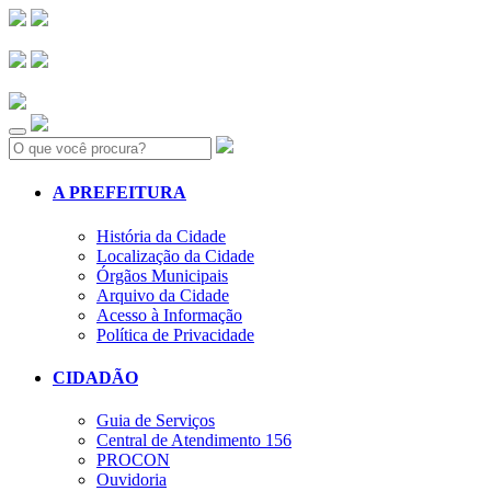
Search:
A PREFEITURA
História da Cidade
Localização da Cidade
Órgãos Municipais
Arquivo da Cidade
Acesso à Informação
Política de Privacidade
CIDADÃO
Guia de Serviços
Central de Atendimento 156
PROCON
Ouvidoria