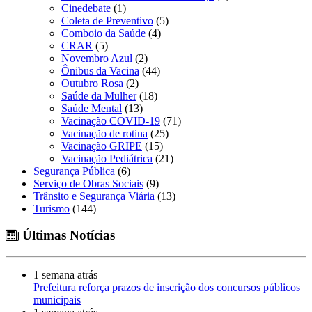
Cinedebate
(1)
Coleta de Preventivo
(5)
Comboio da Saúde
(4)
CRAR
(5)
Novembro Azul
(2)
Ônibus da Vacina
(44)
Outubro Rosa
(2)
Saúde da Mulher
(18)
Saúde Mental
(13)
Vacinação COVID-19
(71)
Vacinação de rotina
(25)
Vacinação GRIPE
(15)
Vacinação Pediátrica
(21)
Segurança Pública
(6)
Serviço de Obras Sociais
(9)
Trânsito e Segurança Viária
(13)
Turismo
(144)
Últimas Notícias
1 semana atrás
Prefeitura reforça prazos de inscrição dos concursos públicos
municipais