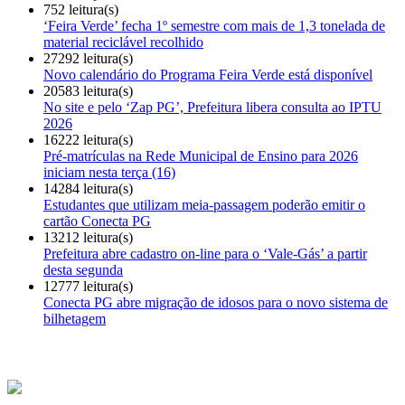
752 leitura(s)
‘Feira Verde’ fecha 1º semestre com mais de 1,3 tonelada de
material reciclável recolhido
27292 leitura(s)
Novo calendário do Programa Feira Verde está disponível
20583 leitura(s)
No site e pelo ‘Zap PG’, Prefeitura libera consulta ao IPTU
2026
16222 leitura(s)
Pré-matrículas na Rede Municipal de Ensino para 2026
iniciam nesta terça (16)
14284 leitura(s)
Estudantes que utilizam meia-passagem poderão emitir o
cartão Conecta PG
13212 leitura(s)
Prefeitura abre cadastro on-line para o ‘Vale-Gás’ a partir
desta segunda
12777 leitura(s)
Conecta PG abre migração de idosos para o novo sistema de
bilhetagem