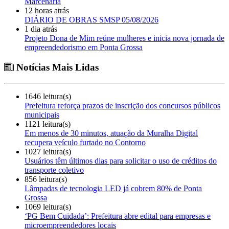
Marcenaria
12 horas atrás
DIÁRIO DE OBRAS SMSP 05/08/2026
1 dia atrás
Projeto Dona de Mim reúne mulheres e inicia nova jornada de
empreendedorismo em Ponta Grossa
Notícias Mais Lidas
1646 leitura(s)
Prefeitura reforça prazos de inscrição dos concursos públicos
municipais
1121 leitura(s)
Em menos de 30 minutos, atuação da Muralha Digital
recupera veículo furtado no Contorno
1027 leitura(s)
Usuários têm últimos dias para solicitar o uso de créditos do
transporte coletivo
856 leitura(s)
Lâmpadas de tecnologia LED já cobrem 80% de Ponta
Grossa
1069 leitura(s)
‘PG Bem Cuidada’: Prefeitura abre edital para empresas e
microempreendedores locais