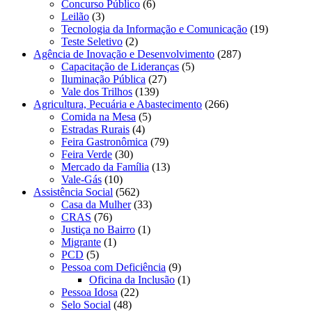
Concurso Público
(6)
Leilão
(3)
Tecnologia da Informação e Comunicação
(19)
Teste Seletivo
(2)
Agência de Inovação e Desenvolvimento
(287)
Capacitação de Lideranças
(5)
Iluminação Pública
(27)
Vale dos Trilhos
(139)
Agricultura, Pecuária e Abastecimento
(266)
Comida na Mesa
(5)
Estradas Rurais
(4)
Feira Gastronômica
(79)
Feira Verde
(30)
Mercado da Família
(13)
Vale-Gás
(10)
Assistência Social
(562)
Casa da Mulher
(33)
CRAS
(76)
Justiça no Bairro
(1)
Migrante
(1)
PCD
(5)
Pessoa com Deficiência
(9)
Oficina da Inclusão
(1)
Pessoa Idosa
(22)
Selo Social
(48)