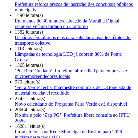
Prefeitura reforça prazos de inscrição dos concursos públicos
municipais
1490 leitura(s)
Em menos de 30 minutos, atuação da Muralha Digital
recupera veículo furtado no Contorno
1352 leitura(s)
Usuários têm últimos dias para solicitar o uso de créditos do
transporte coletivo
1113 leitura(s)
Lâmpadas de tecnologia LED já cobrem 80% de Ponta
Grossa
1365 leitura(s)
‘PG Bem Cuidada’: Prefeitura abre edital para empresas e
microempreendedores locais
970 leitura(s)
‘Feira Verde’ fecha 1º semestre com mais de 1,3 tonelada de
material reciclável recolhido
27421 leitura(s)
Novo calendário do Programa Feira Verde está disponível
20664 leitura(s)
No site e pelo ‘Zap PG’, Prefeitura libera consulta ao IPTU
2026
16281 leitura(s)
Pré-matrículas na Rede Municipal de Ensino para 2026
iniciam nesta terça (16)