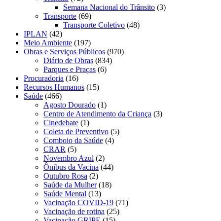
Semana Nacional do Trânsito
(3)
Transporte
(69)
Transporte Coletivo
(48)
IPLAN
(42)
Meio Ambiente
(197)
Obras e Serviços Públicos
(970)
Diário de Obras
(834)
Parques e Praças
(6)
Procuradoria
(16)
Recursos Humanos
(15)
Saúde
(466)
Agosto Dourado
(1)
Centro de Atendimento da Criança
(3)
Cinedebate
(1)
Coleta de Preventivo
(5)
Comboio da Saúde
(4)
CRAR
(5)
Novembro Azul
(2)
Ônibus da Vacina
(44)
Outubro Rosa
(2)
Saúde da Mulher
(18)
Saúde Mental
(13)
Vacinação COVID-19
(71)
Vacinação de rotina
(25)
Vacinação GRIPE
(15)