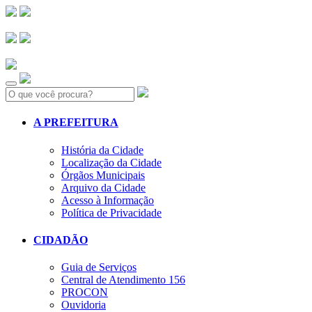
Search:
A PREFEITURA
História da Cidade
Localização da Cidade
Órgãos Municipais
Arquivo da Cidade
Acesso à Informação
Política de Privacidade
CIDADÃO
Guia de Serviços
Central de Atendimento 156
PROCON
Ouvidoria