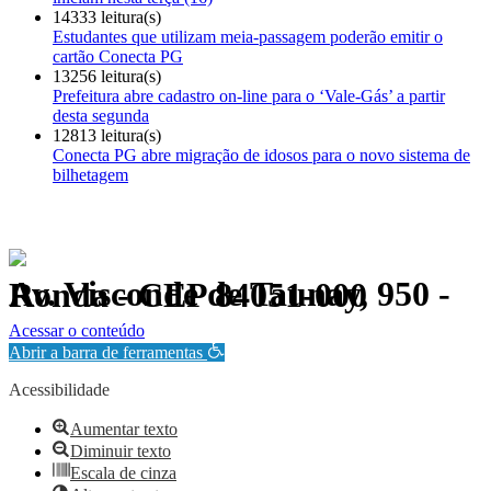
14333 leitura(s)
Estudantes que utilizam meia-passagem poderão emitir o
cartão Conecta PG
13256 leitura(s)
Prefeitura abre cadastro on-line para o ‘Vale-Gás’ a partir
desta segunda
12813 leitura(s)
Conecta PG abre migração de idosos para o novo sistema de
bilhetagem
Av. Visconde de Taunay, 950 - Ronda - CEP 84051-000
Política de Privacidade.
Acessar o conteúdo
Abrir a barra de ferramentas
Acessibilidade
Aumentar texto
Diminuir texto
Escala de cinza