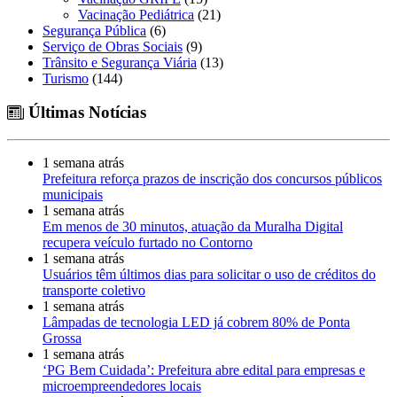
Vacinação Pediátrica
(21)
Segurança Pública
(6)
Serviço de Obras Sociais
(9)
Trânsito e Segurança Viária
(13)
Turismo
(144)
Últimas Notícias
1 semana atrás
Prefeitura reforça prazos de inscrição dos concursos públicos
municipais
1 semana atrás
Em menos de 30 minutos, atuação da Muralha Digital
recupera veículo furtado no Contorno
1 semana atrás
Usuários têm últimos dias para solicitar o uso de créditos do
transporte coletivo
1 semana atrás
Lâmpadas de tecnologia LED já cobrem 80% de Ponta
Grossa
1 semana atrás
‘PG Bem Cuidada’: Prefeitura abre edital para empresas e
microempreendedores locais