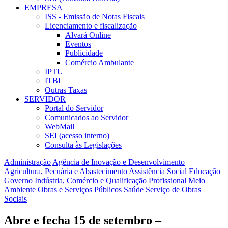
EMPRESA
ISS - Emissão de Notas Fiscais
Licenciamento e fiscalização
Alvará Online
Eventos
Publicidade
Comércio Ambulante
IPTU
ITBI
Outras Taxas
SERVIDOR
Portal do Servidor
Comunicados ao Servidor
WebMail
SEI (acesso interno)
Consulta às Legislações
Administração
Agência de Inovação e Desenvolvimento
Agricultura, Pecuária e Abastecimento
Assistência Social
Educação
Governo
Indústria, Comércio e Qualificação Profissional
Meio
Ambiente
Obras e Serviços Públicos
Saúde
Serviço de Obras
Sociais
Abre e fecha 15 de setembro –