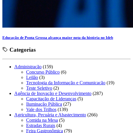
Educação de Ponta Grossa alcança maior nota da história no Ideb
Categorias
Administração
(159)
Concurso Público
(6)
Leilão
(3)
Tecnologia da Informação e Comunicação
(19)
Teste Seletivo
(2)
Agência de Inovação e Desenvolvimento
(287)
Capacitação de Lideranças
(5)
Iluminação Pública
(27)
Vale dos Trilhos
(139)
Agricultura, Pecuária e Abastecimento
(266)
Comida na Mesa
(5)
Estradas Rurais
(4)
Feira Gastronômica
(79)