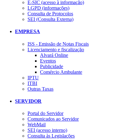
E-SIC (acesso à informação)
LGPD (informações)
Consulta de Protocolos
SEI (Consulta Externa)
EMPRESA
ISS - Emissão de Notas Fiscais
Licenciamento e fiscalização
Alvará Online
Eventos
Publicidade
Comércio Ambulante
IPTU
ITBI
Outras Taxas
SERVIDOR
Portal do Servidor
Comunicados ao Servidor
WebMail
SEI (acesso interno)
Consulta às Legislações