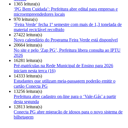
1365 leitura(s)
‘PG Bem Cuidada’: Prefeitura abre edital para empresas e
microempreendedores locais
970 leitura(s)
‘Feira Verde’ fecha 1º semestre com mais de 1,3 tonelada de
material reciclável recolhido
27422 leitura(s)
Novo calendário do Programa Feira Verde está disponível
20664 leitura(s)
No site e pelo ‘Zap PG’, Prefeitura libera consulta ao IPTU
2026
16281 leitura(s)
Pré-matrículas na Rede Municipal de Ensino para 2026
iniciam nesta terça (16)
14333 leitura(s)
Estudantes que utilizam meia-passagem poderão emitir o
cartão Conecta PG
13256 leitura(s)
Prefeitura abre cadastro on-line para o ‘Vale-Gás’ a partir
desta segunda
12813 leitura(s)
Conecta PG abre migração de idosos para o novo sistema de
bilhetagem