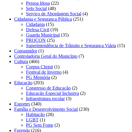
Pessoa Idosa
(22)
Selo Social
(48)
Serviço de Abordagem Social
(4)
Cidadania e Segurança Pública
(251)
Cidadania
(15)
Defesa Civil
(19)
Guarda Municipal
(35)
PROCON
(25)
Superintendência de Trânsito e Segurança Viária
(15)
Consumidor
(1)
Controladoria Geral do Município
(7)
Cultura
(466)
Corpus Christi
(1)
Festival de Inverno
(4)
PG Memória
(2)
Educação
(203)
Congresso de Educação
(2)
Educação Especial Inclusiva
(2)
Infraestrutura escolar
(3)
Esportes
(340)
Família e Desenvolvimento Social
(230)
Habitação
(28)
LGBT
(1)
PG Sem Fome
(2)
Fazenda
(216)