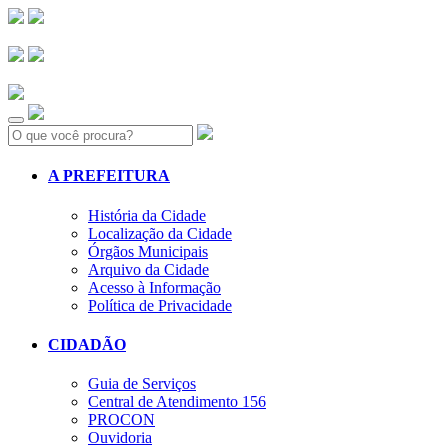
Search:
A PREFEITURA
História da Cidade
Localização da Cidade
Órgãos Municipais
Arquivo da Cidade
Acesso à Informação
Política de Privacidade
CIDADÃO
Guia de Serviços
Central de Atendimento 156
PROCON
Ouvidoria