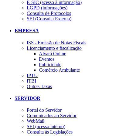
E-SIC (acesso à informação)
LGPD (informações)
Consulta de Protocolos
SEI (Consulta Externa)
EMPRESA
ISS - Emissão de Notas Fiscais
Licenciamento e fiscalização
Alvará Online
Eventos
Publicidade
Comércio Ambulante
IPTU
ITBI
Outras Taxas
SERVIDOR
Portal do Servidor
Comunicados ao Servidor
WebMail
SEI (acesso interno)
Consulta às Legislações