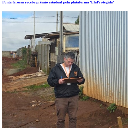
Ponta Grossa recebe prêmio estadual pela plataforma ‘ElaProtegida’