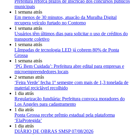
Prefeitura reforça prazos de inscrição dos concursos públicos
municipais
1 semana atrás
Em menos de 30 minutos, atuação da Muralha Digital
recupera veículo furtado no Contorno
1 semana atrás
Usuários têm últimos dias para solicitar o uso de créditos do
transporte coletivo
1 semana atrás
Lâmpadas de tecnologia LED já cobrem 80% de Ponta
Grossa
1 semana atrás
‘PG Bem Cuidada’: Prefeitura abre edital para empresas e
microempreendedores locais
2 semanas atrás
‘Feira Verde’ fecha 1º semestre com mais de 1,3 tonelada de
material reciclável recolhido
1 dia atrás
Regularização fundiária: Prefeitura convoca moradores do
Los Angeles para cadastramento
1 dia atrás
Ponta Grossa recebe prêmio estadual pela plataforma
‘ElaProtegida’
1 dia atrás
DIÁRIO DE OBRAS SMSP 07/08/2026