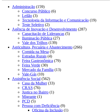
Administração
(159)
Concurso Público
(6)
Leilão
(3)
Tecnologia da Informação e Comunicação
(19)
Teste Seletivo
(2)
Agência de Inovação e Desenvolvimento
(287)
Capacitação de Lideranças
(5)
Iluminação Pública
(27)
Vale dos Trilhos
(139)
Agricultura, Pecuária e Abastecimento
(266)
Comida na Mesa
(5)
Estradas Rurais
(4)
Feira Gastronômica
(79)
Feira Verde
(30)
Mercado da Família
(13)
Vale-Gás
(10)
Assistência Social
(562)
Casa da Mulher
(33)
CRAS
(76)
Justiça no Bairro
(1)
Migrante
(1)
PCD
(5)
Pessoa com Deficiência
(9)
Oficina da Inclusão
(1)