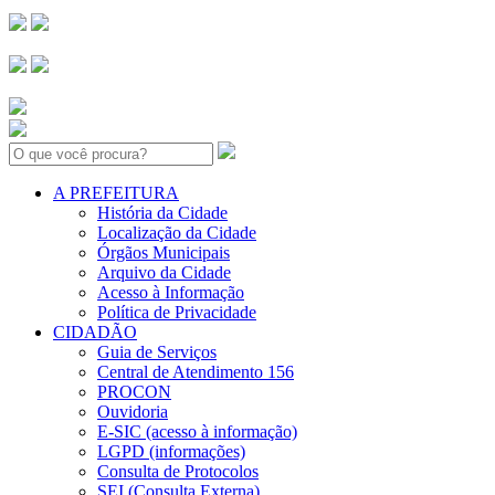
Search:
A PREFEITURA
História da Cidade
Localização da Cidade
Órgãos Municipais
Arquivo da Cidade
Acesso à Informação
Política de Privacidade
CIDADÃO
Guia de Serviços
Central de Atendimento 156
PROCON
Ouvidoria
E-SIC (acesso à informação)
LGPD (informações)
Consulta de Protocolos
SEI (Consulta Externa)