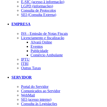
E-SIC (acesso à informação)
LGPD (informações)
Consulta de Protocolos
SEI (Consulta Externa)
EMPRESA
ISS - Emissão de Notas Fiscais
Licenciamento e fiscalização
Alvará Online
Eventos
Publicidade
Comércio Ambulante
IPTU
ITBI
Outras Taxas
SERVIDOR
Portal do Servidor
Comunicados ao Servidor
WebMail
SEI (acesso interno)
Consulta às Legislações