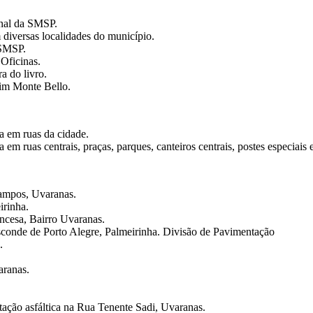
onal da SMSP.
 diversas localidades do município.
 SMSP.
Oficinas.
a do livro.
dim Monte Bello.
a em ruas da cidade.
m ruas centrais, praças, parques, canteiros centrais, postes especiais e
Campos, Uvaranas.
irinha.
incesa, Bairro Uvaranas.
onde de Porto Alegre, Palmeirinha. Divisão de Pavimentação
.
aranas.
tação asfáltica na Rua Tenente Sadi, Uvaranas.