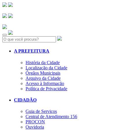
Search:
A PREFEITURA
História da Cidade
Localização da Cidade
Órgãos Municipais
Arquivo da Cidade
Acesso à Informação
Política de Privacidade
CIDADÃO
Guia de Serviços
Central de Atendimento 156
PROCON
Ouvidoria