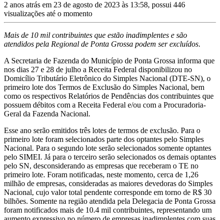
2 anos atrás em 23 de agosto de 2023 às 13:58, possui 446
visualizações até o momento
Mais de 10 mil contribuintes que estão inadimplentes e são
atendidos pela Regional de Ponta Grossa podem ser excluídos
.
A Secretaria de Fazenda do Município de Ponta Grossa informa que
nos dias 27 e 28 de julho a Receita Federal disponibilizou no
Domicílio Tributário Eletrônico do Simples Nacional (DTE-SN), o
primeiro lote dos Termos de Exclusão do Simples Nacional, bem
como os respectivos Relatórios de Pendências dos contribuintes que
possuem débitos com a Receita Federal e/ou com a Procuradoria-
Geral da Fazenda Nacional.
Esse ano serão emitidos três lotes de termos de exclusão. Para o
primeiro lote foram selecionados parte dos optantes pelo Simples
Nacional. Para o segundo lote serão selecionados somente optantes
pelo SIMEI. Já para o terceiro serão selecionados os demais optantes
pelo SN, desconsiderando as empresas que receberam o TE no
primeiro lote. Foram notificadas, neste momento, cerca de 1,26
milhão de empresas, consideradas as maiores devedoras do Simples
Nacional, cujo valor total pendente corresponde em torno de R$ 30
bilhões. Somente na região atendida pela Delegacia de Ponta Grossa
foram notificados mais de 10.4 mil contribuintes, representando um
aumento expressivo no número de empresas inadimplentes com suas