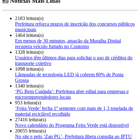
Notícias Mais Lidas
2183 leitura(s)
Prefeitura reforça prazos de inscrição dos concursos públicos
municipais
1464 leitura(s)
Em menos de 30 minutos, atuação da Muralha Digital
recupera veículo furtado no Contorno
1328 leitura(s)
Usuários têm últimos dias para solicitar o uso de créditos do
transporte coletivo
1098 leitura(s)
Lâmpadas de tecnologia LED já cobrem 80% de Ponta
Grossa
1340 leitura(s)
‘PG Bem Cuidada’: Prefeitura abre edital para empresas e
microempreendedores locais
953 leitura(s)
‘Feira Verde’ fecha 1º semestre com mais de 1,3 tonelada de
material reciclável recolhido
27416 leitura(s)
Novo calendário do Programa Feira Verde está disponível
20655 leitura(s)
No site e pelo ‘Zap PG’, Prefeitura libera consulta ao IPTU