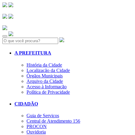
Search:
A PREFEITURA
História da Cidade
Localização da Cidade
Órgãos Municipais
Arquivo da Cidade
Acesso à Informação
Política de Privacidade
CIDADÃO
Guia de Serviços
Central de Atendimento 156
PROCON
Ouvidoria