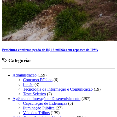
Prefeitura confirma perda de R$ 18 milhões em repasses do IPVA
Categorias
Administração
(159)
Concurso Público
(6)
Leilão
(3)
Tecnologia da Informação e Comunicação
(19)
Teste Seletivo
(2)
Agência de Inovação e Desenvolvimento
(287)
Capacitação de Lideranças
(5)
Iluminação Pública
(27)
Vale dos Trilhos
(139)