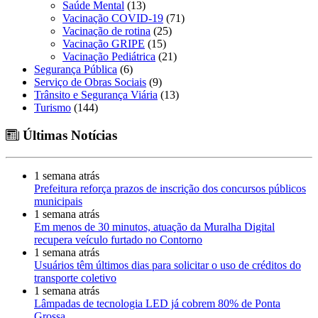
Saúde Mental
(13)
Vacinação COVID-19
(71)
Vacinação de rotina
(25)
Vacinação GRIPE
(15)
Vacinação Pediátrica
(21)
Segurança Pública
(6)
Serviço de Obras Sociais
(9)
Trânsito e Segurança Viária
(13)
Turismo
(144)
Últimas Notícias
1 semana atrás
Prefeitura reforça prazos de inscrição dos concursos públicos
municipais
1 semana atrás
Em menos de 30 minutos, atuação da Muralha Digital
recupera veículo furtado no Contorno
1 semana atrás
Usuários têm últimos dias para solicitar o uso de créditos do
transporte coletivo
1 semana atrás
Lâmpadas de tecnologia LED já cobrem 80% de Ponta
Grossa