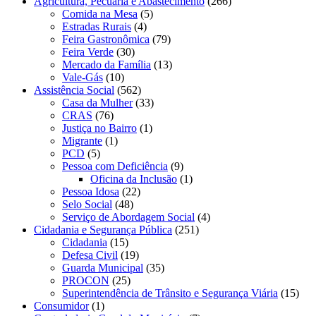
Agricultura, Pecuária e Abastecimento
(266)
Comida na Mesa
(5)
Estradas Rurais
(4)
Feira Gastronômica
(79)
Feira Verde
(30)
Mercado da Família
(13)
Vale-Gás
(10)
Assistência Social
(562)
Casa da Mulher
(33)
CRAS
(76)
Justiça no Bairro
(1)
Migrante
(1)
PCD
(5)
Pessoa com Deficiência
(9)
Oficina da Inclusão
(1)
Pessoa Idosa
(22)
Selo Social
(48)
Serviço de Abordagem Social
(4)
Cidadania e Segurança Pública
(251)
Cidadania
(15)
Defesa Civil
(19)
Guarda Municipal
(35)
PROCON
(25)
Superintendência de Trânsito e Segurança Viária
(15)
Consumidor
(1)