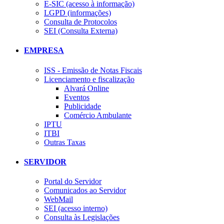
E-SIC (acesso à informação)
LGPD (informações)
Consulta de Protocolos
SEI (Consulta Externa)
EMPRESA
ISS - Emissão de Notas Fiscais
Licenciamento e fiscalização
Alvará Online
Eventos
Publicidade
Comércio Ambulante
IPTU
ITBI
Outras Taxas
SERVIDOR
Portal do Servidor
Comunicados ao Servidor
WebMail
SEI (acesso interno)
Consulta às Legislações