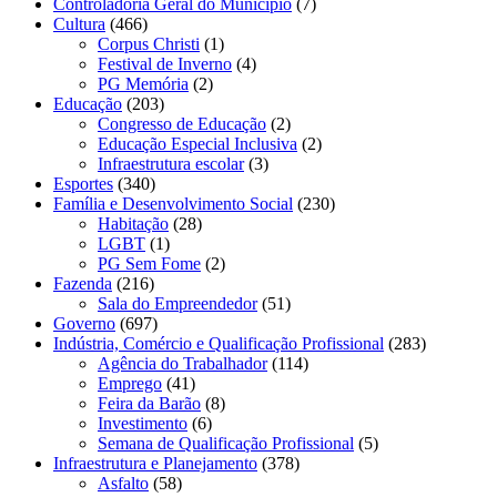
Controladoria Geral do Município
(7)
Cultura
(466)
Corpus Christi
(1)
Festival de Inverno
(4)
PG Memória
(2)
Educação
(203)
Congresso de Educação
(2)
Educação Especial Inclusiva
(2)
Infraestrutura escolar
(3)
Esportes
(340)
Família e Desenvolvimento Social
(230)
Habitação
(28)
LGBT
(1)
PG Sem Fome
(2)
Fazenda
(216)
Sala do Empreendedor
(51)
Governo
(697)
Indústria, Comércio e Qualificação Profissional
(283)
Agência do Trabalhador
(114)
Emprego
(41)
Feira da Barão
(8)
Investimento
(6)
Semana de Qualificação Profissional
(5)
Infraestrutura e Planejamento
(378)
Asfalto
(58)