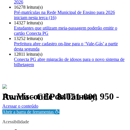
2026
16278 leitura(s)
Pré-matrículas na Rede Municipal de Ensino para 2026
iniciam nesta terça (16)
14327 leitura(s)
Estudantes que utilizam meia-passagem poderão emitir o
cartão Conecta PG
13252 leitura(s)
Prefeitura abre cadastro on-line para o ‘Vale-Gás’ a partir
desta segunda
12811 leitura(s)
Conecta PG abre migração de idosos para o novo sistema de
bilhetagem
Av. Visconde de Taunay, 950 - Ronda - CEP 84051-000
Política de Privacidade.
Acessar o conteúdo
Abrir a barra de ferramentas
Acessibilidade