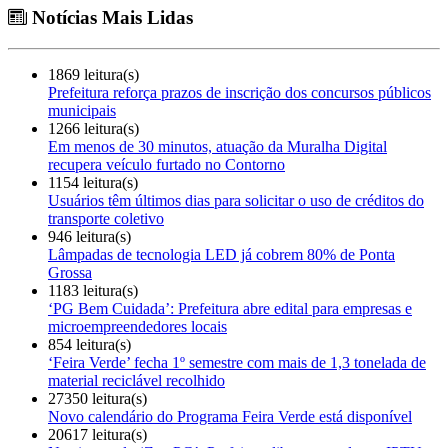
Notícias Mais Lidas
1869 leitura(s)
Prefeitura reforça prazos de inscrição dos concursos públicos
municipais
1266 leitura(s)
Em menos de 30 minutos, atuação da Muralha Digital
recupera veículo furtado no Contorno
1154 leitura(s)
Usuários têm últimos dias para solicitar o uso de créditos do
transporte coletivo
946 leitura(s)
Lâmpadas de tecnologia LED já cobrem 80% de Ponta
Grossa
1183 leitura(s)
‘PG Bem Cuidada’: Prefeitura abre edital para empresas e
microempreendedores locais
854 leitura(s)
‘Feira Verde’ fecha 1º semestre com mais de 1,3 tonelada de
material reciclável recolhido
27350 leitura(s)
Novo calendário do Programa Feira Verde está disponível
20617 leitura(s)