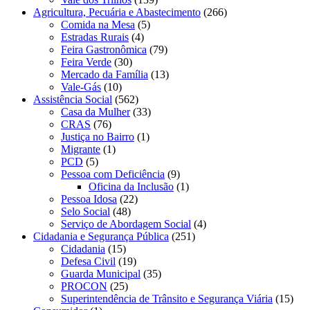
Agricultura, Pecuária e Abastecimento
(266)
Comida na Mesa
(5)
Estradas Rurais
(4)
Feira Gastronômica
(79)
Feira Verde
(30)
Mercado da Família
(13)
Vale-Gás
(10)
Assistência Social
(562)
Casa da Mulher
(33)
CRAS
(76)
Justiça no Bairro
(1)
Migrante
(1)
PCD
(5)
Pessoa com Deficiência
(9)
Oficina da Inclusão
(1)
Pessoa Idosa
(22)
Selo Social
(48)
Serviço de Abordagem Social
(4)
Cidadania e Segurança Pública
(251)
Cidadania
(15)
Defesa Civil
(19)
Guarda Municipal
(35)
PROCON
(25)
Superintendência de Trânsito e Segurança Viária
(15)