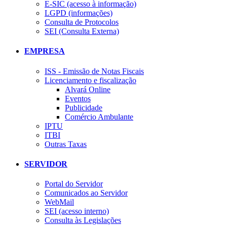
E-SIC (acesso à informação)
LGPD (informações)
Consulta de Protocolos
SEI (Consulta Externa)
EMPRESA
ISS - Emissão de Notas Fiscais
Licenciamento e fiscalização
Alvará Online
Eventos
Publicidade
Comércio Ambulante
IPTU
ITBI
Outras Taxas
SERVIDOR
Portal do Servidor
Comunicados ao Servidor
WebMail
SEI (acesso interno)
Consulta às Legislações