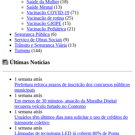
Saúde da Mulher
(18)
Saúde Mental
(13)
Vacinação COVID-19
(71)
Vacinação de rotina
(25)
Vacinação GRIPE
(15)
Vacinação Pediátrica
(21)
Segurança Pública
(6)
Serviço de Obras Sociais
(9)
Trânsito e Segurança Viária
(13)
Turismo
(144)
Últimas Notícias
1 semana atrás
Prefeitura reforça prazos de inscrição dos concursos públicos
municipais
1 semana atrás
Em menos de 30 minutos, atuação da Muralha Digital
recupera veículo furtado no Contorno
1 semana atrás
Usuários têm últimos dias para solicitar o uso de créditos do
transporte coletivo
1 semana atrás
Lâmpadas de tecnologia LED já cobrem 80% de Ponta