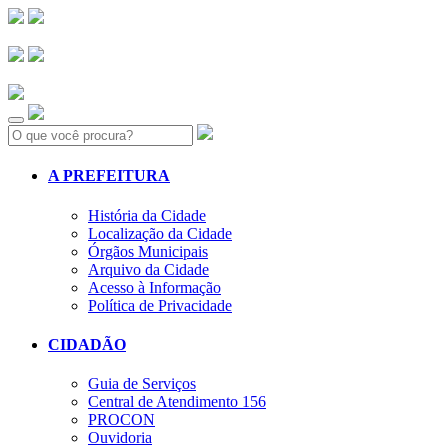
Search:
A PREFEITURA
História da Cidade
Localização da Cidade
Órgãos Municipais
Arquivo da Cidade
Acesso à Informação
Política de Privacidade
CIDADÃO
Guia de Serviços
Central de Atendimento 156
PROCON
Ouvidoria