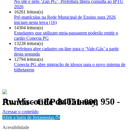
No site e pelo ‘Zap PG’, Prefeitura libera consulta ao IPTU
2026
16261 leitura(s)
Pré-matrículas na Rede Municipal de Ensino para 2026
iniciam nesta terça (16)
14304 leitura(s)
Estudantes que utilizam meia-passagem poderão emitir o
cartão Conecta PG
13228 leitura(s)
Prefeitura abre cadastro on-line para o ‘Vale-Gás’ a partir
desta segunda
12794 leitura(s)
Conecta PG abre migração de idosos para o novo sistema de
bilhetagem
Av. Visconde de Taunay, 950 - Ronda - CEP 84051-000
Política de Privacidade.
Acessar o conteúdo
Abrir a barra de ferramentas
Acessibilidade