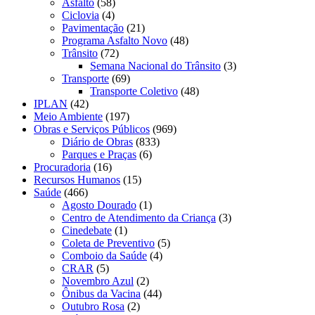
Asfalto
(58)
Ciclovia
(4)
Pavimentação
(21)
Programa Asfalto Novo
(48)
Trânsito
(72)
Semana Nacional do Trânsito
(3)
Transporte
(69)
Transporte Coletivo
(48)
IPLAN
(42)
Meio Ambiente
(197)
Obras e Serviços Públicos
(969)
Diário de Obras
(833)
Parques e Praças
(6)
Procuradoria
(16)
Recursos Humanos
(15)
Saúde
(466)
Agosto Dourado
(1)
Centro de Atendimento da Criança
(3)
Cinedebate
(1)
Coleta de Preventivo
(5)
Comboio da Saúde
(4)
CRAR
(5)
Novembro Azul
(2)
Ônibus da Vacina
(44)
Outubro Rosa
(2)