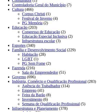
Consumidor
(1)
Controladoria Geral do Município
(7)
Cultura
(466)
Corpus Christi
(1)
Festival de Inverno
(4)
PG Memória
(2)
Educação
(203)
Congresso de Educação
(2)
Educação Especial Inclusiva
(2)
Infraestrutura escolar
(3)
Esportes
(340)
Família e Desenvolvimento Social
(229)
Habitação
(28)
LGBT
(1)
PG Sem Fome
(2)
Fazenda
(216)
Sala do Empreendedor
(51)
Governo
(696)
Indústria, Comércio e Qualificação Profissional
(283)
Agência do Trabalhador
(114)
Emprego
(41)
Feira da Barão
(8)
Investimento
(6)
Semana de Qualificação Profissional
(5)
Infraestrutura e Planejamento
(378)