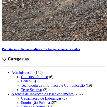
Prefeitura confirma asfalto em 12 km para mais três vilas
Categorias
Administração
(159)
Concurso Público
(6)
Leilão
(3)
Tecnologia da Informação e Comunicação
(19)
Teste Seletivo
(2)
Agência de Inovação e Desenvolvimento
(287)
Capacitação de Lideranças
(5)
Iluminação Pública
(27)
Vale dos Trilhos
(139)