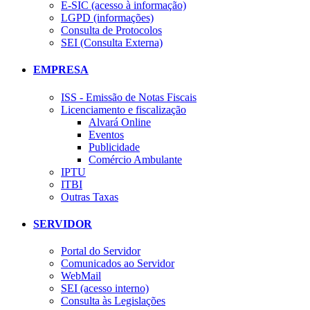
E-SIC (acesso à informação)
LGPD (informações)
Consulta de Protocolos
SEI (Consulta Externa)
EMPRESA
ISS - Emissão de Notas Fiscais
Licenciamento e fiscalização
Alvará Online
Eventos
Publicidade
Comércio Ambulante
IPTU
ITBI
Outras Taxas
SERVIDOR
Portal do Servidor
Comunicados ao Servidor
WebMail
SEI (acesso interno)
Consulta às Legislações