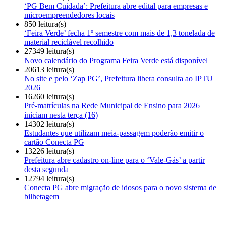
‘PG Bem Cuidada’: Prefeitura abre edital para empresas e
microempreendedores locais
850 leitura(s)
‘Feira Verde’ fecha 1º semestre com mais de 1,3 tonelada de
material reciclável recolhido
27349 leitura(s)
Novo calendário do Programa Feira Verde está disponível
20613 leitura(s)
No site e pelo ‘Zap PG’, Prefeitura libera consulta ao IPTU
2026
16260 leitura(s)
Pré-matrículas na Rede Municipal de Ensino para 2026
iniciam nesta terça (16)
14302 leitura(s)
Estudantes que utilizam meia-passagem poderão emitir o
cartão Conecta PG
13226 leitura(s)
Prefeitura abre cadastro on-line para o ‘Vale-Gás’ a partir
desta segunda
12794 leitura(s)
Conecta PG abre migração de idosos para o novo sistema de
bilhetagem