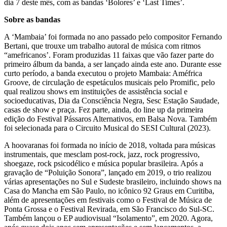
dia 7 deste mês, com as bandas ‘Bolores’ e ‘Last Times’.
Sobre as bandas
A ‘Mambaia’ foi formada no ano passado pelo compositor Fernando
Bertani, que trouxe um trabalho autoral de música com ritmos
“amefricanos’. Foram produzidas 11 faixas que vão fazer parte do
primeiro álbum da banda, a ser lançado ainda este ano. Durante esse
curto período, a banda executou o projeto Mambaia: Améfrica
Groove, de circulação de espetáculos musicais pelo Promific, pelo
qual realizou shows em instituições de assistência social e
socioeducativas, Dia da Consciência Negra, Sesc Estação Saudade,
casas de show e praça. Fez parte, ainda, do line up da primeira
edição do Festival Pássaros Alternativos, em Balsa Nova. Também
foi selecionada para o Circuito Musical do SESI Cultural (2023).
A hoovaranas foi formada no início de 2018, voltada para músicas
instrumentais, que mesclam post-rock, jazz, rock progressivo,
shoegaze, rock psicodélico e música popular brasileira. Após a
gravação de “Poluição Sonora”, lançado em 2019, o trio realizou
várias apresentações no Sul e Sudeste brasileiro, incluindo shows na
Casa do Mancha em São Paulo, no icônico 92 Graus em Curitiba,
além de apresentações em festivais como o Festival de Música de
Ponta Grossa e o Festival Revirada, em São Francisco do Sul-SC.
Também lançou o EP audiovisual “Isolamento”, em 2020. Agora,