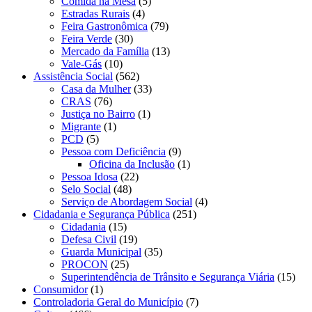
Comida na Mesa
(5)
Estradas Rurais
(4)
Feira Gastronômica
(79)
Feira Verde
(30)
Mercado da Família
(13)
Vale-Gás
(10)
Assistência Social
(562)
Casa da Mulher
(33)
CRAS
(76)
Justiça no Bairro
(1)
Migrante
(1)
PCD
(5)
Pessoa com Deficiência
(9)
Oficina da Inclusão
(1)
Pessoa Idosa
(22)
Selo Social
(48)
Serviço de Abordagem Social
(4)
Cidadania e Segurança Pública
(251)
Cidadania
(15)
Defesa Civil
(19)
Guarda Municipal
(35)
PROCON
(25)
Superintendência de Trânsito e Segurança Viária
(15)
Consumidor
(1)
Controladoria Geral do Município
(7)