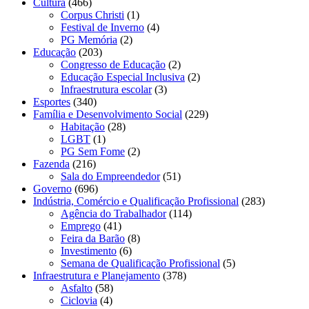
Cultura
(466)
Corpus Christi
(1)
Festival de Inverno
(4)
PG Memória
(2)
Educação
(203)
Congresso de Educação
(2)
Educação Especial Inclusiva
(2)
Infraestrutura escolar
(3)
Esportes
(340)
Família e Desenvolvimento Social
(229)
Habitação
(28)
LGBT
(1)
PG Sem Fome
(2)
Fazenda
(216)
Sala do Empreendedor
(51)
Governo
(696)
Indústria, Comércio e Qualificação Profissional
(283)
Agência do Trabalhador
(114)
Emprego
(41)
Feira da Barão
(8)
Investimento
(6)
Semana de Qualificação Profissional
(5)
Infraestrutura e Planejamento
(378)
Asfalto
(58)
Ciclovia
(4)