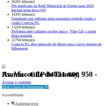
16261 leitura(s)
Pré-matrículas na Rede Municipal de Ensino para 2026
iniciam nesta terça (16)
14305 leitura(s)
Estudantes que utilizam meia-passagem poderão emitir o
cartão Conecta PG
13229 leitura(s)
Prefeitura abre cadastro on-line para o ‘Vale-Gás’ a partir
desta segunda
12794 leitura(s)
Conecta PG abre migração de idosos para o novo sistema de
bilhetagem
Av. Visconde de Taunay, 950 - Ronda - CEP 84051-000
Política de Privacidade.
Acessar o conteúdo
Abrir a barra de ferramentas
Acessibilidade
Aumentar texto