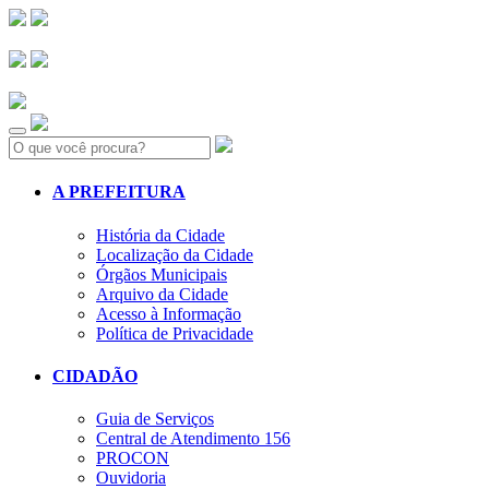
Search:
A PREFEITURA
História da Cidade
Localização da Cidade
Órgãos Municipais
Arquivo da Cidade
Acesso à Informação
Política de Privacidade
CIDADÃO
Guia de Serviços
Central de Atendimento 156
PROCON
Ouvidoria