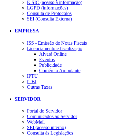
E-SIC (acesso à informação)
LGPD (informações)
Consulta de Protocolos
SEI (Consulta Externa)
EMPRESA
ISS - Emissão de Notas Fiscais
Licenciamento e fiscalização
Alvará Online
Eventos
Publicidade
Comércio Ambulante
IPTU
ITBI
Outras Taxas
SERVIDOR
Portal do Servidor
Comunicados ao Servidor
WebMail
SEI (acesso interno)
Consulta às Legislações