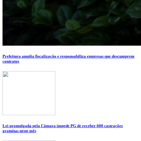
Prefeitura amplia fiscalização e responsabiliza empresas que descumprem
contratos
Lei promulgada pela Câmara impede PG de receber 600 castrações
gratuitas neste mês