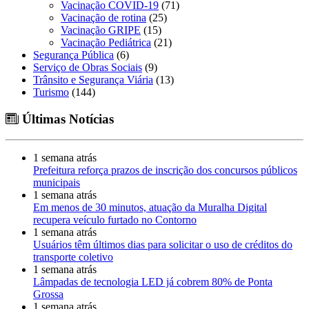
Vacinação COVID-19
(71)
Vacinação de rotina
(25)
Vacinação GRIPE
(15)
Vacinação Pediátrica
(21)
Segurança Pública
(6)
Serviço de Obras Sociais
(9)
Trânsito e Segurança Viária
(13)
Turismo
(144)
Últimas Notícias
1 semana atrás
Prefeitura reforça prazos de inscrição dos concursos públicos
municipais
1 semana atrás
Em menos de 30 minutos, atuação da Muralha Digital
recupera veículo furtado no Contorno
1 semana atrás
Usuários têm últimos dias para solicitar o uso de créditos do
transporte coletivo
1 semana atrás
Lâmpadas de tecnologia LED já cobrem 80% de Ponta
Grossa
1 semana atrás