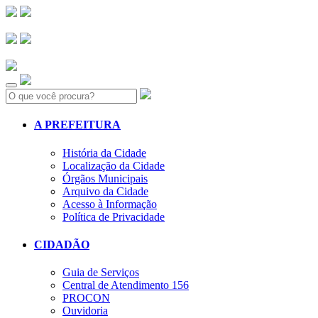
Search:
A PREFEITURA
História da Cidade
Localização da Cidade
Órgãos Municipais
Arquivo da Cidade
Acesso à Informação
Política de Privacidade
CIDADÃO
Guia de Serviços
Central de Atendimento 156
PROCON
Ouvidoria