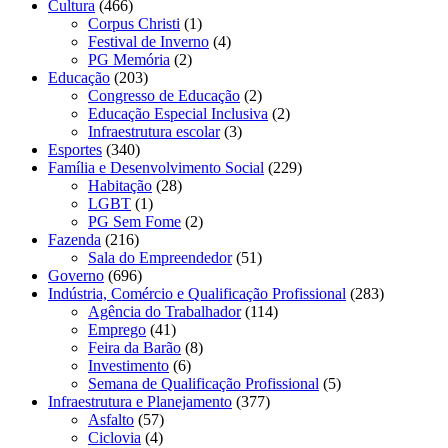
Cultura
(466)
Corpus Christi
(1)
Festival de Inverno
(4)
PG Memória
(2)
Educação
(203)
Congresso de Educação
(2)
Educação Especial Inclusiva
(2)
Infraestrutura escolar
(3)
Esportes
(340)
Família e Desenvolvimento Social
(229)
Habitação
(28)
LGBT
(1)
PG Sem Fome
(2)
Fazenda
(216)
Sala do Empreendedor
(51)
Governo
(696)
Indústria, Comércio e Qualificação Profissional
(283)
Agência do Trabalhador
(114)
Emprego
(41)
Feira da Barão
(8)
Investimento
(6)
Semana de Qualificação Profissional
(5)
Infraestrutura e Planejamento
(377)
Asfalto
(57)
Ciclovia
(4)