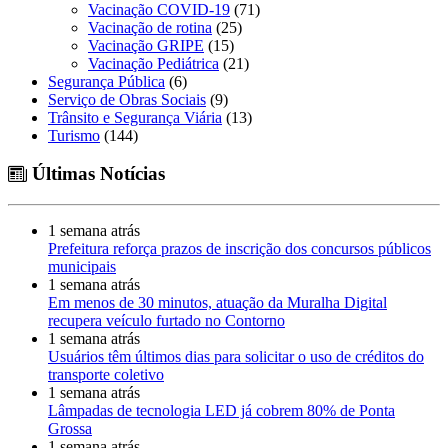
Vacinação COVID-19
(71)
Vacinação de rotina
(25)
Vacinação GRIPE
(15)
Vacinação Pediátrica
(21)
Segurança Pública
(6)
Serviço de Obras Sociais
(9)
Trânsito e Segurança Viária
(13)
Turismo
(144)
Últimas Notícias
1 semana atrás
Prefeitura reforça prazos de inscrição dos concursos públicos
municipais
1 semana atrás
Em menos de 30 minutos, atuação da Muralha Digital
recupera veículo furtado no Contorno
1 semana atrás
Usuários têm últimos dias para solicitar o uso de créditos do
transporte coletivo
1 semana atrás
Lâmpadas de tecnologia LED já cobrem 80% de Ponta
Grossa
1 semana atrás