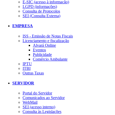
E-SIC (acesso à informação)
LGPD (informações)
Consulta de Protocolos
SEI (Consulta Externa)
EMPRESA
ISS - Emissão de Notas Fiscais
Licenciamento e fiscalização
Alvará Online
Eventos
Publicidade
Comércio Ambulante
IPTU
ITBI
Outras Taxas
SERVIDOR
Portal do Servidor
Comunicados ao Servidor
WebMail
SEI (acesso interno)
Consulta às Legislações