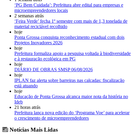
‘PG Bem Cuidada’: Prefeitura abre edital para empresas e
microempreendedores locais
2 semanas atrás
‘Feira Verde’ fecha 1º semestre com mais de 1,3 tonelada de
material reciclável recolhido
hoje
Ponta Grossa conquista reconhecimento estadual com dois
Projetos Inovadores 2026
hoje
Prefeitura formaliza apoio a pesquisa voltada à biodiversidade
e à restauração ecológica em PG
hoje
DIÁRIO DE OBRAS SMSP 06/08/2026
hoje
IPLAN faz alerta sobre barreiras nas calçadas: fiscalização
está atuando
hoje
Educação de Ponta Grossa alcança maior nota da história no
Ideb
21 horas atrás
Prefeitura lança nova edição do ‘Programa Voe’ para acelerar
o crescimento de microempreendedores
Notícias Mais Lidas