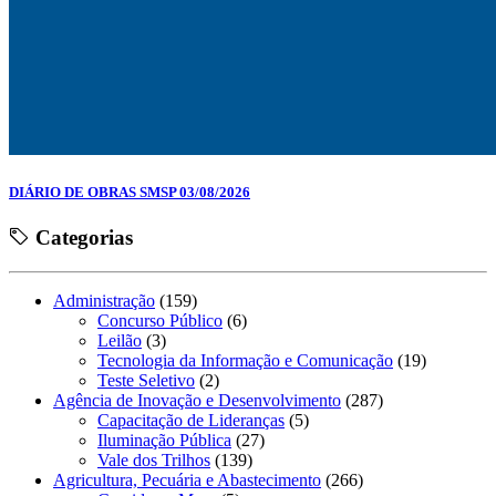
DIÁRIO DE OBRAS SMSP 03/08/2026
Categorias
Administração
(159)
Concurso Público
(6)
Leilão
(3)
Tecnologia da Informação e Comunicação
(19)
Teste Seletivo
(2)
Agência de Inovação e Desenvolvimento
(287)
Capacitação de Lideranças
(5)
Iluminação Pública
(27)
Vale dos Trilhos
(139)
Agricultura, Pecuária e Abastecimento
(266)