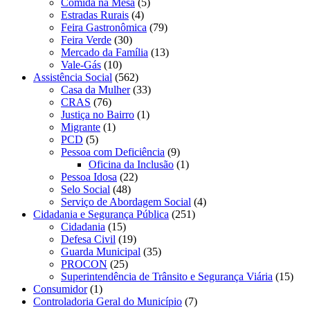
Comida na Mesa
(5)
Estradas Rurais
(4)
Feira Gastronômica
(79)
Feira Verde
(30)
Mercado da Família
(13)
Vale-Gás
(10)
Assistência Social
(562)
Casa da Mulher
(33)
CRAS
(76)
Justiça no Bairro
(1)
Migrante
(1)
PCD
(5)
Pessoa com Deficiência
(9)
Oficina da Inclusão
(1)
Pessoa Idosa
(22)
Selo Social
(48)
Serviço de Abordagem Social
(4)
Cidadania e Segurança Pública
(251)
Cidadania
(15)
Defesa Civil
(19)
Guarda Municipal
(35)
PROCON
(25)
Superintendência de Trânsito e Segurança Viária
(15)
Consumidor
(1)
Controladoria Geral do Município
(7)