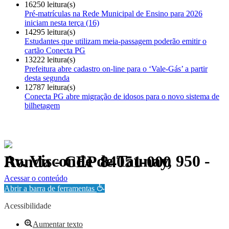
16250 leitura(s)
Pré-matrículas na Rede Municipal de Ensino para 2026
iniciam nesta terça (16)
14295 leitura(s)
Estudantes que utilizam meia-passagem poderão emitir o
cartão Conecta PG
13222 leitura(s)
Prefeitura abre cadastro on-line para o ‘Vale-Gás’ a partir
desta segunda
12787 leitura(s)
Conecta PG abre migração de idosos para o novo sistema de
bilhetagem
Av. Visconde de Taunay, 950 - Ronda - CEP 84051-000
Política de Privacidade.
Acessar o conteúdo
Abrir a barra de ferramentas
Acessibilidade
Aumentar texto