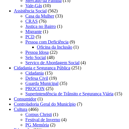
Mercado da Família
(13)
Vale-Gás
(10)
Assistência Social
(562)
Casa da Mulher
(33)
CRAS
(76)
Justiça no Bairro
(1)
Migrante
(1)
PCD
(5)
Pessoa com Deficiência
(9)
Oficina da Inclusão
(1)
Pessoa Idosa
(22)
Selo Social
(48)
Serviço de Abordagem Social
(4)
Cidadania e Segurança Pública
(251)
Cidadania
(15)
Defesa Civil
(19)
Guarda Municipal
(35)
PROCON
(25)
Superintendência de Trânsito e Segurança Viária
(15)
Consumidor
(1)
Controladoria Geral do Município
(7)
Cultura
(466)
Corpus Christi
(1)
Festival de Inverno
(4)
PG Memória
(2)