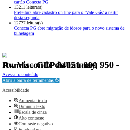
cartão Conecta PG
13211 leitura(s)
Prefeitura abre cadastro on-line para o ‘Vale-Gás’ a partir
desta segunda
12777 leitura(s)
Conecta PG abre migração de idosos para o novo sistema de
bilhetagem
Av. Visconde de Taunay, 950 - Ronda - CEP 84051-000
Política de Privacidade.
Acessar o conteúdo
Abrir a barra de ferramentas
Acessibilidade
Aumentar texto
Diminuir texto
Escala de cinza
Alto contraste
Contraste negativo
Fundo claro