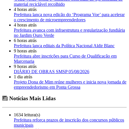
material reciclável recolhido
4 horas atrás
Prefeitura lança nova edição do ‘Programa Voe’ para acelerar
o crescimento de microempreendedores
4 horas atrás
Prefeitura avança com infraestrutura e regularização fundiária
no Jardim Ouro Verde
6 horas atrás
Prefeitura lança editais da Política Nacional Aldir Blanc
9 horas atrás
Prefeitura abre inscrições para Curso de Qualificação em
Marcenaria
9 horas atrás
DIÁRIO DE OBRAS SMSP 05/08/2026
1 dia atrás
Projeto Dona de Mim reúne mulheres e inicia nova jornada de
empreendedorismo em Ponta Grossa
Notícias Mais Lidas
1634 leitura(s)
Prefeitura reforça prazos de inscrição dos concursos públicos
municipais