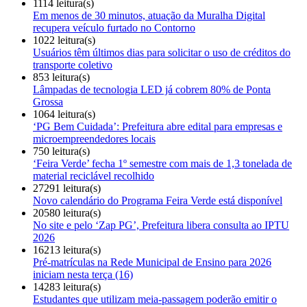
1114 leitura(s)
Em menos de 30 minutos, atuação da Muralha Digital
recupera veículo furtado no Contorno
1022 leitura(s)
Usuários têm últimos dias para solicitar o uso de créditos do
transporte coletivo
853 leitura(s)
Lâmpadas de tecnologia LED já cobrem 80% de Ponta
Grossa
1064 leitura(s)
‘PG Bem Cuidada’: Prefeitura abre edital para empresas e
microempreendedores locais
750 leitura(s)
‘Feira Verde’ fecha 1º semestre com mais de 1,3 tonelada de
material reciclável recolhido
27291 leitura(s)
Novo calendário do Programa Feira Verde está disponível
20580 leitura(s)
No site e pelo ‘Zap PG’, Prefeitura libera consulta ao IPTU
2026
16213 leitura(s)
Pré-matrículas na Rede Municipal de Ensino para 2026
iniciam nesta terça (16)
14283 leitura(s)
Estudantes que utilizam meia-passagem poderão emitir o