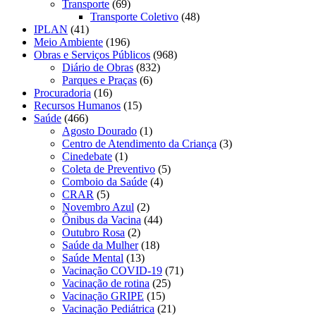
Transporte
(69)
Transporte Coletivo
(48)
IPLAN
(41)
Meio Ambiente
(196)
Obras e Serviços Públicos
(968)
Diário de Obras
(832)
Parques e Praças
(6)
Procuradoria
(16)
Recursos Humanos
(15)
Saúde
(466)
Agosto Dourado
(1)
Centro de Atendimento da Criança
(3)
Cinedebate
(1)
Coleta de Preventivo
(5)
Comboio da Saúde
(4)
CRAR
(5)
Novembro Azul
(2)
Ônibus da Vacina
(44)
Outubro Rosa
(2)
Saúde da Mulher
(18)
Saúde Mental
(13)
Vacinação COVID-19
(71)
Vacinação de rotina
(25)
Vacinação GRIPE
(15)
Vacinação Pediátrica
(21)