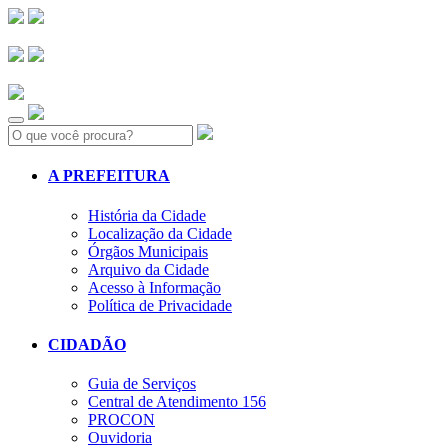
Search:
A PREFEITURA
História da Cidade
Localização da Cidade
Órgãos Municipais
Arquivo da Cidade
Acesso à Informação
Política de Privacidade
CIDADÃO
Guia de Serviços
Central de Atendimento 156
PROCON
Ouvidoria