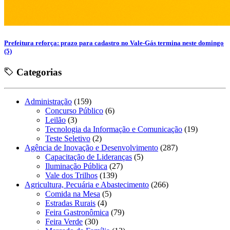
Prefeitura reforça: prazo para cadastro no Vale-Gás termina neste domingo
(5)
Categorias
Administração
(159)
Concurso Público
(6)
Leilão
(3)
Tecnologia da Informação e Comunicação
(19)
Teste Seletivo
(2)
Agência de Inovação e Desenvolvimento
(287)
Capacitação de Lideranças
(5)
Iluminação Pública
(27)
Vale dos Trilhos
(139)
Agricultura, Pecuária e Abastecimento
(266)
Comida na Mesa
(5)
Estradas Rurais
(4)
Feira Gastronômica
(79)
Feira Verde
(30)