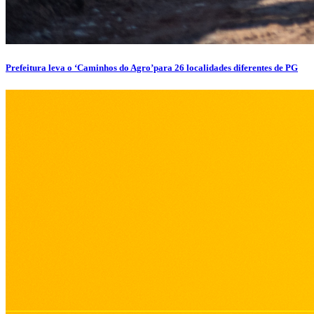
Prefeitura leva o ‘Caminhos do Agro’para 26 localidades diferentes de PG