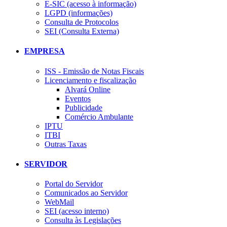
E-SIC (acesso à informação)
LGPD (informações)
Consulta de Protocolos
SEI (Consulta Externa)
EMPRESA
ISS - Emissão de Notas Fiscais
Licenciamento e fiscalização
Alvará Online
Eventos
Publicidade
Comércio Ambulante
IPTU
ITBI
Outras Taxas
SERVIDOR
Portal do Servidor
Comunicados ao Servidor
WebMail
SEI (acesso interno)
Consulta às Legislações