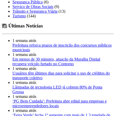
Segurança Pública
(6)
Serviço de Obras Sociais
(9)
Trânsito e Segurança Viária
(13)
Turismo
(144)
Últimas Notícias
1 semana atrás
Prefeitura reforça prazos de inscrição dos concursos públicos
municipais
1 semana atrás
Em menos de 30 minutos, atuação da Muralha Digital
recupera veículo furtado no Contorno
1 semana atrás
Usuários têm últimos dias para solicitar o uso de créditos do
transporte coletivo
1 semana atrás
Lâmpadas de tecnologia LED já cobrem 80% de Ponta
Grossa
1 semana atrás
‘PG Bem Cuidada’: Prefeitura abre edital para empresas e
microempreendedores locais
1 semana atrás
‘Feira Verde’ fecha 1º semestre com mais de 1,3 tonelada de