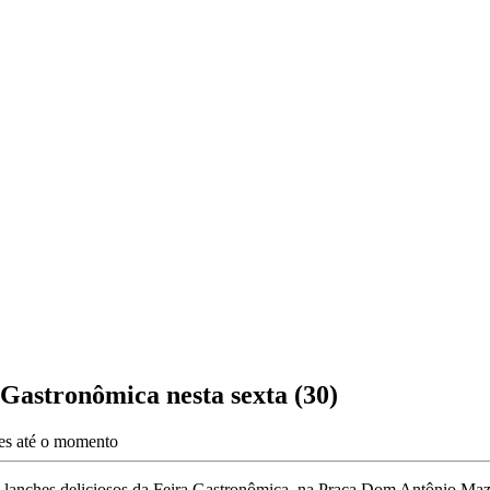
 Gastronômica nesta sexta (30)
ões até o momento
s lanches deliciosos da Feira Gastronômica, na Praça Dom Antônio Maza