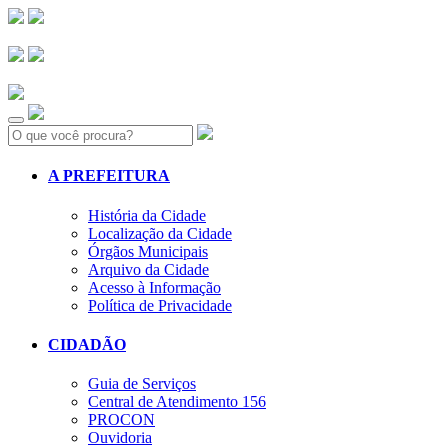
Search:
A PREFEITURA
História da Cidade
Localização da Cidade
Órgãos Municipais
Arquivo da Cidade
Acesso à Informação
Política de Privacidade
CIDADÃO
Guia de Serviços
Central de Atendimento 156
PROCON
Ouvidoria