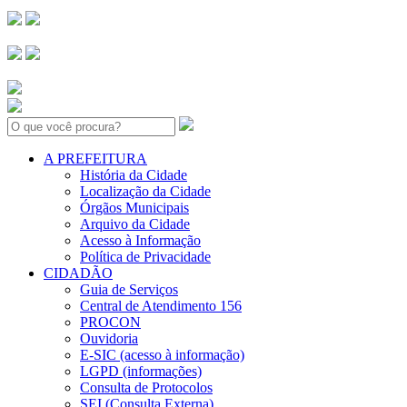
Search:
A PREFEITURA
História da Cidade
Localização da Cidade
Órgãos Municipais
Arquivo da Cidade
Acesso à Informação
Política de Privacidade
CIDADÃO
Guia de Serviços
Central de Atendimento 156
PROCON
Ouvidoria
E-SIC (acesso à informação)
LGPD (informações)
Consulta de Protocolos
SEI (Consulta Externa)