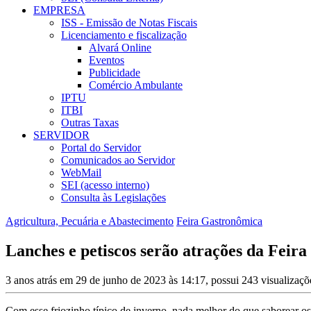
EMPRESA
ISS - Emissão de Notas Fiscais
Licenciamento e fiscalização
Alvará Online
Eventos
Publicidade
Comércio Ambulante
IPTU
ITBI
Outras Taxas
SERVIDOR
Portal do Servidor
Comunicados ao Servidor
WebMail
SEI (acesso interno)
Consulta às Legislações
Agricultura, Pecuária e Abastecimento
Feira Gastronômica
Lanches e petiscos serão atrações da Feira
3 anos atrás em 29 de junho de 2023 às 14:17, possui 243 visualizaç
Com esse friozinho típico de inverno, nada melhor do que saborear o