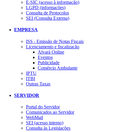
E-SIC (acesso à informação)
LGPD (informações)
Consulta de Protocolos
SEI (Consulta Externa)
EMPRESA
ISS - Emissão de Notas Fiscais
Licenciamento e fiscalização
Alvará Online
Eventos
Publicidade
Comércio Ambulante
IPTU
ITBI
Outras Taxas
SERVIDOR
Portal do Servidor
Comunicados ao Servidor
WebMail
SEI (acesso interno)
Consulta às Legislações