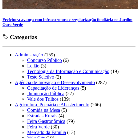
Prefeitura avança com infraestrutura e regularização fundiária no Jardim
Ouro Verde
Categorias
Administração
(159)
Concurso Público
(6)
Leilão
(3)
Tecnologia da Informação e Comunicação
(19)
Teste Seletivo
(2)
Agência de Inovação e Desenvolvimento
(287)
Capacitação de Lideranças
(5)
Iluminação Pública
(27)
Vale dos Trilhos
(139)
Agricultura, Pecuária e Abastecimento
(266)
Comida na Mesa
(5)
Estradas Rurais
(4)
Feira Gastronômica
(79)
Feira Verde
(30)
Mercado da Família
(13)
Vale-Gás
(10)