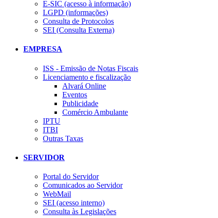
E-SIC (acesso à informação)
LGPD (informações)
Consulta de Protocolos
SEI (Consulta Externa)
EMPRESA
ISS - Emissão de Notas Fiscais
Licenciamento e fiscalização
Alvará Online
Eventos
Publicidade
Comércio Ambulante
IPTU
ITBI
Outras Taxas
SERVIDOR
Portal do Servidor
Comunicados ao Servidor
WebMail
SEI (acesso interno)
Consulta às Legislações