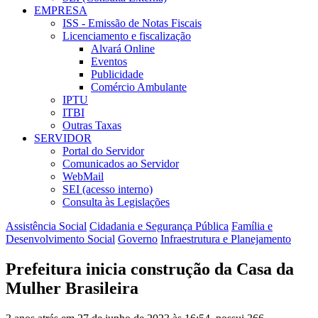
EMPRESA
ISS - Emissão de Notas Fiscais
Licenciamento e fiscalização
Alvará Online
Eventos
Publicidade
Comércio Ambulante
IPTU
ITBI
Outras Taxas
SERVIDOR
Portal do Servidor
Comunicados ao Servidor
WebMail
SEI (acesso interno)
Consulta às Legislações
Assistência Social
Cidadania e Segurança Pública
Família e
Desenvolvimento Social
Governo
Infraestrutura e Planejamento
Prefeitura inicia construção da Casa da
Mulher Brasileira