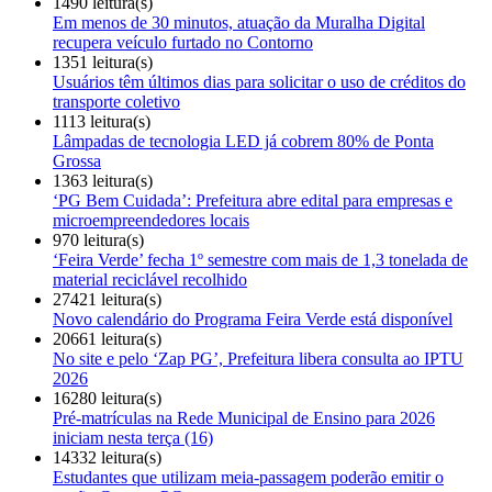
1490 leitura(s)
Em menos de 30 minutos, atuação da Muralha Digital
recupera veículo furtado no Contorno
1351 leitura(s)
Usuários têm últimos dias para solicitar o uso de créditos do
transporte coletivo
1113 leitura(s)
Lâmpadas de tecnologia LED já cobrem 80% de Ponta
Grossa
1363 leitura(s)
‘PG Bem Cuidada’: Prefeitura abre edital para empresas e
microempreendedores locais
970 leitura(s)
‘Feira Verde’ fecha 1º semestre com mais de 1,3 tonelada de
material reciclável recolhido
27421 leitura(s)
Novo calendário do Programa Feira Verde está disponível
20661 leitura(s)
No site e pelo ‘Zap PG’, Prefeitura libera consulta ao IPTU
2026
16280 leitura(s)
Pré-matrículas na Rede Municipal de Ensino para 2026
iniciam nesta terça (16)
14332 leitura(s)
Estudantes que utilizam meia-passagem poderão emitir o