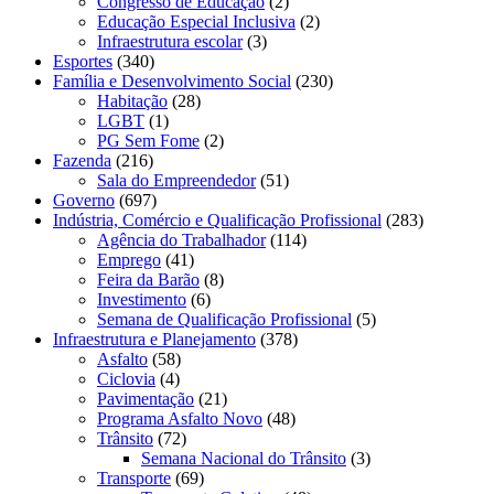
Congresso de Educação
(2)
Educação Especial Inclusiva
(2)
Infraestrutura escolar
(3)
Esportes
(340)
Família e Desenvolvimento Social
(230)
Habitação
(28)
LGBT
(1)
PG Sem Fome
(2)
Fazenda
(216)
Sala do Empreendedor
(51)
Governo
(697)
Indústria, Comércio e Qualificação Profissional
(283)
Agência do Trabalhador
(114)
Emprego
(41)
Feira da Barão
(8)
Investimento
(6)
Semana de Qualificação Profissional
(5)
Infraestrutura e Planejamento
(378)
Asfalto
(58)
Ciclovia
(4)
Pavimentação
(21)
Programa Asfalto Novo
(48)
Trânsito
(72)
Semana Nacional do Trânsito
(3)
Transporte
(69)