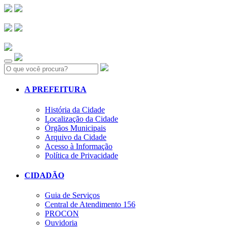
Search:
A PREFEITURA
História da Cidade
Localização da Cidade
Órgãos Municipais
Arquivo da Cidade
Acesso à Informação
Política de Privacidade
CIDADÃO
Guia de Serviços
Central de Atendimento 156
PROCON
Ouvidoria