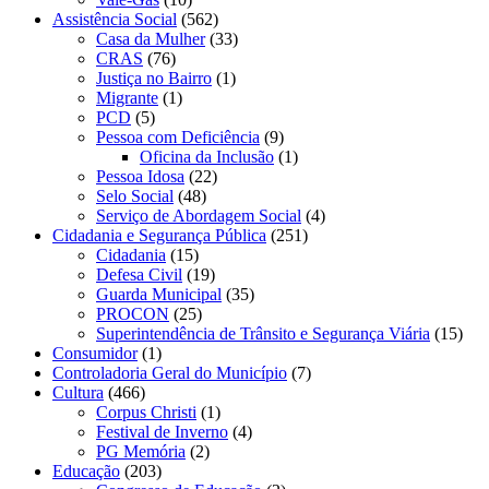
Assistência Social
(562)
Casa da Mulher
(33)
CRAS
(76)
Justiça no Bairro
(1)
Migrante
(1)
PCD
(5)
Pessoa com Deficiência
(9)
Oficina da Inclusão
(1)
Pessoa Idosa
(22)
Selo Social
(48)
Serviço de Abordagem Social
(4)
Cidadania e Segurança Pública
(251)
Cidadania
(15)
Defesa Civil
(19)
Guarda Municipal
(35)
PROCON
(25)
Superintendência de Trânsito e Segurança Viária
(15)
Consumidor
(1)
Controladoria Geral do Município
(7)
Cultura
(466)
Corpus Christi
(1)
Festival de Inverno
(4)
PG Memória
(2)
Educação
(203)