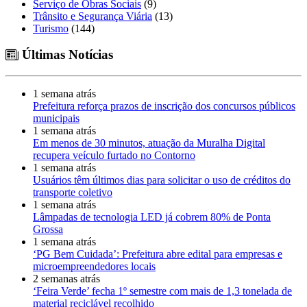
Serviço de Obras Sociais
(9)
Trânsito e Segurança Viária
(13)
Turismo
(144)
Últimas Notícias
1 semana atrás
Prefeitura reforça prazos de inscrição dos concursos públicos
municipais
1 semana atrás
Em menos de 30 minutos, atuação da Muralha Digital
recupera veículo furtado no Contorno
1 semana atrás
Usuários têm últimos dias para solicitar o uso de créditos do
transporte coletivo
1 semana atrás
Lâmpadas de tecnologia LED já cobrem 80% de Ponta
Grossa
1 semana atrás
‘PG Bem Cuidada’: Prefeitura abre edital para empresas e
microempreendedores locais
2 semanas atrás
‘Feira Verde’ fecha 1º semestre com mais de 1,3 tonelada de
material reciclável recolhido