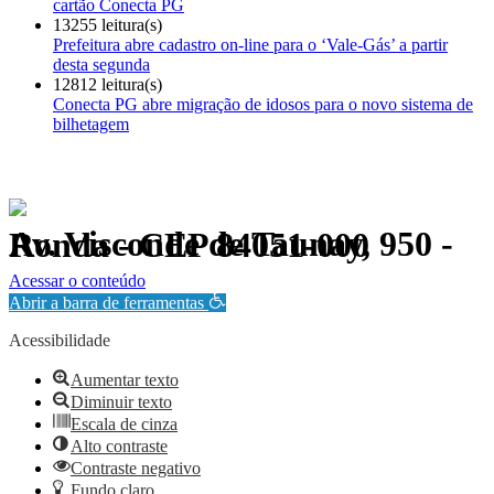
cartão Conecta PG
13255 leitura(s)
Prefeitura abre cadastro on-line para o ‘Vale-Gás’ a partir
desta segunda
12812 leitura(s)
Conecta PG abre migração de idosos para o novo sistema de
bilhetagem
Av. Visconde de Taunay, 950 - Ronda - CEP 84051-000
Política de Privacidade.
Acessar o conteúdo
Abrir a barra de ferramentas
Acessibilidade
Aumentar texto
Diminuir texto
Escala de cinza
Alto contraste
Contraste negativo
Fundo claro