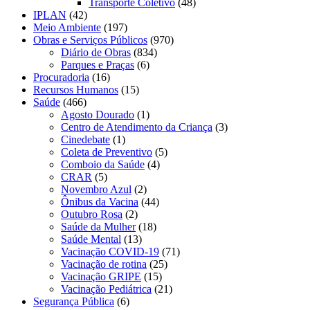
Transporte Coletivo
(48)
IPLAN
(42)
Meio Ambiente
(197)
Obras e Serviços Públicos
(970)
Diário de Obras
(834)
Parques e Praças
(6)
Procuradoria
(16)
Recursos Humanos
(15)
Saúde
(466)
Agosto Dourado
(1)
Centro de Atendimento da Criança
(3)
Cinedebate
(1)
Coleta de Preventivo
(5)
Comboio da Saúde
(4)
CRAR
(5)
Novembro Azul
(2)
Ônibus da Vacina
(44)
Outubro Rosa
(2)
Saúde da Mulher
(18)
Saúde Mental
(13)
Vacinação COVID-19
(71)
Vacinação de rotina
(25)
Vacinação GRIPE
(15)
Vacinação Pediátrica
(21)
Segurança Pública
(6)