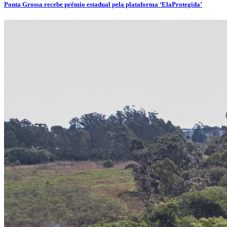
Ponta Grossa recebe prêmio estadual pela plataforma ‘ElaProtegida’