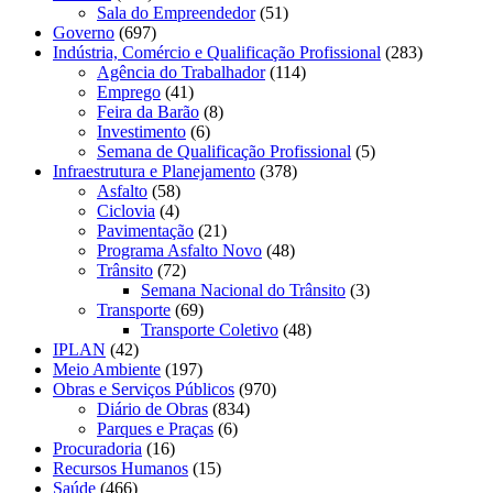
Sala do Empreendedor
(51)
Governo
(697)
Indústria, Comércio e Qualificação Profissional
(283)
Agência do Trabalhador
(114)
Emprego
(41)
Feira da Barão
(8)
Investimento
(6)
Semana de Qualificação Profissional
(5)
Infraestrutura e Planejamento
(378)
Asfalto
(58)
Ciclovia
(4)
Pavimentação
(21)
Programa Asfalto Novo
(48)
Trânsito
(72)
Semana Nacional do Trânsito
(3)
Transporte
(69)
Transporte Coletivo
(48)
IPLAN
(42)
Meio Ambiente
(197)
Obras e Serviços Públicos
(970)
Diário de Obras
(834)
Parques e Praças
(6)
Procuradoria
(16)
Recursos Humanos
(15)
Saúde
(466)