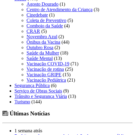
Agosto Dourado
(1)
Centro de Atendimento da Criança
(3)
Cinedebate
(1)
Coleta de Preventivo
(5)
Comboio da Saúde
(4)
CRAR
(5)
Novembro Azul
(2)
Ônibus da Vacina
(44)
Outubro Rosa
(2)
Saúde da Mulher
(18)
Saúde Mental
(13)
Vacinação COVID-19
(71)
Vacinação de rotina
(25)
Vacinação GRIPE
(15)
Vacinação Pediátrica
(21)
Segurança Pública
(6)
Serviço de Obras Sociais
(9)
Trânsito e Segurança Viária
(13)
Turismo
(144)
Últimas Notícias
1 semana atrás