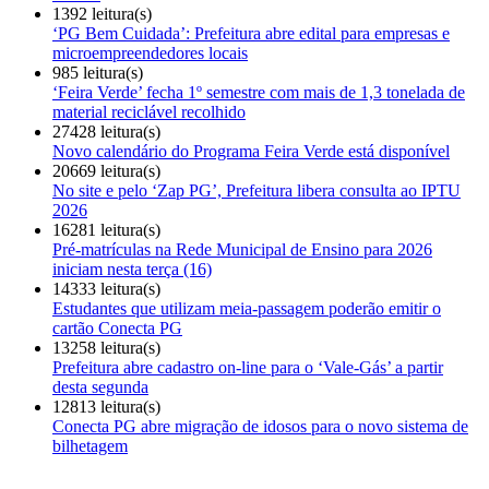
1392 leitura(s)
‘PG Bem Cuidada’: Prefeitura abre edital para empresas e
microempreendedores locais
985 leitura(s)
‘Feira Verde’ fecha 1º semestre com mais de 1,3 tonelada de
material reciclável recolhido
27428 leitura(s)
Novo calendário do Programa Feira Verde está disponível
20669 leitura(s)
No site e pelo ‘Zap PG’, Prefeitura libera consulta ao IPTU
2026
16281 leitura(s)
Pré-matrículas na Rede Municipal de Ensino para 2026
iniciam nesta terça (16)
14333 leitura(s)
Estudantes que utilizam meia-passagem poderão emitir o
cartão Conecta PG
13258 leitura(s)
Prefeitura abre cadastro on-line para o ‘Vale-Gás’ a partir
desta segunda
12813 leitura(s)
Conecta PG abre migração de idosos para o novo sistema de
bilhetagem