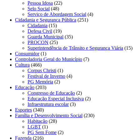
Pessoa Idosa
(22)
Selo Social
(48)
Serviço de Abordagem Social
(4)
Cidadania e Segurança Pública
(251)
Cidadania
(15)
Defesa Civil
(19)
Guarda Municipal
(35)
PROCON
(25)
Superintendência de Trânsito e Segurança Viária
(15)
Consumidor
(1)
Controladoria Geral do Município
(7)
Cultura
(466)
Corpus Christi
(1)
Festival de Inverno
(4)
PG Memória
(2)
Educação
(203)
Congresso de Educação
(2)
Educação Especial Inclusiva
(2)
Infraestrutura escolar
(3)
Esportes
(340)
Família e Desenvolvimento Social
(230)
Habitação
(28)
LGBT
(1)
PG Sem Fome
(2)
Fazenda
(216)