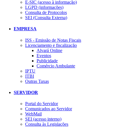
E-SIC (acesso à informação)
LGPD (informações)
Consulta de Protocolos
SEI (Consulta Externa)
EMPRESA
ISS - Emissão de Notas Fiscais
Licenciamento e fiscalização
Alvará Online
Eventos
Publicidade
Comércio Ambulante
IPTU
ITBI
Outras Taxas
SERVIDOR
Portal do Servidor
Comunicados ao Servidor
WebMail
SEI (acesso interno)
Consulta às Legislações