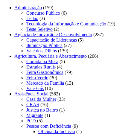
Administração
(159)
Concurso Público
(6)
Leilão
(3)
Tecnologia da Informação e Comunicação
(19)
Teste Seletivo
(2)
Agência de Inovação e Desenvolvimento
(287)
Capacitação de Lideranças
(5)
Iluminação Pública
(27)
Vale dos Trilhos
(139)
Agricultura, Pecuária e Abastecimento
(266)
Comida na Mesa
(5)
Estradas Rurais
(4)
Feira Gastronômica
(79)
Feira Verde
(30)
Mercado da Família
(13)
Vale-Gás
(10)
Assistência Social
(562)
Casa da Mulher
(33)
CRAS
(76)
Justiça no Bairro
(1)
Migrante
(1)
PCD
(5)
Pessoa com Deficiência
(9)
Oficina da Inclusão
(1)