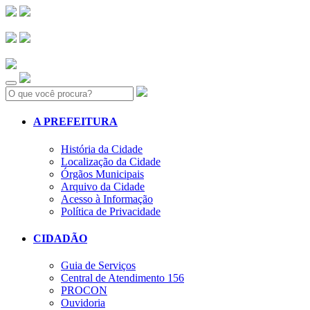
Search:
A PREFEITURA
História da Cidade
Localização da Cidade
Órgãos Municipais
Arquivo da Cidade
Acesso à Informação
Política de Privacidade
CIDADÃO
Guia de Serviços
Central de Atendimento 156
PROCON
Ouvidoria