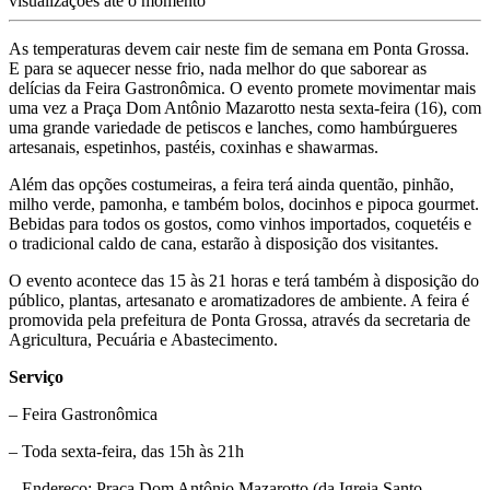
visualizações até o momento
As temperaturas devem cair neste fim de semana em Ponta Grossa.
E para se aquecer nesse frio, nada melhor do que saborear as
delícias da Feira Gastronômica. O evento promete movimentar mais
uma vez a Praça Dom Antônio Mazarotto nesta sexta-feira (16), com
uma grande variedade de petiscos e lanches, como hambúrgueres
artesanais, espetinhos, pastéis, coxinhas e shawarmas.
Além das opções costumeiras, a feira terá ainda quentão, pinhão,
milho verde, pamonha, e também bolos, docinhos e pipoca gourmet.
Bebidas para todos os gostos, como vinhos importados, coquetéis e
o tradicional caldo de cana, estarão à disposição dos visitantes.
O evento acontece das 15 às 21 horas e terá também à disposição do
público, plantas, artesanato e aromatizadores de ambiente. A feira é
promovida pela prefeitura de Ponta Grossa, através da secretaria de
Agricultura, Pecuária e Abastecimento.
Serviço
– Feira Gastronômica
– Toda sexta-feira, das 15h às 21h
– Endereço: Praça Dom Antônio Mazarotto (da Igreja Santo