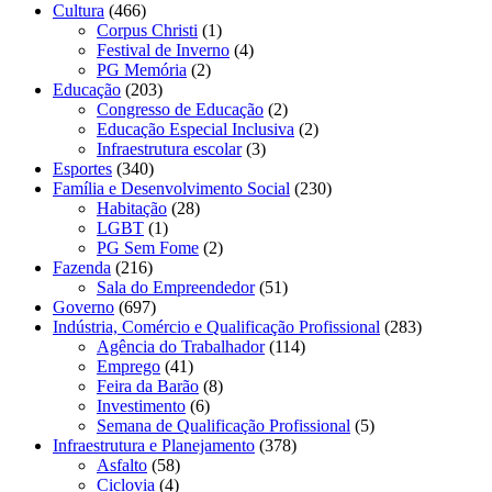
Cultura
(466)
Corpus Christi
(1)
Festival de Inverno
(4)
PG Memória
(2)
Educação
(203)
Congresso de Educação
(2)
Educação Especial Inclusiva
(2)
Infraestrutura escolar
(3)
Esportes
(340)
Família e Desenvolvimento Social
(230)
Habitação
(28)
LGBT
(1)
PG Sem Fome
(2)
Fazenda
(216)
Sala do Empreendedor
(51)
Governo
(697)
Indústria, Comércio e Qualificação Profissional
(283)
Agência do Trabalhador
(114)
Emprego
(41)
Feira da Barão
(8)
Investimento
(6)
Semana de Qualificação Profissional
(5)
Infraestrutura e Planejamento
(378)
Asfalto
(58)
Ciclovia
(4)