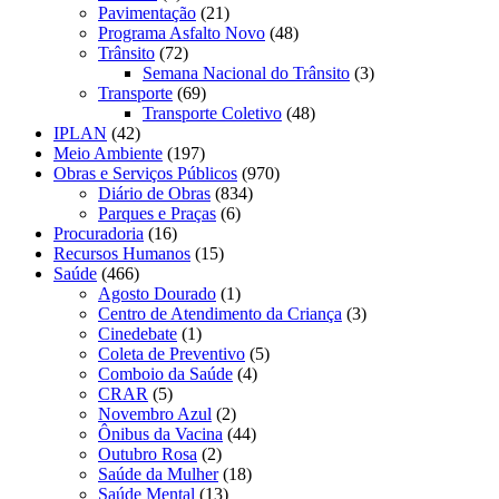
Pavimentação
(21)
Programa Asfalto Novo
(48)
Trânsito
(72)
Semana Nacional do Trânsito
(3)
Transporte
(69)
Transporte Coletivo
(48)
IPLAN
(42)
Meio Ambiente
(197)
Obras e Serviços Públicos
(970)
Diário de Obras
(834)
Parques e Praças
(6)
Procuradoria
(16)
Recursos Humanos
(15)
Saúde
(466)
Agosto Dourado
(1)
Centro de Atendimento da Criança
(3)
Cinedebate
(1)
Coleta de Preventivo
(5)
Comboio da Saúde
(4)
CRAR
(5)
Novembro Azul
(2)
Ônibus da Vacina
(44)
Outubro Rosa
(2)
Saúde da Mulher
(18)
Saúde Mental
(13)