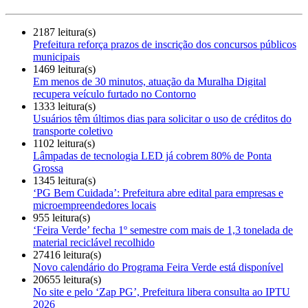
2187 leitura(s)
Prefeitura reforça prazos de inscrição dos concursos públicos
municipais
1469 leitura(s)
Em menos de 30 minutos, atuação da Muralha Digital
recupera veículo furtado no Contorno
1333 leitura(s)
Usuários têm últimos dias para solicitar o uso de créditos do
transporte coletivo
1102 leitura(s)
Lâmpadas de tecnologia LED já cobrem 80% de Ponta
Grossa
1345 leitura(s)
‘PG Bem Cuidada’: Prefeitura abre edital para empresas e
microempreendedores locais
955 leitura(s)
‘Feira Verde’ fecha 1º semestre com mais de 1,3 tonelada de
material reciclável recolhido
27416 leitura(s)
Novo calendário do Programa Feira Verde está disponível
20655 leitura(s)
No site e pelo ‘Zap PG’, Prefeitura libera consulta ao IPTU
2026