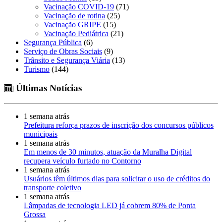
Vacinação COVID-19
(71)
Vacinação de rotina
(25)
Vacinação GRIPE
(15)
Vacinação Pediátrica
(21)
Segurança Pública
(6)
Serviço de Obras Sociais
(9)
Trânsito e Segurança Viária
(13)
Turismo
(144)
Últimas Notícias
1 semana atrás
Prefeitura reforça prazos de inscrição dos concursos públicos
municipais
1 semana atrás
Em menos de 30 minutos, atuação da Muralha Digital
recupera veículo furtado no Contorno
1 semana atrás
Usuários têm últimos dias para solicitar o uso de créditos do
transporte coletivo
1 semana atrás
Lâmpadas de tecnologia LED já cobrem 80% de Ponta
Grossa