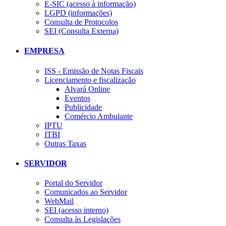
E-SIC (acesso à informação)
LGPD (informações)
Consulta de Protocolos
SEI (Consulta Externa)
EMPRESA
ISS - Emissão de Notas Fiscais
Licenciamento e fiscalização
Alvará Online
Eventos
Publicidade
Comércio Ambulante
IPTU
ITBI
Outras Taxas
SERVIDOR
Portal do Servidor
Comunicados ao Servidor
WebMail
SEI (acesso interno)
Consulta às Legislações