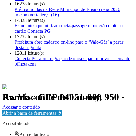
16278 leitura(s)
Pré-matrículas na Rede Municipal de Ensino para 2026
iniciam nesta terça (16)
14328 leitura(s)
Estudantes que utilizam meia-passagem poderão emitir o
cartão Conecta PG
13252 leitura(s)
Prefeitura abre cadastro on-line para o ‘Vale-Gás’ a partir
desta segunda
12811 leitura(s)
Conecta PG abre migração de idosos para o novo sistema de
bilhetagem
Av. Visconde de Taunay, 950 - Ronda - CEP 84051-000
Política de Privacidade.
Acessar o conteúdo
Abrir a barra de ferramentas
Acessibilidade
Aumentar texto