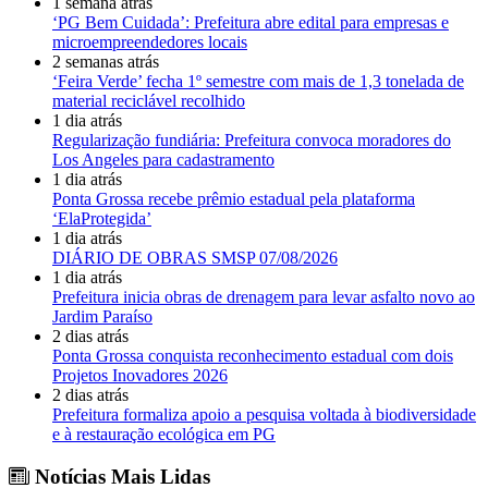
1 semana atrás
‘PG Bem Cuidada’: Prefeitura abre edital para empresas e
microempreendedores locais
2 semanas atrás
‘Feira Verde’ fecha 1º semestre com mais de 1,3 tonelada de
material reciclável recolhido
1 dia atrás
Regularização fundiária: Prefeitura convoca moradores do
Los Angeles para cadastramento
1 dia atrás
Ponta Grossa recebe prêmio estadual pela plataforma
‘ElaProtegida’
1 dia atrás
DIÁRIO DE OBRAS SMSP 07/08/2026
1 dia atrás
Prefeitura inicia obras de drenagem para levar asfalto novo ao
Jardim Paraíso
2 dias atrás
Ponta Grossa conquista reconhecimento estadual com dois
Projetos Inovadores 2026
2 dias atrás
Prefeitura formaliza apoio a pesquisa voltada à biodiversidade
e à restauração ecológica em PG
Notícias Mais Lidas