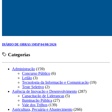
DIÁRIO DE OBRAS SMSP 04/08/2026
Categorias
Administração
(159)
Concurso Público
(6)
Leilão
(3)
Tecnologia da Informação e Comunicação
(19)
Teste Seletivo
(2)
Agência de Inovação e Desenvolvimento
(287)
Capacitação de Lideranças
(5)
Iluminação Pública
(27)
Vale dos Trilhos
(139)
Agricultura, Pecuária e Abastecimento
(266)