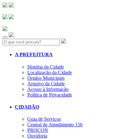
Search:
A PREFEITURA
História da Cidade
Localização da Cidade
Órgãos Municipais
Arquivo da Cidade
Acesso à Informação
Política de Privacidade
CIDADÃO
Guia de Serviços
Central de Atendimento 156
PROCON
Ouvidoria