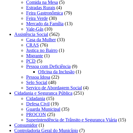
Comida na Mesa
(5)
Estradas Rurais
(4)
Feira Gastronômica
(79)
Feira Verde
(30)
Mercado da Família
(13)
Vale-Gás
(10)
Assistência Social
(562)
Casa da Mulher
(33)
CRAS
(76)
Justiça no Bairro
(1)
Migrante
(1)
PCD
(5)
Pessoa com Deficiência
(9)
Oficina da Inclusão
(1)
Pessoa Idosa
(22)
Selo Social
(48)
Serviço de Abordagem Social
(4)
Cidadania e Segurança Pública
(251)
Cidadania
(15)
Defesa Civil
(19)
Guarda Municipal
(35)
PROCON
(25)
Superintendência de Trânsito e Segurança Viária
(15)
Consumidor
(1)
Controladoria Geral do Município
(7)