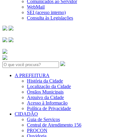
Comunicados ao Servidor
WebMail
SEI (acesso interno)
Consulta às Legislações
Search:
A PREFEITURA
História da Cidade
Localização da Cidade
Órgãos Municipais
Arquivo da Cidade
Acesso à Informação
Política de Privacidade
CIDADÃO
Guia de Serviços
Central de Atendimento 156
PROCON
Ouvidoria