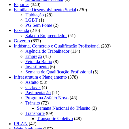
Esportes
(340)
Família e Desenvolvimento Social
(230)
Habitação
(28)
LGBT
(1)
PG Sem Fome
(2)
Fazenda
(216)
Sala do Empreendedor
(51)
Governo
(697)
Indústria, Comércio e Qualificação Profissional
(283)
Agência do Trabalhador
(114)
Emprego
(41)
Feira da Barão
(8)
Investimento
(6)
Semana de Qualificação Profissional
(5)
Infraestrutura e Planejamento
(378)
Asfalto
(58)
Ciclovia
(4)
Pavimentação
(21)
Programa Asfalto Novo
(48)
Trânsito
(72)
Semana Nacional do Trânsito
(3)
Transporte
(69)
Transporte Coletivo
(48)
IPLAN
(42)
Meio Ambiente
(197)