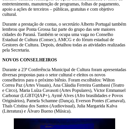
entretenimento, manutenção de programas, folhas de pagamento,
apoio a ações de terceiros – públicas, gratuitas e com objetivo
cultural.
Durante a prestação de contas, o secretário Alberto Portugal também
lembrou que Ponta Grossa faz parte do grupo das sete maiores
cidades do Paraná. Também se ocupa uma vaga no Conselho
Estadual de Cultura (Consec), AMCG e do fórum estadual de
Gestores de Cultura. Depois, detalhou todas as atividades realizadas
pela Secretaria.
NOVOS CONSELHEIROS
Durante a 23ª Conferência Municipal de Cultura foram apresentadas
diversas propostas para o setor cultural e eleitos os novos
conselheiros para o próximo biênio. Foram escolhidos: Wilton
Correa Paz (Artes Visuais), Ana Cláudia Ferreira Gambassi (Teatro
e Circo), Maria Luíza Cavasoti (Artes Populares), Victor Emmanuel
Carbonar (LGBTQIAP+), Aymê Alves (Afro brasilidades e Povos
Originários), Pamela Schamne (Dança), Everson Pontes (Carnaval),
Thaís Cristina dos Santos (Audiovisual), Julia Margarida Kalva
(Literatura) e Álvaro Bueno (Música).