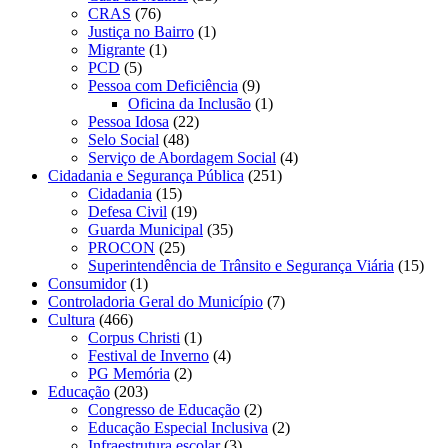
CRAS
(76)
Justiça no Bairro
(1)
Migrante
(1)
PCD
(5)
Pessoa com Deficiência
(9)
Oficina da Inclusão
(1)
Pessoa Idosa
(22)
Selo Social
(48)
Serviço de Abordagem Social
(4)
Cidadania e Segurança Pública
(251)
Cidadania
(15)
Defesa Civil
(19)
Guarda Municipal
(35)
PROCON
(25)
Superintendência de Trânsito e Segurança Viária
(15)
Consumidor
(1)
Controladoria Geral do Município
(7)
Cultura
(466)
Corpus Christi
(1)
Festival de Inverno
(4)
PG Memória
(2)
Educação
(203)
Congresso de Educação
(2)
Educação Especial Inclusiva
(2)
Infraestrutura escolar
(3)