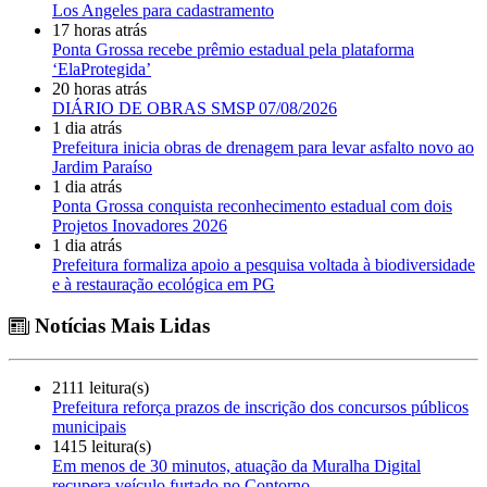
Los Angeles para cadastramento
17 horas atrás
Ponta Grossa recebe prêmio estadual pela plataforma
‘ElaProtegida’
20 horas atrás
DIÁRIO DE OBRAS SMSP 07/08/2026
1 dia atrás
Prefeitura inicia obras de drenagem para levar asfalto novo ao
Jardim Paraíso
1 dia atrás
Ponta Grossa conquista reconhecimento estadual com dois
Projetos Inovadores 2026
1 dia atrás
Prefeitura formaliza apoio a pesquisa voltada à biodiversidade
e à restauração ecológica em PG
Notícias Mais Lidas
2111 leitura(s)
Prefeitura reforça prazos de inscrição dos concursos públicos
municipais
1415 leitura(s)
Em menos de 30 minutos, atuação da Muralha Digital
recupera veículo furtado no Contorno