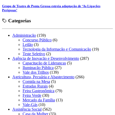
Grupo de Teatro de Ponta Grossa estreia adaptação de ‘As Ligações
Perigosas’
Categorias
Administração
(159)
Concurso Público
(6)
Leilão
(3)
Tecnologia da Informação e Comunicação
(19)
Teste Seletivo
(2)
Agência de Inovação e Desenvolvimento
(287)
Capacitação de Lideranças
(5)
Iluminação Pública
(27)
Vale dos Trilhos
(139)
Agricultura, Pecuária e Abastecimento
(266)
Comida na Mesa
(5)
Estradas Rurais
(4)
Feira Gastronômica
(79)
Feira Verde
(30)
Mercado da Família
(13)
Vale-Gás
(10)
Assistência Social
(562)
Casa da Mulher
(33)