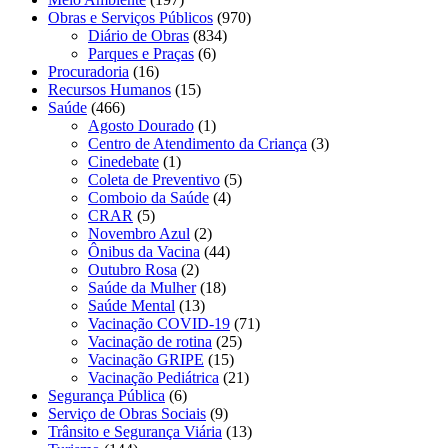
Obras e Serviços Públicos
(970)
Diário de Obras
(834)
Parques e Praças
(6)
Procuradoria
(16)
Recursos Humanos
(15)
Saúde
(466)
Agosto Dourado
(1)
Centro de Atendimento da Criança
(3)
Cinedebate
(1)
Coleta de Preventivo
(5)
Comboio da Saúde
(4)
CRAR
(5)
Novembro Azul
(2)
Ônibus da Vacina
(44)
Outubro Rosa
(2)
Saúde da Mulher
(18)
Saúde Mental
(13)
Vacinação COVID-19
(71)
Vacinação de rotina
(25)
Vacinação GRIPE
(15)
Vacinação Pediátrica
(21)
Segurança Pública
(6)
Serviço de Obras Sociais
(9)
Trânsito e Segurança Viária
(13)