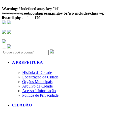
Warning
: Undefined array key "id" in
/www/wwwroot/pontagrossa.pr.gov.br/wp-includes/class-wp-
list-util.php
on line
170
Search:
A PREFEITURA
História da Cidade
Localização da Cidade
Órgãos Municipais
Arquivo da Cidade
Acesso à Informação
Política de Privacidade
CIDADÃO