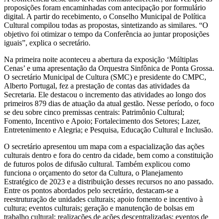
proposições foram encaminhadas com antecipação por formulário
digital. A partir do recebimento, o Conselho Municipal de Política
Cultural compilou todas as propostas, sintetizando as similares. “O
objetivo foi otimizar o tempo da Conferência ao juntar proposições
iguais”, explica o secretário.
Na primeira noite aconteceu a abertura da exposição ‘Múltiplas
Cenas’ e uma apresentação da Orquestra Sinfônica de Ponta Grossa.
O secretário Municipal de Cultura (SMC) e presidente do CMPC,
Alberto Portugal, fez a prestação de contas das atividades da
Secretaria. Ele destacou o incremento das atividades ao longo dos
primeiros 879 dias de atuação da atual gestão. Nesse período, o foco
se deu sobre cinco premissas centrais: Patrimônio Cultural;
Fomento, Incentivo e Apoio; Fortalecimento dos Setores; Lazer,
Entretenimento e Alegria; e Pesquisa, Educação Cultural e Inclusão.
O secretário apresentou um mapa com a espacialização das ações
culturais dentro e fora do centro da cidade, bem como a constituição
de futuros polos de difusão cultural. Também explicou como
funciona o orçamento do setor da Cultura, o Planejamento
Estratégico de 2023 e a distribuição desses recursos no ano passado.
Entre os pontos abordados pelo secretário, destacam-se a
reestruturação de unidades culturais; apoio fomento e incentivo à
cultura; eventos culturais; geração e manutenção de bolsas em
trabalho cultural; realizações de ações descentralizadas; eventos de