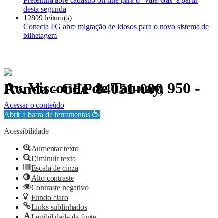
Prefeitura abre cadastro on-line para o ‘Vale-Gás’ a partir
desta segunda
12809 leitura(s)
Conecta PG abre migração de idosos para o novo sistema de
bilhetagem
Av. Visconde de Taunay, 950 - Ronda - CEP 84051-000
Política de Privacidade.
Acessar o conteúdo
Abrir a barra de ferramentas
Acessibilidade
Aumentar texto
Diminuir texto
Escala de cinza
Alto contraste
Contraste negativo
Fundo claro
Links sublinhados
Legibilidade da fonte