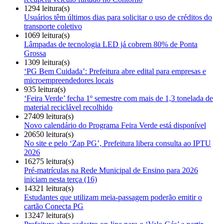
1294 leitura(s)
Usuários têm últimos dias para solicitar o uso de créditos do
transporte coletivo
1069 leitura(s)
Lâmpadas de tecnologia LED já cobrem 80% de Ponta
Grossa
1309 leitura(s)
‘PG Bem Cuidada’: Prefeitura abre edital para empresas e
microempreendedores locais
935 leitura(s)
‘Feira Verde’ fecha 1º semestre com mais de 1,3 tonelada de
material reciclável recolhido
27409 leitura(s)
Novo calendário do Programa Feira Verde está disponível
20650 leitura(s)
No site e pelo ‘Zap PG’, Prefeitura libera consulta ao IPTU
2026
16275 leitura(s)
Pré-matrículas na Rede Municipal de Ensino para 2026
iniciam nesta terça (16)
14321 leitura(s)
Estudantes que utilizam meia-passagem poderão emitir o
cartão Conecta PG
13247 leitura(s)