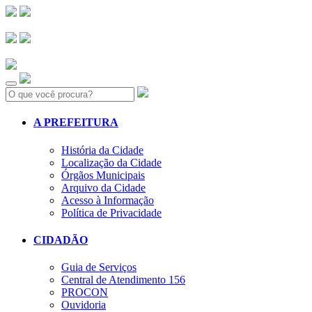
Search:
A PREFEITURA
História da Cidade
Localização da Cidade
Órgãos Municipais
Arquivo da Cidade
Acesso à Informação
Política de Privacidade
CIDADÃO
Guia de Serviços
Central de Atendimento 156
PROCON
Ouvidoria