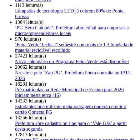
1113 leitura(s)
Lâmpadas de tecnologia LED já cobrem 80% de Ponta
Grossa
1364 leitura(s)
‘PG Bem Cuidada’: Prefeitura abre edital para empresas e
microempreendedores locais
970 leitura(s)
‘Feira Verde’ fecha 1º semestre com mais de 1,3 tonelada de
material reciclável recolhido
27421 leitura(s)
Novo calendário do Programa Feira Verde está disponível
20662 leitura(s)
No site e pelo ‘Zap PG’, Prefeitura libera consulta ao IPTU
2026
16281 leitura(s)
Pré-matrículas na Rede Municipal de Ensino para 2026
iniciam nesta terça (16)
14333 leitura(s)
Estudantes que utilizam meia-passagem poderão emitir o
cartão Conecta PG
13256 leitura(s)
Prefeitura abre cadastro on-line para o ‘Vale-Gás’ a partir
desta segunda
12813 leitura(s)