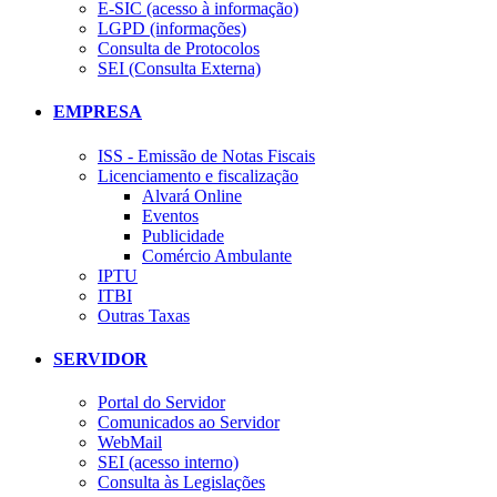
E-SIC (acesso à informação)
LGPD (informações)
Consulta de Protocolos
SEI (Consulta Externa)
EMPRESA
ISS - Emissão de Notas Fiscais
Licenciamento e fiscalização
Alvará Online
Eventos
Publicidade
Comércio Ambulante
IPTU
ITBI
Outras Taxas
SERVIDOR
Portal do Servidor
Comunicados ao Servidor
WebMail
SEI (acesso interno)
Consulta às Legislações