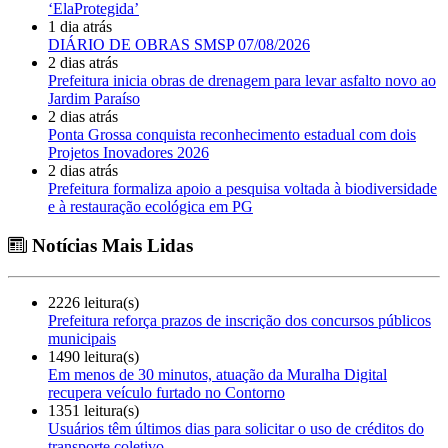
‘ElaProtegida’
1 dia atrás
DIÁRIO DE OBRAS SMSP 07/08/2026
2 dias atrás
Prefeitura inicia obras de drenagem para levar asfalto novo ao
Jardim Paraíso
2 dias atrás
Ponta Grossa conquista reconhecimento estadual com dois
Projetos Inovadores 2026
2 dias atrás
Prefeitura formaliza apoio a pesquisa voltada à biodiversidade
e à restauração ecológica em PG
Notícias Mais Lidas
2226 leitura(s)
Prefeitura reforça prazos de inscrição dos concursos públicos
municipais
1490 leitura(s)
Em menos de 30 minutos, atuação da Muralha Digital
recupera veículo furtado no Contorno
1351 leitura(s)
Usuários têm últimos dias para solicitar o uso de créditos do
transporte coletivo