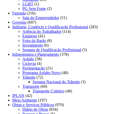
LGBT
(1)
PG Sem Fome
(2)
Fazenda
(216)
Sala do Empreendedor
(51)
Governo
(697)
Indústria, Comércio e Qualificação Profissional
(283)
Agência do Trabalhador
(114)
Emprego
(41)
Feira da Barão
(8)
Investimento
(6)
Semana de Qualificação Profissional
(5)
Infraestrutura e Planejamento
(378)
Asfalto
(58)
Ciclovia
(4)
Pavimentação
(21)
Programa Asfalto Novo
(48)
Trânsito
(72)
Semana Nacional do Trânsito
(3)
Transporte
(69)
Transporte Coletivo
(48)
IPLAN
(42)
Meio Ambiente
(197)
Obras e Serviços Públicos
(970)
Diário de Obras
(834)
Parques e Praças
(6)