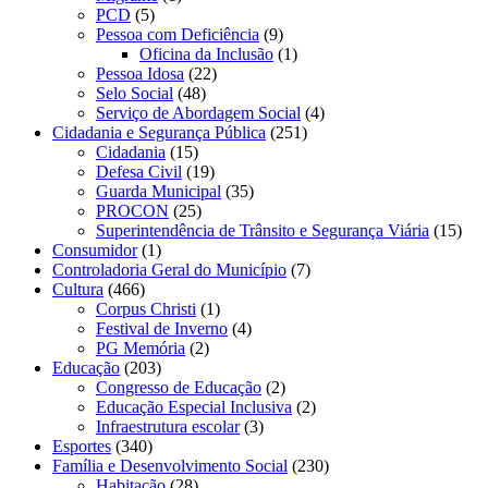
PCD
(5)
Pessoa com Deficiência
(9)
Oficina da Inclusão
(1)
Pessoa Idosa
(22)
Selo Social
(48)
Serviço de Abordagem Social
(4)
Cidadania e Segurança Pública
(251)
Cidadania
(15)
Defesa Civil
(19)
Guarda Municipal
(35)
PROCON
(25)
Superintendência de Trânsito e Segurança Viária
(15)
Consumidor
(1)
Controladoria Geral do Município
(7)
Cultura
(466)
Corpus Christi
(1)
Festival de Inverno
(4)
PG Memória
(2)
Educação
(203)
Congresso de Educação
(2)
Educação Especial Inclusiva
(2)
Infraestrutura escolar
(3)
Esportes
(340)
Família e Desenvolvimento Social
(230)
Habitação
(28)