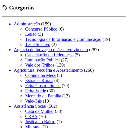
Categorias
Administração
(159)
Concurso Público
(6)
Leilão
(3)
Tecnologia da Informação e Comunicação
(19)
Teste Seletivo
(2)
Agência de Inovação e Desenvolvimento
(287)
Capacitação de Lideranças
(5)
Iluminação Pública
(27)
Vale dos Trilhos
(139)
Agricultura, Pecuária e Abastecimento
(266)
Comida na Mesa
(5)
Estradas Rurais
(4)
Feira Gastronômica
(79)
Feira Verde
(30)
Mercado da Família
(13)
Vale-Gás
(10)
Assistência Social
(562)
Casa da Mulher
(33)
CRAS
(76)
Justiça no Bairro
(1)
Migrante
(1)