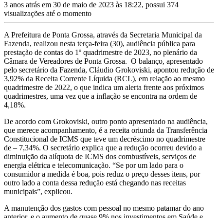
3 anos atrás em 30 de maio de 2023 às 18:22, possui 374
visualizações até o momento
A Prefeitura de Ponta Grossa, através da Secretaria Municipal da
Fazenda, realizou nesta terça-feira (30), audiência pública para
prestação de contas do 1º quadrimestre de 2023, no plenário da
Câmara de Vereadores de Ponta Grossa. O balanço, apresentado
pelo secretário da Fazenda, Cláudio Grokoviski, apontou redução de
3,92% da Receita Corrente Líquida (RCL), em relação ao mesmo
quadrimestre de 2022, o que indica um alerta frente aos próximos
quadrimestres, uma vez que a inflação se encontra na ordem de
4,18%.
De acordo com Grokoviski, outro ponto apresentado na audiência,
que merece acompanhamento, é a receita oriunda da Transferência
Constitucional de ICMS que teve um decréscimo no quadrimestre
de – 7,34%. O secretário explica que a redução ocorreu devido a
diminuição da alíquota de ICMS dos combustíveis, serviços de
energia elétrica e telecomunicação. “Se por um lado para o
consumidor a medida é boa, pois reduz o preço desses itens, por
outro lado a conta dessa redução está chegando nas receitas
municipais”, explicou.
A manutenção dos gastos com pessoal no mesmo patamar do ano
anterior, e o aumento de quase 9% nos investimentos em Saúde e