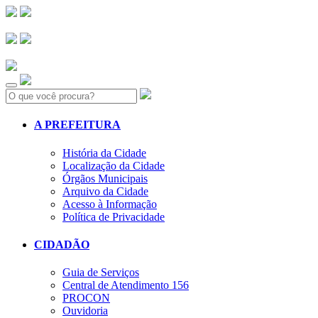
Search:
A PREFEITURA
História da Cidade
Localização da Cidade
Órgãos Municipais
Arquivo da Cidade
Acesso à Informação
Política de Privacidade
CIDADÃO
Guia de Serviços
Central de Atendimento 156
PROCON
Ouvidoria