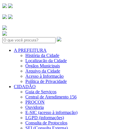
Search:
A PREFEITURA
História da Cidade
Localização da Cidade
Órgãos Municipais
Arquivo da Cidade
Acesso à Informação
Política de Privacidade
CIDADÃO
Guia de Serviços
Central de Atendimento 156
PROCON
Ouvidoria
E-SIC (acesso à informação)
LGPD (informações)
Consulta de Protocolos
SEI (Consulta Externa)