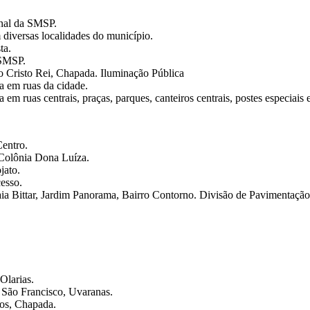
onal da SMSP.
 diversas localidades do município.
ta.
 SMSP.
o Cristo Rei, Chapada. Iluminação Pública
a em ruas da cidade.
m ruas centrais, praças, parques, canteiros centrais, postes especiais e
Centro.
 Colônia Dona Luíza.
jato.
esso.
aia Bittar, Jardim Panorama, Bairro Contorno. Divisão de Pavimentação
Olarias.
 São Francisco, Uvaranas.
os, Chapada.