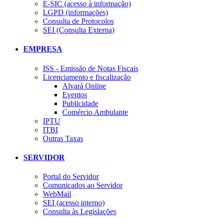
E-SIC (acesso à informação)
LGPD (informações)
Consulta de Protocolos
SEI (Consulta Externa)
EMPRESA
ISS - Emissão de Notas Fiscais
Licenciamento e fiscalização
Alvará Online
Eventos
Publicidade
Comércio Ambulante
IPTU
ITBI
Outras Taxas
SERVIDOR
Portal do Servidor
Comunicados ao Servidor
WebMail
SEI (acesso interno)
Consulta às Legislações