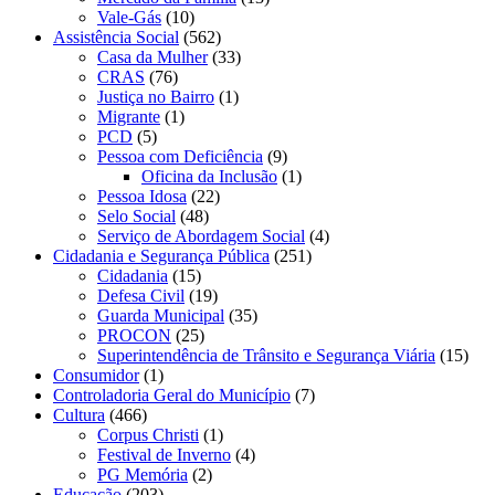
Vale-Gás
(10)
Assistência Social
(562)
Casa da Mulher
(33)
CRAS
(76)
Justiça no Bairro
(1)
Migrante
(1)
PCD
(5)
Pessoa com Deficiência
(9)
Oficina da Inclusão
(1)
Pessoa Idosa
(22)
Selo Social
(48)
Serviço de Abordagem Social
(4)
Cidadania e Segurança Pública
(251)
Cidadania
(15)
Defesa Civil
(19)
Guarda Municipal
(35)
PROCON
(25)
Superintendência de Trânsito e Segurança Viária
(15)
Consumidor
(1)
Controladoria Geral do Município
(7)
Cultura
(466)
Corpus Christi
(1)
Festival de Inverno
(4)
PG Memória
(2)
Educação
(203)