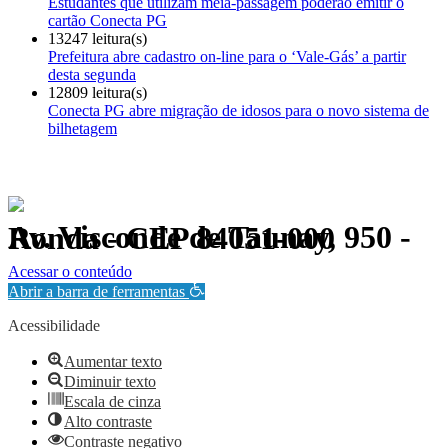
Estudantes que utilizam meia-passagem poderão emitir o
cartão Conecta PG
13247 leitura(s)
Prefeitura abre cadastro on-line para o ‘Vale-Gás’ a partir
desta segunda
12809 leitura(s)
Conecta PG abre migração de idosos para o novo sistema de
bilhetagem
Av. Visconde de Taunay, 950 - Ronda - CEP 84051-000
Política de Privacidade.
Acessar o conteúdo
Abrir a barra de ferramentas
Acessibilidade
Aumentar texto
Diminuir texto
Escala de cinza
Alto contraste
Contraste negativo