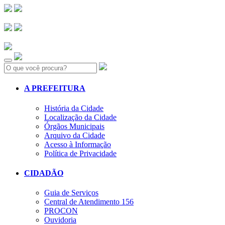
Search:
A PREFEITURA
História da Cidade
Localização da Cidade
Órgãos Municipais
Arquivo da Cidade
Acesso à Informação
Política de Privacidade
CIDADÃO
Guia de Serviços
Central de Atendimento 156
PROCON
Ouvidoria