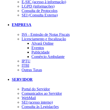
E-SIC (acesso à informação)
LGPD (informações)
Consulta de Protocolos
SEI (Consulta Externa)
EMPRESA
ISS - Emissão de Notas Fiscais
Licenciamento e fiscalização
Alvará Online
Eventos
Publicidade
Comércio Ambulante
IPTU
ITBI
Outras Taxas
SERVIDOR
Portal do Servidor
Comunicados ao Servidor
WebMail
SEI (acesso interno)
Consulta às Legislações