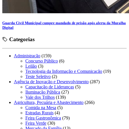
Guarda Civil Municipal cumpre mandado de prisão após alerta da Muralha
Digital
Categorias
Administração
(159)
Concurso Público
(6)
Leilão
(3)
Tecnologia da Informação e Comunicação
(19)
Teste Seletivo
(2)
Agência de Inovação e Desenvolvimento
(287)
Capacitação de Lideranças
(5)
Iluminação Pública
(27)
Vale dos Trilhos
(139)
Agricultura, Pecuária e Abastecimento
(266)
Comida na Mesa
(5)
Estradas Rurais
(4)
Feira Gastronômica
(79)
Feira Verde
(30)
Mercado da Família
(13)