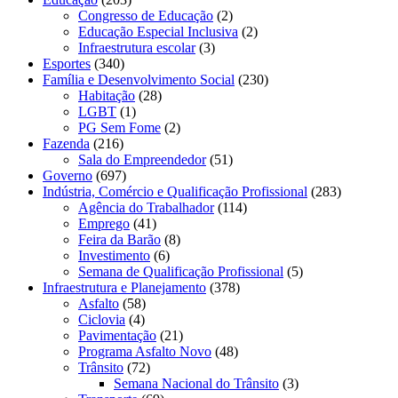
Congresso de Educação
(2)
Educação Especial Inclusiva
(2)
Infraestrutura escolar
(3)
Esportes
(340)
Família e Desenvolvimento Social
(230)
Habitação
(28)
LGBT
(1)
PG Sem Fome
(2)
Fazenda
(216)
Sala do Empreendedor
(51)
Governo
(697)
Indústria, Comércio e Qualificação Profissional
(283)
Agência do Trabalhador
(114)
Emprego
(41)
Feira da Barão
(8)
Investimento
(6)
Semana de Qualificação Profissional
(5)
Infraestrutura e Planejamento
(378)
Asfalto
(58)
Ciclovia
(4)
Pavimentação
(21)
Programa Asfalto Novo
(48)
Trânsito
(72)
Semana Nacional do Trânsito
(3)