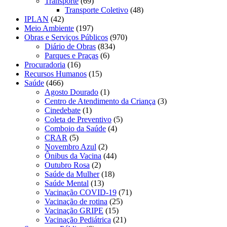
Transporte
(69)
Transporte Coletivo
(48)
IPLAN
(42)
Meio Ambiente
(197)
Obras e Serviços Públicos
(970)
Diário de Obras
(834)
Parques e Praças
(6)
Procuradoria
(16)
Recursos Humanos
(15)
Saúde
(466)
Agosto Dourado
(1)
Centro de Atendimento da Criança
(3)
Cinedebate
(1)
Coleta de Preventivo
(5)
Comboio da Saúde
(4)
CRAR
(5)
Novembro Azul
(2)
Ônibus da Vacina
(44)
Outubro Rosa
(2)
Saúde da Mulher
(18)
Saúde Mental
(13)
Vacinação COVID-19
(71)
Vacinação de rotina
(25)
Vacinação GRIPE
(15)
Vacinação Pediátrica
(21)