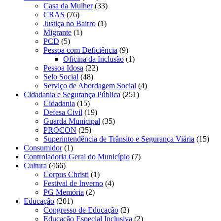
Casa da Mulher
(33)
CRAS
(76)
Justiça no Bairro
(1)
Migrante
(1)
PCD
(5)
Pessoa com Deficiência
(9)
Oficina da Inclusão
(1)
Pessoa Idosa
(22)
Selo Social
(48)
Serviço de Abordagem Social
(4)
Cidadania e Segurança Pública
(251)
Cidadania
(15)
Defesa Civil
(19)
Guarda Municipal
(35)
PROCON
(25)
Superintendência de Trânsito e Segurança Viária
(15)
Consumidor
(1)
Controladoria Geral do Município
(7)
Cultura
(466)
Corpus Christi
(1)
Festival de Inverno
(4)
PG Memória
(2)
Educação
(201)
Congresso de Educação
(2)
Educação Especial Inclusiva
(2)