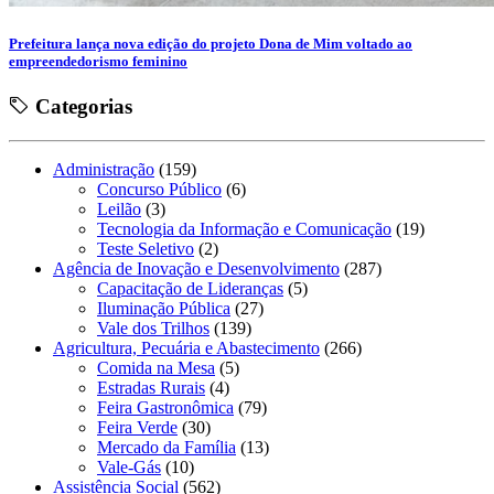
Prefeitura lança nova edição do projeto Dona de Mim voltado ao
empreendedorismo feminino
Categorias
Administração
(159)
Concurso Público
(6)
Leilão
(3)
Tecnologia da Informação e Comunicação
(19)
Teste Seletivo
(2)
Agência de Inovação e Desenvolvimento
(287)
Capacitação de Lideranças
(5)
Iluminação Pública
(27)
Vale dos Trilhos
(139)
Agricultura, Pecuária e Abastecimento
(266)
Comida na Mesa
(5)
Estradas Rurais
(4)
Feira Gastronômica
(79)
Feira Verde
(30)
Mercado da Família
(13)
Vale-Gás
(10)
Assistência Social
(562)