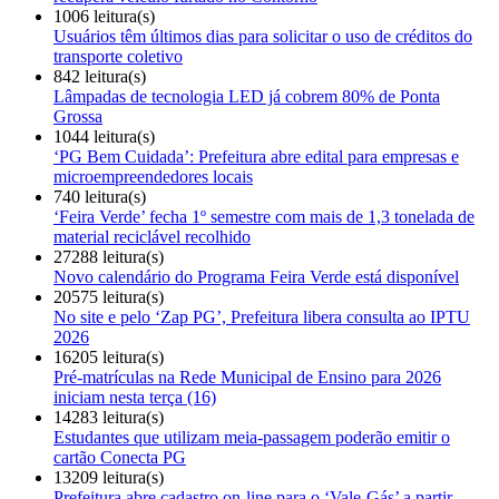
1006 leitura(s)
Usuários têm últimos dias para solicitar o uso de créditos do
transporte coletivo
842 leitura(s)
Lâmpadas de tecnologia LED já cobrem 80% de Ponta
Grossa
1044 leitura(s)
‘PG Bem Cuidada’: Prefeitura abre edital para empresas e
microempreendedores locais
740 leitura(s)
‘Feira Verde’ fecha 1º semestre com mais de 1,3 tonelada de
material reciclável recolhido
27288 leitura(s)
Novo calendário do Programa Feira Verde está disponível
20575 leitura(s)
No site e pelo ‘Zap PG’, Prefeitura libera consulta ao IPTU
2026
16205 leitura(s)
Pré-matrículas na Rede Municipal de Ensino para 2026
iniciam nesta terça (16)
14283 leitura(s)
Estudantes que utilizam meia-passagem poderão emitir o
cartão Conecta PG
13209 leitura(s)
Prefeitura abre cadastro on-line para o ‘Vale-Gás’ a partir