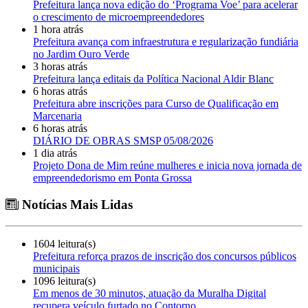
Prefeitura lança nova edição do ‘Programa Voe’ para acelerar
o crescimento de microempreendedores
1 hora atrás
Prefeitura avança com infraestrutura e regularização fundiária
no Jardim Ouro Verde
3 horas atrás
Prefeitura lança editais da Política Nacional Aldir Blanc
6 horas atrás
Prefeitura abre inscrições para Curso de Qualificação em
Marcenaria
6 horas atrás
DIÁRIO DE OBRAS SMSP 05/08/2026
1 dia atrás
Projeto Dona de Mim reúne mulheres e inicia nova jornada de
empreendedorismo em Ponta Grossa
Notícias Mais Lidas
1604 leitura(s)
Prefeitura reforça prazos de inscrição dos concursos públicos
municipais
1096 leitura(s)
Em menos de 30 minutos, atuação da Muralha Digital
recupera veículo furtado no Contorno