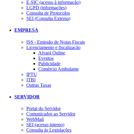
E-SIC (acesso à informação)
LGPD (informações)
Consulta de Protocolos
SEI (Consulta Externa)
EMPRESA
ISS - Emissão de Notas Fiscais
Licenciamento e fiscalização
Alvará Online
Eventos
Publicidade
Comércio Ambulante
IPTU
ITBI
Outras Taxas
SERVIDOR
Portal do Servidor
Comunicados ao Servidor
WebMail
SEI (acesso interno)
Consulta às Legislações