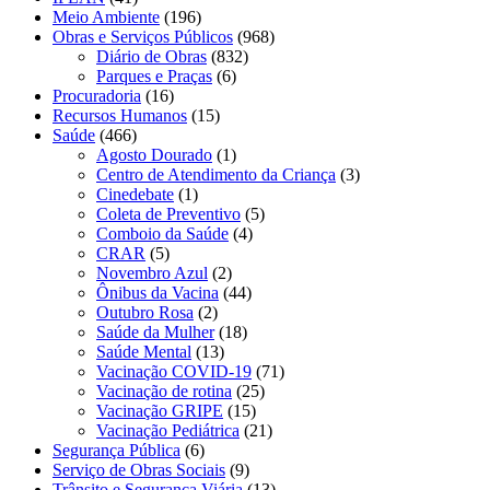
Meio Ambiente
(196)
Obras e Serviços Públicos
(968)
Diário de Obras
(832)
Parques e Praças
(6)
Procuradoria
(16)
Recursos Humanos
(15)
Saúde
(466)
Agosto Dourado
(1)
Centro de Atendimento da Criança
(3)
Cinedebate
(1)
Coleta de Preventivo
(5)
Comboio da Saúde
(4)
CRAR
(5)
Novembro Azul
(2)
Ônibus da Vacina
(44)
Outubro Rosa
(2)
Saúde da Mulher
(18)
Saúde Mental
(13)
Vacinação COVID-19
(71)
Vacinação de rotina
(25)
Vacinação GRIPE
(15)
Vacinação Pediátrica
(21)
Segurança Pública
(6)
Serviço de Obras Sociais
(9)
Trânsito e Segurança Viária
(13)