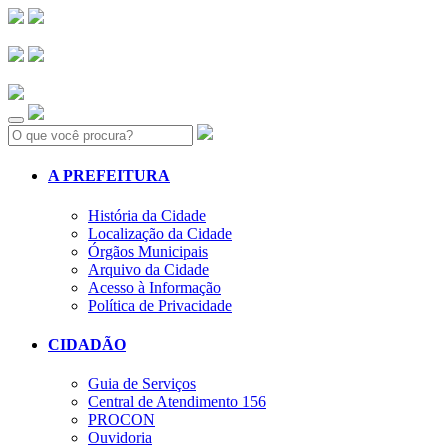
Search:
A PREFEITURA
História da Cidade
Localização da Cidade
Órgãos Municipais
Arquivo da Cidade
Acesso à Informação
Política de Privacidade
CIDADÃO
Guia de Serviços
Central de Atendimento 156
PROCON
Ouvidoria