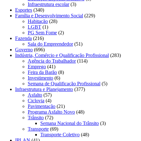
Infraestrutura escolar
(3)
Esportes
(340)
Família e Desenvolvimento Social
(229)
Habitação
(28)
LGBT
(1)
PG Sem Fome
(2)
Fazenda
(216)
Sala do Empreendedor
(51)
Governo
(696)
Indústria, Comércio e Qualificação Profissional
(283)
Agência do Trabalhador
(114)
Emprego
(41)
Feira da Barão
(8)
Investimento
(6)
Semana de Qualificação Profissional
(5)
Infraestrutura e Planejamento
(377)
Asfalto
(57)
Ciclovia
(4)
Pavimentação
(21)
Programa Asfalto Novo
(48)
Trânsito
(72)
Semana Nacional do Trânsito
(3)
Transporte
(69)
Transporte Coletivo
(48)
IPLAN
(41)