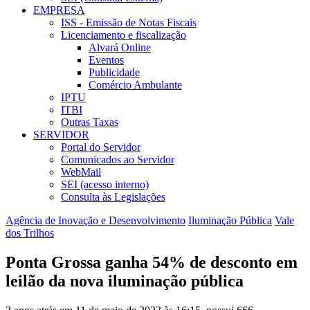
EMPRESA
ISS - Emissão de Notas Fiscais
Licenciamento e fiscalização
Alvará Online
Eventos
Publicidade
Comércio Ambulante
IPTU
ITBI
Outras Taxas
SERVIDOR
Portal do Servidor
Comunicados ao Servidor
WebMail
SEI (acesso interno)
Consulta às Legislações
Agência de Inovação e Desenvolvimento
Iluminação Pública
Vale
dos Trilhos
Ponta Grossa ganha 54% de desconto em
leilão da nova iluminação pública