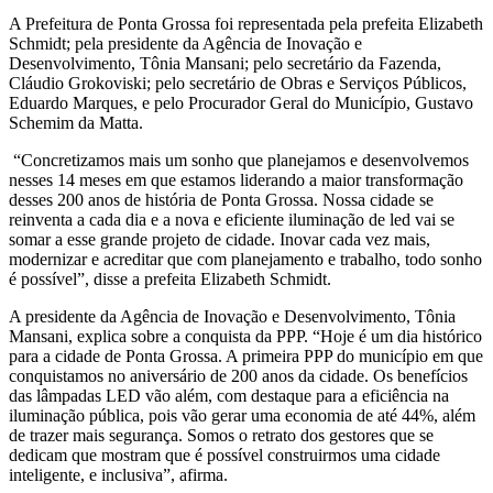
A Prefeitura de Ponta Grossa foi representada pela prefeita Elizabeth
Schmidt; pela presidente da Agência de Inovação e
Desenvolvimento, Tônia Mansani; pelo secretário da Fazenda,
Cláudio Grokoviski; pelo secretário de Obras e Serviços Públicos,
Eduardo Marques, e pelo Procurador Geral do Município, Gustavo
Schemim da Matta.
“Concretizamos mais um sonho que planejamos e desenvolvemos
nesses 14 meses em que estamos liderando a maior transformação
desses 200 anos de história de Ponta Grossa. Nossa cidade se
reinventa a cada dia e a nova e eficiente iluminação de led vai se
somar a esse grande projeto de cidade. Inovar cada vez mais,
modernizar e acreditar que com planejamento e trabalho, todo sonho
é possível”, disse a prefeita Elizabeth Schmidt.
A presidente da Agência de Inovação e Desenvolvimento, Tônia
Mansani, explica sobre a conquista da PPP. “Hoje é um dia histórico
para a cidade de Ponta Grossa. A primeira PPP do município em que
conquistamos no aniversário de 200 anos da cidade. Os benefícios
das lâmpadas LED vão além, com destaque para a eficiência na
iluminação pública, pois vão gerar uma economia de até 44%, além
de trazer mais segurança. Somos o retrato dos gestores que se
dedicam que mostram que é possível construirmos uma cidade
inteligente, e inclusiva”, afirma.