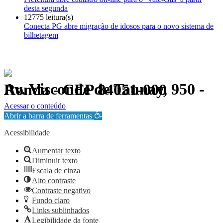
desta segunda
12775 leitura(s)
Conecta PG abre migração de idosos para o novo sistema de
bilhetagem
Av. Visconde de Taunay, 950 - Ronda - CEP 84051-000
Política de Privacidade.
Acessar o conteúdo
Abrir a barra de ferramentas
Acessibilidade
Aumentar texto
Diminuir texto
Escala de cinza
Alto contraste
Contraste negativo
Fundo claro
Links sublinhados
Legibilidade da fonte