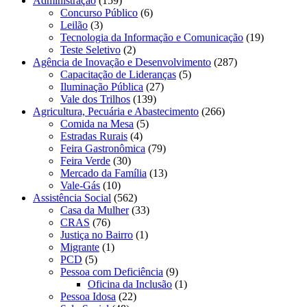
Administração
(159)
Concurso Público
(6)
Leilão
(3)
Tecnologia da Informação e Comunicação
(19)
Teste Seletivo
(2)
Agência de Inovação e Desenvolvimento
(287)
Capacitação de Lideranças
(5)
Iluminação Pública
(27)
Vale dos Trilhos
(139)
Agricultura, Pecuária e Abastecimento
(266)
Comida na Mesa
(5)
Estradas Rurais
(4)
Feira Gastronômica
(79)
Feira Verde
(30)
Mercado da Família
(13)
Vale-Gás
(10)
Assistência Social
(562)
Casa da Mulher
(33)
CRAS
(76)
Justiça no Bairro
(1)
Migrante
(1)
PCD
(5)
Pessoa com Deficiência
(9)
Oficina da Inclusão
(1)
Pessoa Idosa
(22)