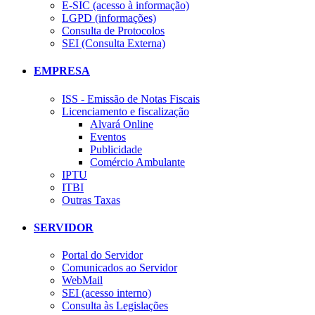
E-SIC (acesso à informação)
LGPD (informações)
Consulta de Protocolos
SEI (Consulta Externa)
EMPRESA
ISS - Emissão de Notas Fiscais
Licenciamento e fiscalização
Alvará Online
Eventos
Publicidade
Comércio Ambulante
IPTU
ITBI
Outras Taxas
SERVIDOR
Portal do Servidor
Comunicados ao Servidor
WebMail
SEI (acesso interno)
Consulta às Legislações