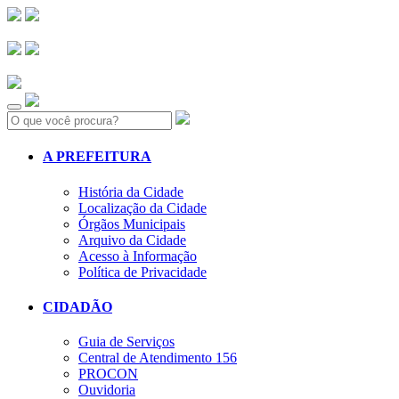
Search:
A PREFEITURA
História da Cidade
Localização da Cidade
Órgãos Municipais
Arquivo da Cidade
Acesso à Informação
Política de Privacidade
CIDADÃO
Guia de Serviços
Central de Atendimento 156
PROCON
Ouvidoria