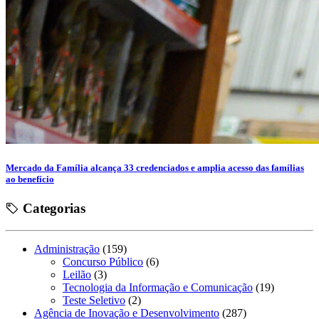
Mercado da Família alcança 33 credenciados e amplia acesso das famílias
ao benefício
Categorias
Administração
(159)
Concurso Público
(6)
Leilão
(3)
Tecnologia da Informação e Comunicação
(19)
Teste Seletivo
(2)
Agência de Inovação e Desenvolvimento
(287)