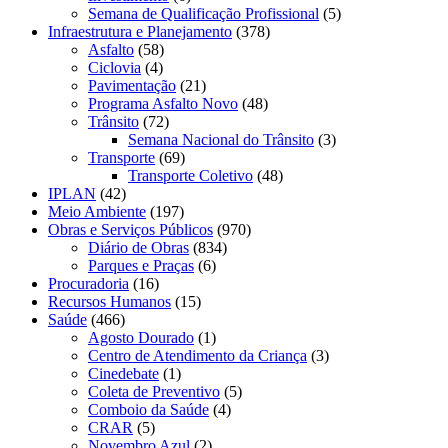
Semana de Qualificação Profissional
(5)
Infraestrutura e Planejamento
(378)
Asfalto
(58)
Ciclovia
(4)
Pavimentação
(21)
Programa Asfalto Novo
(48)
Trânsito
(72)
Semana Nacional do Trânsito
(3)
Transporte
(69)
Transporte Coletivo
(48)
IPLAN
(42)
Meio Ambiente
(197)
Obras e Serviços Públicos
(970)
Diário de Obras
(834)
Parques e Praças
(6)
Procuradoria
(16)
Recursos Humanos
(15)
Saúde
(466)
Agosto Dourado
(1)
Centro de Atendimento da Criança
(3)
Cinedebate
(1)
Coleta de Preventivo
(5)
Comboio da Saúde
(4)
CRAR
(5)
Novembro Azul
(2)