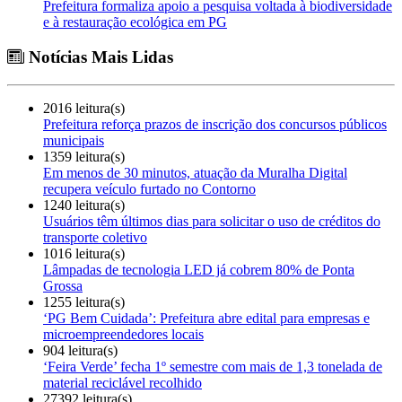
Prefeitura formaliza apoio a pesquisa voltada à biodiversidade
e à restauração ecológica em PG
Notícias Mais Lidas
2016 leitura(s)
Prefeitura reforça prazos de inscrição dos concursos públicos
municipais
1359 leitura(s)
Em menos de 30 minutos, atuação da Muralha Digital
recupera veículo furtado no Contorno
1240 leitura(s)
Usuários têm últimos dias para solicitar o uso de créditos do
transporte coletivo
1016 leitura(s)
Lâmpadas de tecnologia LED já cobrem 80% de Ponta
Grossa
1255 leitura(s)
‘PG Bem Cuidada’: Prefeitura abre edital para empresas e
microempreendedores locais
904 leitura(s)
‘Feira Verde’ fecha 1º semestre com mais de 1,3 tonelada de
material reciclável recolhido
27392 leitura(s)