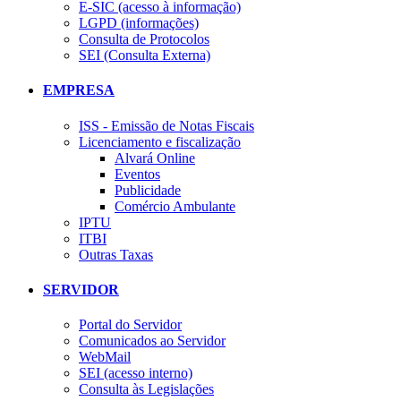
E-SIC (acesso à informação)
LGPD (informações)
Consulta de Protocolos
SEI (Consulta Externa)
EMPRESA
ISS - Emissão de Notas Fiscais
Licenciamento e fiscalização
Alvará Online
Eventos
Publicidade
Comércio Ambulante
IPTU
ITBI
Outras Taxas
SERVIDOR
Portal do Servidor
Comunicados ao Servidor
WebMail
SEI (acesso interno)
Consulta às Legislações