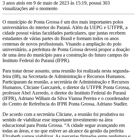
3 anos atrás em 9 de maio de 2023 às 15:19, possui 303
visualizações até o momento
O município de Ponta Grossa é um dos mais importantes polos
universitários do interior do Paraná. Além da UEPG e UTFPR, a
cidade possui várias faculdades particulares, que juntas recebem
estudantes de várias partes do Brasil e formam todos os anos
centenas de novos profissionais. Visando a ampliação do polo
universitário, a prefeitura de Ponta Grossa deverá propor a doação
de uma área do município para a construção do futuro campus do
Instituto Federal do Paraná (IFPR).
Para tratar desse assunto, uma reunião foi realizada nesta segunda-
feira (08), na Secretaria de Administração e Recursos Humanos.
Participaram da reunião, a secretária de Administração e Recursos
Humanos, Cliciane Garczarek, o diretor da UTFPR Ponta Grossa,
professor Abel Azeredo, o diretor do Instituto Federal do Paraná
(IFPR), Adriano William da Silva Vianna Pereira e o coordenador
do Centro de Referência do IFPR Ponta Grossa, Adriano Stadler.
De acordo com a secretária Cliciane, a reunião foi produtiva no
sentido de viabilizar esse importante investimento na área
educacional para Ponta Grossa. “A cidade segue avançando em
todas as áreas, e no que estiver ao alcance da gestão da prefeita
Elizabeth vamos viabilizar. As parcerias firmadas entre prefeitura e