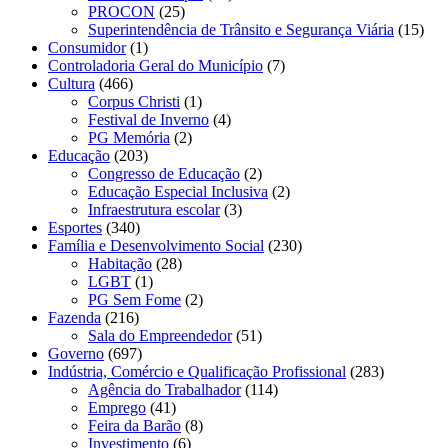
PROCON
(25)
Superintendência de Trânsito e Segurança Viária
(15)
Consumidor
(1)
Controladoria Geral do Município
(7)
Cultura
(466)
Corpus Christi
(1)
Festival de Inverno
(4)
PG Memória
(2)
Educação
(203)
Congresso de Educação
(2)
Educação Especial Inclusiva
(2)
Infraestrutura escolar
(3)
Esportes
(340)
Família e Desenvolvimento Social
(230)
Habitação
(28)
LGBT
(1)
PG Sem Fome
(2)
Fazenda
(216)
Sala do Empreendedor
(51)
Governo
(697)
Indústria, Comércio e Qualificação Profissional
(283)
Agência do Trabalhador
(114)
Emprego
(41)
Feira da Barão
(8)
Investimento
(6)