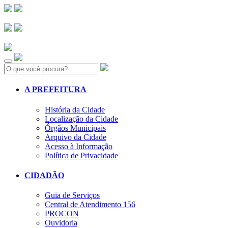
Search:
A PREFEITURA
História da Cidade
Localização da Cidade
Órgãos Municipais
Arquivo da Cidade
Acesso à Informação
Política de Privacidade
CIDADÃO
Guia de Serviços
Central de Atendimento 156
PROCON
Ouvidoria