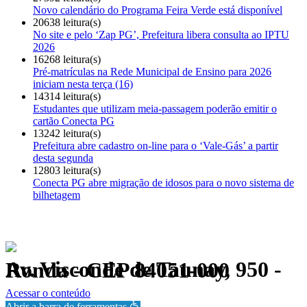
Novo calendário do Programa Feira Verde está disponível
20638 leitura(s)
No site e pelo ‘Zap PG’, Prefeitura libera consulta ao IPTU
2026
16268 leitura(s)
Pré-matrículas na Rede Municipal de Ensino para 2026
iniciam nesta terça (16)
14314 leitura(s)
Estudantes que utilizam meia-passagem poderão emitir o
cartão Conecta PG
13242 leitura(s)
Prefeitura abre cadastro on-line para o ‘Vale-Gás’ a partir
desta segunda
12803 leitura(s)
Conecta PG abre migração de idosos para o novo sistema de
bilhetagem
Av. Visconde de Taunay, 950 - Ronda - CEP 84051-000
Política de Privacidade.
Acessar o conteúdo
Abrir a barra de ferramentas