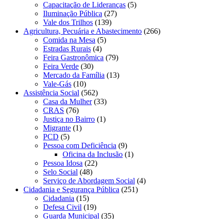
Capacitação de Lideranças
(5)
Iluminação Pública
(27)
Vale dos Trilhos
(139)
Agricultura, Pecuária e Abastecimento
(266)
Comida na Mesa
(5)
Estradas Rurais
(4)
Feira Gastronômica
(79)
Feira Verde
(30)
Mercado da Família
(13)
Vale-Gás
(10)
Assistência Social
(562)
Casa da Mulher
(33)
CRAS
(76)
Justiça no Bairro
(1)
Migrante
(1)
PCD
(5)
Pessoa com Deficiência
(9)
Oficina da Inclusão
(1)
Pessoa Idosa
(22)
Selo Social
(48)
Serviço de Abordagem Social
(4)
Cidadania e Segurança Pública
(251)
Cidadania
(15)
Defesa Civil
(19)
Guarda Municipal
(35)