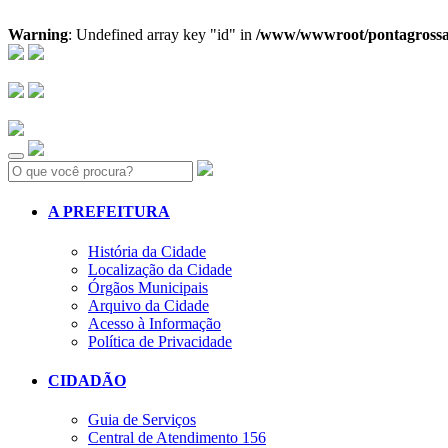
Warning
: Undefined array key "id" in
/www/wwwroot/pontagrossa.pr
Search:
A PREFEITURA
História da Cidade
Localização da Cidade
Órgãos Municipais
Arquivo da Cidade
Acesso à Informação
Política de Privacidade
CIDADÃO
Guia de Serviços
Central de Atendimento 156