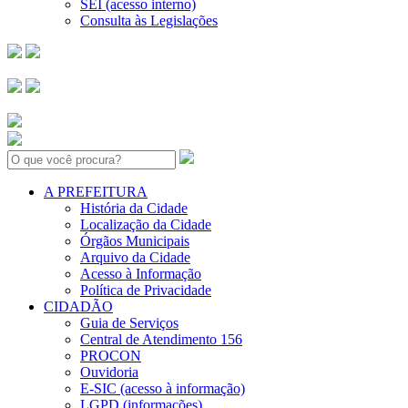
SEI (acesso interno)
Consulta às Legislações
Search:
A PREFEITURA
História da Cidade
Localização da Cidade
Órgãos Municipais
Arquivo da Cidade
Acesso à Informação
Política de Privacidade
CIDADÃO
Guia de Serviços
Central de Atendimento 156
PROCON
Ouvidoria
E-SIC (acesso à informação)
LGPD (informações)