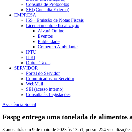
Consulta de Protocolos
SEI (Consulta Externa)
EMPRESA
ISS - Emissão de Notas Fiscais
Licenciamento e fiscalização
Alvará Online
Eventos
Publicidade
Comércio Ambulante
IPTU
ITBI
Outras Taxas
SERVIDOR
Portal do Servidor
Comunicados ao Servidor
WebMail
SEI (acesso interno)
Consulta às Legislações
Assistência Social
Faspg entrega uma tonelada de alimentos 
3 anos atrás em 9 de maio de 2023 às 13:51, possui 254 visualizaçõe