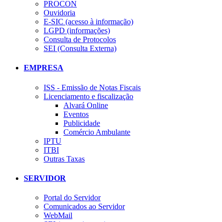
PROCON
Ouvidoria
E-SIC (acesso à informação)
LGPD (informações)
Consulta de Protocolos
SEI (Consulta Externa)
EMPRESA
ISS - Emissão de Notas Fiscais
Licenciamento e fiscalização
Alvará Online
Eventos
Publicidade
Comércio Ambulante
IPTU
ITBI
Outras Taxas
SERVIDOR
Portal do Servidor
Comunicados ao Servidor
WebMail