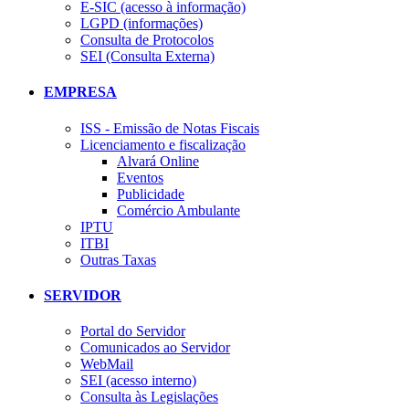
E-SIC (acesso à informação)
LGPD (informações)
Consulta de Protocolos
SEI (Consulta Externa)
EMPRESA
ISS - Emissão de Notas Fiscais
Licenciamento e fiscalização
Alvará Online
Eventos
Publicidade
Comércio Ambulante
IPTU
ITBI
Outras Taxas
SERVIDOR
Portal do Servidor
Comunicados ao Servidor
WebMail
SEI (acesso interno)
Consulta às Legislações