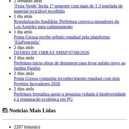
2 semanas atrás
‘Feira Verde’ fecha 1º semestre com mais de 1,3 tonelada de
material reciclável recolhido
1 dia atrás
Regularização fundiária: Prefeitura convoca moradores do
Los Angeles para cadastramento
1 dia atrás
Ponta Grossa recebe prêmio estadual pela plataforma
‘ElaProtegida’
2 dias atrás
DIÁRIO DE OBRAS SMSP 07/08/2026
2 dias atrás
Prefeitura inicia obras de drenagem para levar asfalto novo ao
Jardim Paraíso
2 dias atrás
Ponta Grossa conquista reconhecimento estadual com dois
Projetos Inovadores 2026
2 dias atrás
Prefeitura formaliza apoio a pesquisa voltada à biodiversidade
e à restauração ecológica em PG
Notícias Mais Lidas
2287 leitura(s)