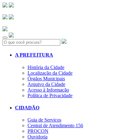
Search:
A PREFEITURA
História da Cidade
Localização da Cidade
Órgãos Municipais
Arquivo da Cidade
Acesso à Informação
Política de Privacidade
CIDADÃO
Guia de Serviços
Central de Atendimento 156
PROCON
Ouvidoria