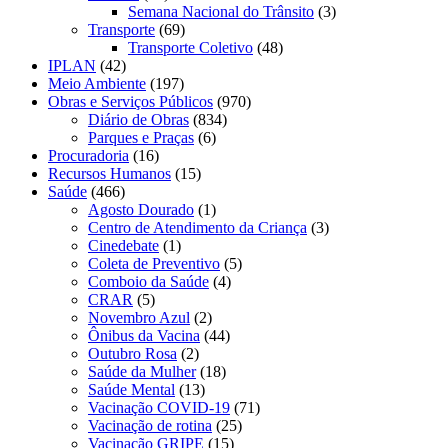
Semana Nacional do Trânsito
(3)
Transporte
(69)
Transporte Coletivo
(48)
IPLAN
(42)
Meio Ambiente
(197)
Obras e Serviços Públicos
(970)
Diário de Obras
(834)
Parques e Praças
(6)
Procuradoria
(16)
Recursos Humanos
(15)
Saúde
(466)
Agosto Dourado
(1)
Centro de Atendimento da Criança
(3)
Cinedebate
(1)
Coleta de Preventivo
(5)
Comboio da Saúde
(4)
CRAR
(5)
Novembro Azul
(2)
Ônibus da Vacina
(44)
Outubro Rosa
(2)
Saúde da Mulher
(18)
Saúde Mental
(13)
Vacinação COVID-19
(71)
Vacinação de rotina
(25)
Vacinação GRIPE
(15)