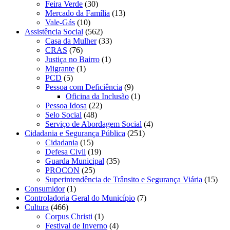
Feira Verde
(30)
Mercado da Família
(13)
Vale-Gás
(10)
Assistência Social
(562)
Casa da Mulher
(33)
CRAS
(76)
Justiça no Bairro
(1)
Migrante
(1)
PCD
(5)
Pessoa com Deficiência
(9)
Oficina da Inclusão
(1)
Pessoa Idosa
(22)
Selo Social
(48)
Serviço de Abordagem Social
(4)
Cidadania e Segurança Pública
(251)
Cidadania
(15)
Defesa Civil
(19)
Guarda Municipal
(35)
PROCON
(25)
Superintendência de Trânsito e Segurança Viária
(15)
Consumidor
(1)
Controladoria Geral do Município
(7)
Cultura
(466)
Corpus Christi
(1)
Festival de Inverno
(4)