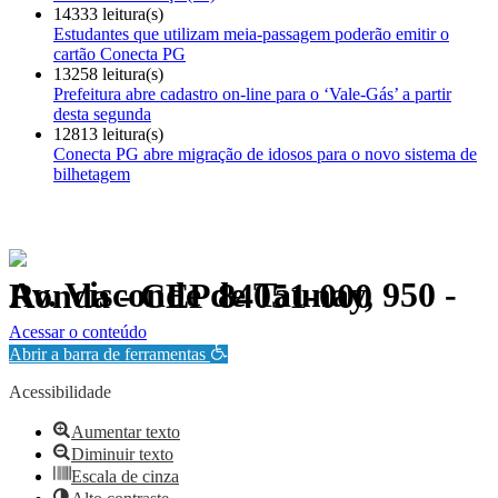
14333 leitura(s)
Estudantes que utilizam meia-passagem poderão emitir o
cartão Conecta PG
13258 leitura(s)
Prefeitura abre cadastro on-line para o ‘Vale-Gás’ a partir
desta segunda
12813 leitura(s)
Conecta PG abre migração de idosos para o novo sistema de
bilhetagem
Av. Visconde de Taunay, 950 - Ronda - CEP 84051-000
Política de Privacidade.
Acessar o conteúdo
Abrir a barra de ferramentas
Acessibilidade
Aumentar texto
Diminuir texto
Escala de cinza