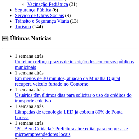
Vacinação Pediátrica
(21)
Segurança Pública
(6)
Serviço de Obras Sociais
(9)
Trânsito e Segurança Viária
(13)
Turismo
(144)
Últimas Notícias
1 semana atrás
Prefeitura reforça prazos de inscrição dos concursos públicos
municipais
1 semana atrás
Em menos de 30 minutos, atuação da Muralha Digital
recupera veículo furtado no Contorno
1 semana atrás
Usuários têm últimos dias para solicitar o uso de créditos do
transporte coletivo
1 semana atrás
Lâmpadas de tecnologia LED já cobrem 80% de Ponta
Grossa
1 semana atrás
‘PG Bem Cuidada’: Prefeitura abre edital para empresas e
microempreendedores locais