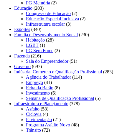
PG Memória
(2)
Educação
(203)
Congresso de Educação
(2)
Educação Especial Inclusiva
(2)
Infraestrutura escolar
(3)
Esportes
(340)
Família e Desenvolvimento Social
(230)
Habitação
(28)
LGBT
(1)
PG Sem Fome
(2)
Fazenda
(216)
Sala do Empreendedor
(51)
Governo
(697)
Indústria, Comércio e Qualificação Profissional
(283)
Agência do Trabalhador
(114)
Emprego
(41)
Feira da Barão
(8)
Investimento
(6)
Semana de Qualificação Profissional
(5)
Infraestrutura e Planejamento
(378)
Asfalto
(58)
Ciclovia
(4)
Pavimentação
(21)
Programa Asfalto Novo
(48)
Trânsito
(72)