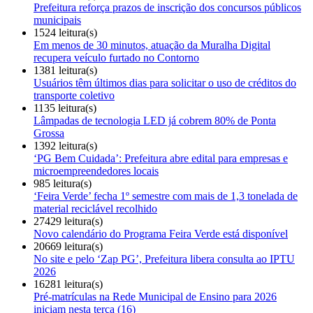
Prefeitura reforça prazos de inscrição dos concursos públicos
municipais
1524 leitura(s)
Em menos de 30 minutos, atuação da Muralha Digital
recupera veículo furtado no Contorno
1381 leitura(s)
Usuários têm últimos dias para solicitar o uso de créditos do
transporte coletivo
1135 leitura(s)
Lâmpadas de tecnologia LED já cobrem 80% de Ponta
Grossa
1392 leitura(s)
‘PG Bem Cuidada’: Prefeitura abre edital para empresas e
microempreendedores locais
985 leitura(s)
‘Feira Verde’ fecha 1º semestre com mais de 1,3 tonelada de
material reciclável recolhido
27429 leitura(s)
Novo calendário do Programa Feira Verde está disponível
20669 leitura(s)
No site e pelo ‘Zap PG’, Prefeitura libera consulta ao IPTU
2026
16281 leitura(s)
Pré-matrículas na Rede Municipal de Ensino para 2026
iniciam nesta terça (16)