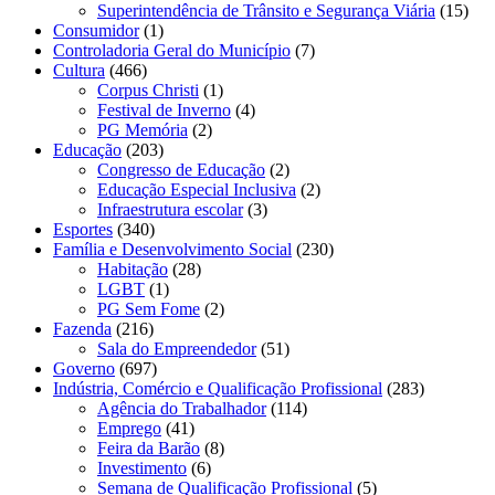
Superintendência de Trânsito e Segurança Viária
(15)
Consumidor
(1)
Controladoria Geral do Município
(7)
Cultura
(466)
Corpus Christi
(1)
Festival de Inverno
(4)
PG Memória
(2)
Educação
(203)
Congresso de Educação
(2)
Educação Especial Inclusiva
(2)
Infraestrutura escolar
(3)
Esportes
(340)
Família e Desenvolvimento Social
(230)
Habitação
(28)
LGBT
(1)
PG Sem Fome
(2)
Fazenda
(216)
Sala do Empreendedor
(51)
Governo
(697)
Indústria, Comércio e Qualificação Profissional
(283)
Agência do Trabalhador
(114)
Emprego
(41)
Feira da Barão
(8)
Investimento
(6)
Semana de Qualificação Profissional
(5)