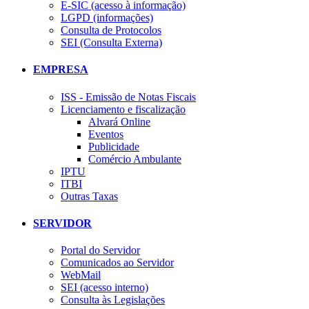
E-SIC (acesso à informação)
LGPD (informações)
Consulta de Protocolos
SEI (Consulta Externa)
EMPRESA
ISS - Emissão de Notas Fiscais
Licenciamento e fiscalização
Alvará Online
Eventos
Publicidade
Comércio Ambulante
IPTU
ITBI
Outras Taxas
SERVIDOR
Portal do Servidor
Comunicados ao Servidor
WebMail
SEI (acesso interno)
Consulta às Legislações