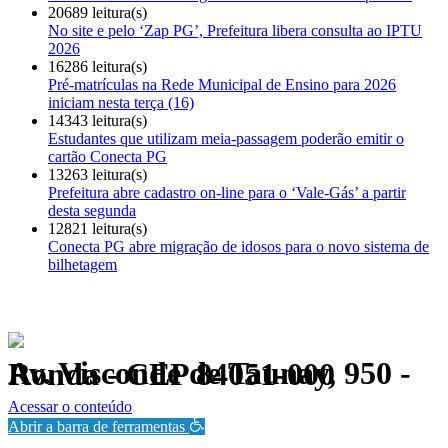
20689 leitura(s)
No site e pelo ‘Zap PG’, Prefeitura libera consulta ao IPTU
2026
16286 leitura(s)
Pré-matrículas na Rede Municipal de Ensino para 2026
iniciam nesta terça (16)
14343 leitura(s)
Estudantes que utilizam meia-passagem poderão emitir o
cartão Conecta PG
13263 leitura(s)
Prefeitura abre cadastro on-line para o ‘Vale-Gás’ a partir
desta segunda
12821 leitura(s)
Conecta PG abre migração de idosos para o novo sistema de
bilhetagem
Av. Visconde de Taunay, 950 - Ronda - CEP 84051-000
Política de Privacidade.
Acessar o conteúdo
Abrir a barra de ferramentas