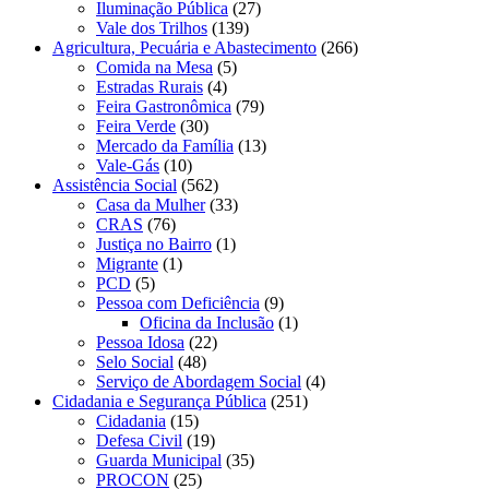
Iluminação Pública
(27)
Vale dos Trilhos
(139)
Agricultura, Pecuária e Abastecimento
(266)
Comida na Mesa
(5)
Estradas Rurais
(4)
Feira Gastronômica
(79)
Feira Verde
(30)
Mercado da Família
(13)
Vale-Gás
(10)
Assistência Social
(562)
Casa da Mulher
(33)
CRAS
(76)
Justiça no Bairro
(1)
Migrante
(1)
PCD
(5)
Pessoa com Deficiência
(9)
Oficina da Inclusão
(1)
Pessoa Idosa
(22)
Selo Social
(48)
Serviço de Abordagem Social
(4)
Cidadania e Segurança Pública
(251)
Cidadania
(15)
Defesa Civil
(19)
Guarda Municipal
(35)
PROCON
(25)