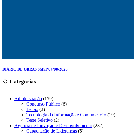
DIÁRIO DE OBRAS SMSP 04/08/2026
Categorias
Administração
(159)
Concurso Público
(6)
Leilão
(3)
Tecnologia da Informação e Comunicação
(19)
Teste Seletivo
(2)
Agência de Inovação e Desenvolvimento
(287)
Capacitação de Lideranças
(5)