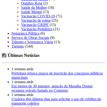
Outubro Rosa
(2)
Saúde da Mulher
(18)
Saúde Mental
(13)
Vacinação COVID-19
(71)
Vacinação de rotina
(25)
Vacinação GRIPE
(15)
Vacinação Pediátrica
(21)
Segurança Pública
(6)
Serviço de Obras Sociais
(9)
Trânsito e Segurança Viária
(13)
Turismo
(144)
Últimas Notícias
1 semana atrás
Prefeitura reforça prazos de inscrição dos concursos públicos
municipais
1 semana atrás
Em menos de 30 minutos, atuação da Muralha Digital
recupera veículo furtado no Contorno
1 semana atrás
Usuários têm últimos dias para solicitar o uso de créditos do
transporte coletivo