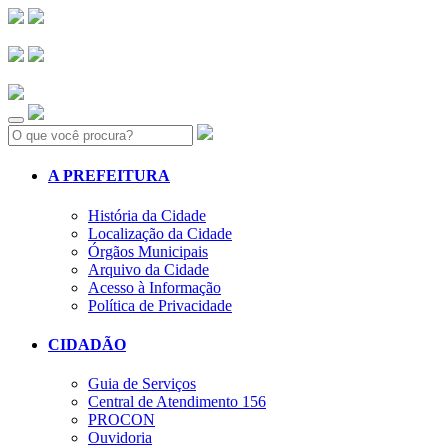
Search:
A PREFEITURA
História da Cidade
Localização da Cidade
Órgãos Municipais
Arquivo da Cidade
Acesso à Informação
Política de Privacidade
CIDADÃO
Guia de Serviços
Central de Atendimento 156
PROCON
Ouvidoria