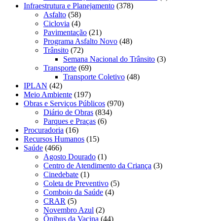
Infraestrutura e Planejamento
(378)
Asfalto
(58)
Ciclovia
(4)
Pavimentação
(21)
Programa Asfalto Novo
(48)
Trânsito
(72)
Semana Nacional do Trânsito
(3)
Transporte
(69)
Transporte Coletivo
(48)
IPLAN
(42)
Meio Ambiente
(197)
Obras e Serviços Públicos
(970)
Diário de Obras
(834)
Parques e Praças
(6)
Procuradoria
(16)
Recursos Humanos
(15)
Saúde
(466)
Agosto Dourado
(1)
Centro de Atendimento da Criança
(3)
Cinedebate
(1)
Coleta de Preventivo
(5)
Comboio da Saúde
(4)
CRAR
(5)
Novembro Azul
(2)
Ônibus da Vacina
(44)