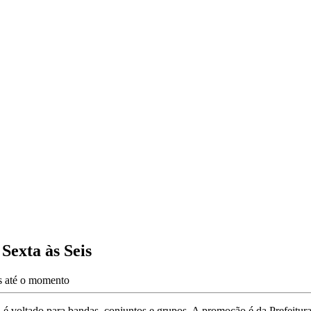
Sexta às Seis
es até o momento
tal é voltado para bandas, conjuntos e grupos. A promoção é da Prefeitu