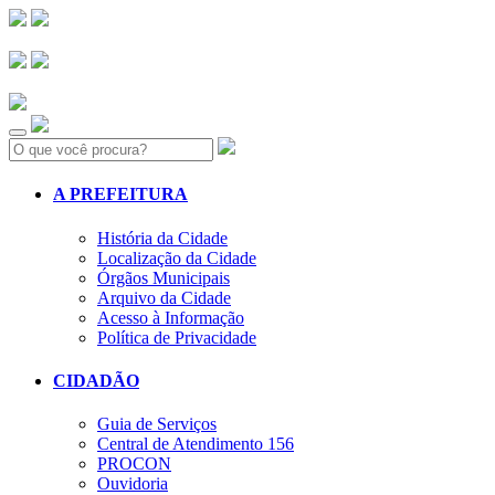
Search:
A PREFEITURA
História da Cidade
Localização da Cidade
Órgãos Municipais
Arquivo da Cidade
Acesso à Informação
Política de Privacidade
CIDADÃO
Guia de Serviços
Central de Atendimento 156
PROCON
Ouvidoria