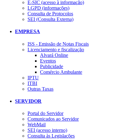
E-SIC (acesso à informação)
LGPD (informações)
Consulta de Protocolos
SEI (Consulta Externa)
EMPRESA
ISS - Emissão de Notas Fiscais
Licenciamento e fiscalização
Alvará Online
Eventos
Publicidade
Comércio Ambulante
IPTU
ITBI
Outras Taxas
SERVIDOR
Portal do Servidor
Comunicados ao Servidor
WebMail
SEI (acesso interno)
Consulta às Legislações