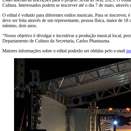
Cultura. Interessados podem se inscrever até o dia 7 de maio, através d
O edital é voltado para diferentes estilos musicais. Para se inscrever
deve ser feita através de um representante, pessoa física, maior de 
mínimo, dois anos.
“Nosso objetivo é divulgar e incentivar a produção musical local, pro
Departamento de Cultura da Secretaria, Carlos Phantasma.
Maiores informações sobre o edital poderão ser obtidas pelo e-mail
po