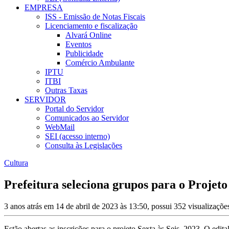
EMPRESA
ISS - Emissão de Notas Fiscais
Licenciamento e fiscalização
Alvará Online
Eventos
Publicidade
Comércio Ambulante
IPTU
ITBI
Outras Taxas
SERVIDOR
Portal do Servidor
Comunicados ao Servidor
WebMail
SEI (acesso interno)
Consulta às Legislações
Cultura
Prefeitura seleciona grupos para o Projeto 
3 anos atrás em 14 de abril de 2023 às 13:50, possui 352 visualizaçõ
Estão abertas as inscrições para o projeto Sexta às Seis, 2023. O edi