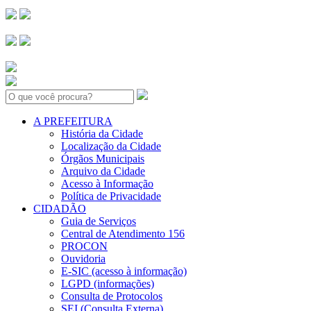
Search:
A PREFEITURA
História da Cidade
Localização da Cidade
Órgãos Municipais
Arquivo da Cidade
Acesso à Informação
Política de Privacidade
CIDADÃO
Guia de Serviços
Central de Atendimento 156
PROCON
Ouvidoria
E-SIC (acesso à informação)
LGPD (informações)
Consulta de Protocolos
SEI (Consulta Externa)