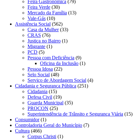
Feira Gastronômica
(79)
Feira Verde
(30)
Mercado da Família
(13)
Vale-Gás
(10)
Assistência Social
(562)
Casa da Mulher
(33)
CRAS
(76)
Justiça no Bairro
(1)
Migrante
(1)
PCD
(5)
Pessoa com Deficiência
(9)
Oficina da Inclusão
(1)
Pessoa Idosa
(22)
Selo Social
(48)
Serviço de Abordagem Social
(4)
Cidadania e Segurança Pública
(251)
Cidadania
(15)
Defesa Civil
(19)
Guarda Municipal
(35)
PROCON
(25)
Superintendência de Trânsito e Segurança Viária
(15)
Consumidor
(1)
Controladoria Geral do Município
(7)
Cultura
(466)
Corpus Christi
(1)