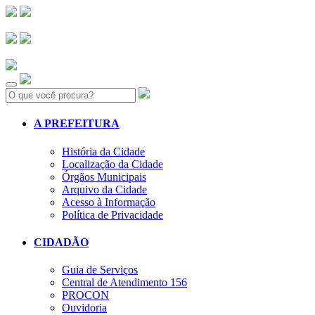
Search:
A PREFEITURA
História da Cidade
Localização da Cidade
Órgãos Municipais
Arquivo da Cidade
Acesso à Informação
Política de Privacidade
CIDADÃO
Guia de Serviços
Central de Atendimento 156
PROCON
Ouvidoria