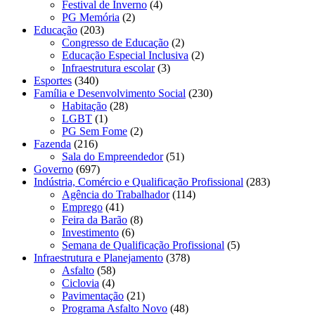
Festival de Inverno
(4)
PG Memória
(2)
Educação
(203)
Congresso de Educação
(2)
Educação Especial Inclusiva
(2)
Infraestrutura escolar
(3)
Esportes
(340)
Família e Desenvolvimento Social
(230)
Habitação
(28)
LGBT
(1)
PG Sem Fome
(2)
Fazenda
(216)
Sala do Empreendedor
(51)
Governo
(697)
Indústria, Comércio e Qualificação Profissional
(283)
Agência do Trabalhador
(114)
Emprego
(41)
Feira da Barão
(8)
Investimento
(6)
Semana de Qualificação Profissional
(5)
Infraestrutura e Planejamento
(378)
Asfalto
(58)
Ciclovia
(4)
Pavimentação
(21)
Programa Asfalto Novo
(48)