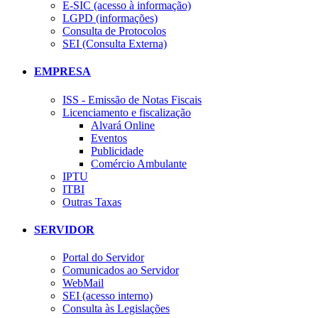
E-SIC (acesso à informação)
LGPD (informações)
Consulta de Protocolos
SEI (Consulta Externa)
EMPRESA
ISS - Emissão de Notas Fiscais
Licenciamento e fiscalização
Alvará Online
Eventos
Publicidade
Comércio Ambulante
IPTU
ITBI
Outras Taxas
SERVIDOR
Portal do Servidor
Comunicados ao Servidor
WebMail
SEI (acesso interno)
Consulta às Legislações