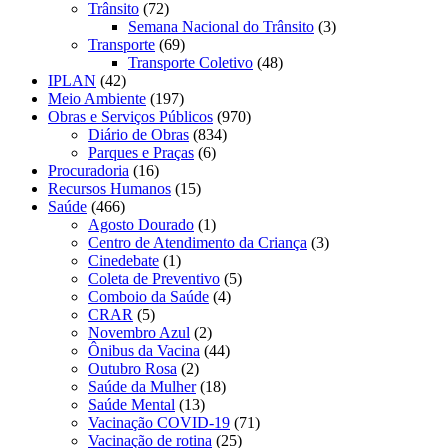
Trânsito
(72)
Semana Nacional do Trânsito
(3)
Transporte
(69)
Transporte Coletivo
(48)
IPLAN
(42)
Meio Ambiente
(197)
Obras e Serviços Públicos
(970)
Diário de Obras
(834)
Parques e Praças
(6)
Procuradoria
(16)
Recursos Humanos
(15)
Saúde
(466)
Agosto Dourado
(1)
Centro de Atendimento da Criança
(3)
Cinedebate
(1)
Coleta de Preventivo
(5)
Comboio da Saúde
(4)
CRAR
(5)
Novembro Azul
(2)
Ônibus da Vacina
(44)
Outubro Rosa
(2)
Saúde da Mulher
(18)
Saúde Mental
(13)
Vacinação COVID-19
(71)
Vacinação de rotina
(25)