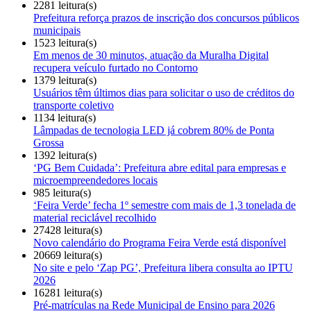
2281 leitura(s)
Prefeitura reforça prazos de inscrição dos concursos públicos
municipais
1523 leitura(s)
Em menos de 30 minutos, atuação da Muralha Digital
recupera veículo furtado no Contorno
1379 leitura(s)
Usuários têm últimos dias para solicitar o uso de créditos do
transporte coletivo
1134 leitura(s)
Lâmpadas de tecnologia LED já cobrem 80% de Ponta
Grossa
1392 leitura(s)
‘PG Bem Cuidada’: Prefeitura abre edital para empresas e
microempreendedores locais
985 leitura(s)
‘Feira Verde’ fecha 1º semestre com mais de 1,3 tonelada de
material reciclável recolhido
27428 leitura(s)
Novo calendário do Programa Feira Verde está disponível
20669 leitura(s)
No site e pelo ‘Zap PG’, Prefeitura libera consulta ao IPTU
2026
16281 leitura(s)
Pré-matrículas na Rede Municipal de Ensino para 2026