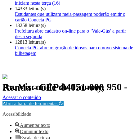
iniciam nesta terça (16)
14333 leitura(s)
Estudantes que utilizam meia-passagem poderão emitir o
cartão Conecta PG
13258 leitura(s)
Prefeitura abre cadastro on-line para o ‘Vale-Gás’ a partir
desta segunda
12813 leitura(s)
Conecta PG abre migração de idosos para o novo sistema de
bilhetagem
Av. Visconde de Taunay, 950 - Ronda - CEP 84051-000
Política de Privacidade.
Acessar o conteúdo
Abrir a barra de ferramentas
Acessibilidade
Aumentar texto
Diminuir texto
Escala de cinza