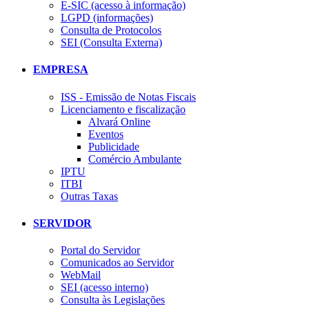
E-SIC (acesso à informação)
LGPD (informações)
Consulta de Protocolos
SEI (Consulta Externa)
EMPRESA
ISS - Emissão de Notas Fiscais
Licenciamento e fiscalização
Alvará Online
Eventos
Publicidade
Comércio Ambulante
IPTU
ITBI
Outras Taxas
SERVIDOR
Portal do Servidor
Comunicados ao Servidor
WebMail
SEI (acesso interno)
Consulta às Legislações