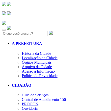
Search:
A PREFEITURA
História da Cidade
Localização da Cidade
Órgãos Municipais
Arquivo da Cidade
Acesso à Informação
Política de Privacidade
CIDADÃO
Guia de Serviços
Central de Atendimento 156
PROCON
Ouvidoria