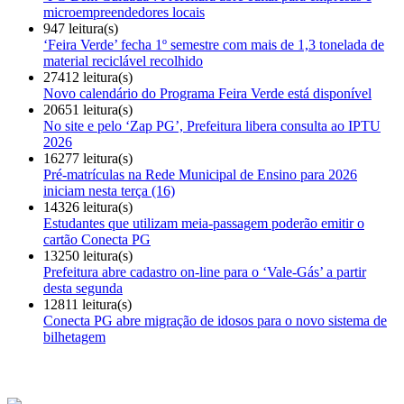
microempreendedores locais
947 leitura(s)
‘Feira Verde’ fecha 1º semestre com mais de 1,3 tonelada de
material reciclável recolhido
27412 leitura(s)
Novo calendário do Programa Feira Verde está disponível
20651 leitura(s)
No site e pelo ‘Zap PG’, Prefeitura libera consulta ao IPTU
2026
16277 leitura(s)
Pré-matrículas na Rede Municipal de Ensino para 2026
iniciam nesta terça (16)
14326 leitura(s)
Estudantes que utilizam meia-passagem poderão emitir o
cartão Conecta PG
13250 leitura(s)
Prefeitura abre cadastro on-line para o ‘Vale-Gás’ a partir
desta segunda
12811 leitura(s)
Conecta PG abre migração de idosos para o novo sistema de
bilhetagem