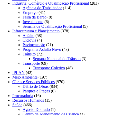
Indústria, Comércio e Qualificação Profissional
(283)
Agência do Trabalhador
(114)
Emprego
(41)
Feira da Barão
(8)
Investimento
(6)
Semana de Qualificação Profissional
(5)
Infraestrutura e Planejamento
(378)
Asfalto
(58)
Ciclovia
(4)
Pavimentação
(21)
Programa Asfalto Novo
(48)
Trânsito
(72)
Semana Nacional do Trânsito
(3)
Transporte
(69)
Transporte Coletivo
(48)
IPLAN
(42)
Meio Ambiente
(197)
Obras e Serviços Públicos
(970)
Diário de Obras
(834)
Parques e Praças
(6)
Procuradoria
(16)
Recursos Humanos
(15)
Saúde
(466)
Agosto Dourado
(1)
Centro de Atendimento da Criança
(3)