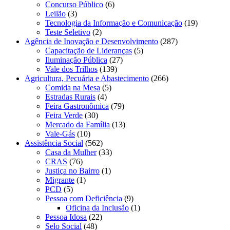
Concurso Público
(6)
Leilão
(3)
Tecnologia da Informação e Comunicação
(19)
Teste Seletivo
(2)
Agência de Inovação e Desenvolvimento
(287)
Capacitação de Lideranças
(5)
Iluminação Pública
(27)
Vale dos Trilhos
(139)
Agricultura, Pecuária e Abastecimento
(266)
Comida na Mesa
(5)
Estradas Rurais
(4)
Feira Gastronômica
(79)
Feira Verde
(30)
Mercado da Família
(13)
Vale-Gás
(10)
Assistência Social
(562)
Casa da Mulher
(33)
CRAS
(76)
Justiça no Bairro
(1)
Migrante
(1)
PCD
(5)
Pessoa com Deficiência
(9)
Oficina da Inclusão
(1)
Pessoa Idosa
(22)
Selo Social
(48)