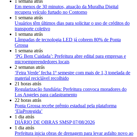
1 semana atrás
Em menos de 30 minutos, atuação da Muralha Digital
recupera veículo furtado no Contorno
1 semana atrás
Usuários têm últimos dias para solicitar o uso de créditos do
transporte coletivo
1 semana atrás
Lâmpadas de tecnologia LED já cobrem 80% de Ponta
Grossa
1 semana atrás
‘PG Bem Cuidada’: Prefeitura abre edital para empresas e
microempreendedores locais
2 semanas atrás
‘Feira Verde’ fecha 1º semestre com mais de 1,3 tonelada de
material reciclável recolhido
21 horas atrás
Regularização fundiária: Prefeitura convoca moradores do
Los Angeles para cadastramento
22 horas atrás
Ponta Grossa recebe prêmio estadual pela plataforma
‘ElaProtegida’
1 dia atrás
DIÁRIO DE OBRAS SMSP 07/08/2026
1 dia atrás
Prefeitura inicia obras de drenagem para levar asfalto novo ao