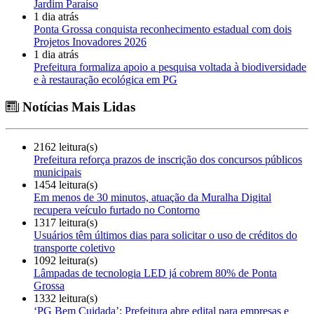
Jardim Paraíso
1 dia atrás
Ponta Grossa conquista reconhecimento estadual com dois
Projetos Inovadores 2026
1 dia atrás
Prefeitura formaliza apoio a pesquisa voltada à biodiversidade
e à restauração ecológica em PG
Notícias Mais Lidas
2162 leitura(s)
Prefeitura reforça prazos de inscrição dos concursos públicos
municipais
1454 leitura(s)
Em menos de 30 minutos, atuação da Muralha Digital
recupera veículo furtado no Contorno
1317 leitura(s)
Usuários têm últimos dias para solicitar o uso de créditos do
transporte coletivo
1092 leitura(s)
Lâmpadas de tecnologia LED já cobrem 80% de Ponta
Grossa
1332 leitura(s)
‘PG Bem Cuidada’: Prefeitura abre edital para empresas e