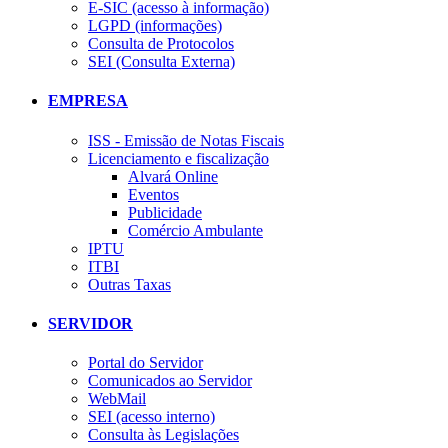
E-SIC (acesso à informação)
LGPD (informações)
Consulta de Protocolos
SEI (Consulta Externa)
EMPRESA
ISS - Emissão de Notas Fiscais
Licenciamento e fiscalização
Alvará Online
Eventos
Publicidade
Comércio Ambulante
IPTU
ITBI
Outras Taxas
SERVIDOR
Portal do Servidor
Comunicados ao Servidor
WebMail
SEI (acesso interno)
Consulta às Legislações