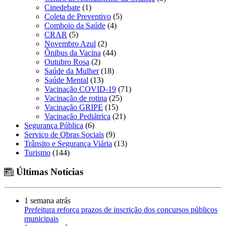
Cinedebate
(1)
Coleta de Preventivo
(5)
Comboio da Saúde
(4)
CRAR
(5)
Novembro Azul
(2)
Ônibus da Vacina
(44)
Outubro Rosa
(2)
Saúde da Mulher
(18)
Saúde Mental
(13)
Vacinação COVID-19
(71)
Vacinação de rotina
(25)
Vacinação GRIPE
(15)
Vacinação Pediátrica
(21)
Segurança Pública
(6)
Serviço de Obras Sociais
(9)
Trânsito e Segurança Viária
(13)
Turismo
(144)
Últimas Notícias
1 semana atrás
Prefeitura reforça prazos de inscrição dos concursos públicos
municipais