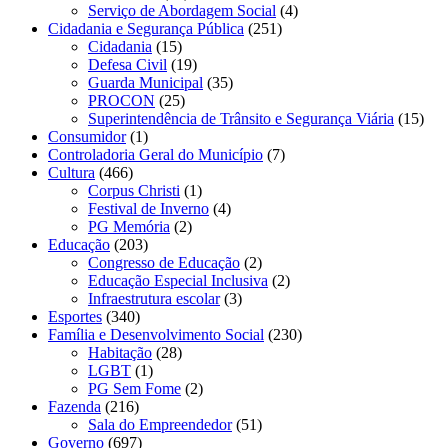
Serviço de Abordagem Social
(4)
Cidadania e Segurança Pública
(251)
Cidadania
(15)
Defesa Civil
(19)
Guarda Municipal
(35)
PROCON
(25)
Superintendência de Trânsito e Segurança Viária
(15)
Consumidor
(1)
Controladoria Geral do Município
(7)
Cultura
(466)
Corpus Christi
(1)
Festival de Inverno
(4)
PG Memória
(2)
Educação
(203)
Congresso de Educação
(2)
Educação Especial Inclusiva
(2)
Infraestrutura escolar
(3)
Esportes
(340)
Família e Desenvolvimento Social
(230)
Habitação
(28)
LGBT
(1)
PG Sem Fome
(2)
Fazenda
(216)
Sala do Empreendedor
(51)
Governo
(697)