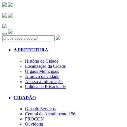
Search:
A PREFEITURA
História da Cidade
Localização da Cidade
Órgãos Municipais
Arquivo da Cidade
Acesso à Informação
Política de Privacidade
CIDADÃO
Guia de Serviços
Central de Atendimento 156
PROCON
Ouvidoria