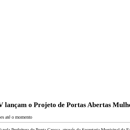
 lançam o Projeto de Portas Abertas Mulh
ões até o momento
28) pela Prefeitura de Ponta Grossa, através da Secretaria Municipal da