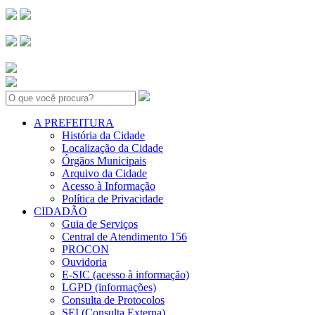
Search:
A PREFEITURA
História da Cidade
Localização da Cidade
Órgãos Municipais
Arquivo da Cidade
Acesso à Informação
Política de Privacidade
CIDADÃO
Guia de Serviços
Central de Atendimento 156
PROCON
Ouvidoria
E-SIC (acesso à informação)
LGPD (informações)
Consulta de Protocolos
SEI (Consulta Externa)