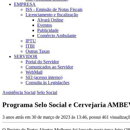
EMPRESA
ISS - Emissão de Notas Fiscais
Licenciamento e fiscalização
Alvará Online
Eventos
Publicidade
Comércio Ambulante
IPTU
ITBI
Outras Taxas
SERVIDOR
Portal do Servidor
Comunicados ao Servidor
WebMail
SEI (acesso interno)
Consulta às Legislações
Assistência Social
Selo Social
Programa Selo Social e Cervejaria AMBEV
3 anos atrás em 30 de março de 2023 às 13:46, possui 461 visualizaç
O Projeto de Portas Abertas Mulheres foi lançado nesta terça-feira (