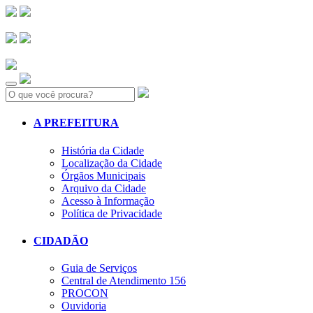
Search:
A PREFEITURA
História da Cidade
Localização da Cidade
Órgãos Municipais
Arquivo da Cidade
Acesso à Informação
Política de Privacidade
CIDADÃO
Guia de Serviços
Central de Atendimento 156
PROCON
Ouvidoria