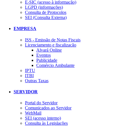
E-SIC (acesso à informação)
LGPD (informações)
Consulta de Protocolos
SEI (Consulta Externa)
EMPRESA
ISS - Emissão de Notas Fiscais
Licenciamento e fiscalização
Alvará Online
Eventos
Publicidade
Comércio Ambulante
IPTU
ITBI
Outras Taxas
SERVIDOR
Portal do Servidor
Comunicados ao Servidor
WebMail
SEI (acesso interno)
Consulta às Legislações