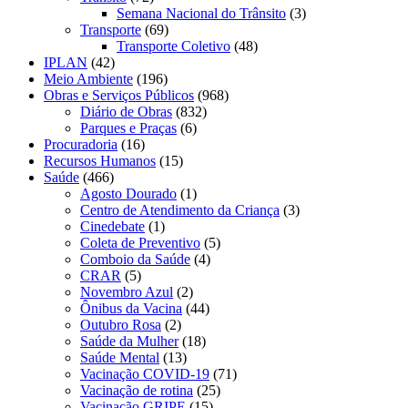
Semana Nacional do Trânsito
(3)
Transporte
(69)
Transporte Coletivo
(48)
IPLAN
(42)
Meio Ambiente
(196)
Obras e Serviços Públicos
(968)
Diário de Obras
(832)
Parques e Praças
(6)
Procuradoria
(16)
Recursos Humanos
(15)
Saúde
(466)
Agosto Dourado
(1)
Centro de Atendimento da Criança
(3)
Cinedebate
(1)
Coleta de Preventivo
(5)
Comboio da Saúde
(4)
CRAR
(5)
Novembro Azul
(2)
Ônibus da Vacina
(44)
Outubro Rosa
(2)
Saúde da Mulher
(18)
Saúde Mental
(13)
Vacinação COVID-19
(71)
Vacinação de rotina
(25)
Vacinação GRIPE
(15)