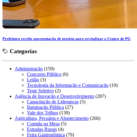
Prefeitura recebe apresentação de projeto para revitalizar o Centro de PG
Categorias
Administração
(159)
Concurso Público
(6)
Leilão
(3)
Tecnologia da Informação e Comunicação
(19)
Teste Seletivo
(2)
Agência de Inovação e Desenvolvimento
(287)
Capacitação de Lideranças
(5)
Iluminação Pública
(27)
Vale dos Trilhos
(139)
Agricultura, Pecuária e Abastecimento
(266)
Comida na Mesa
(5)
Estradas Rurais
(4)
Feira Gastronômica
(79)