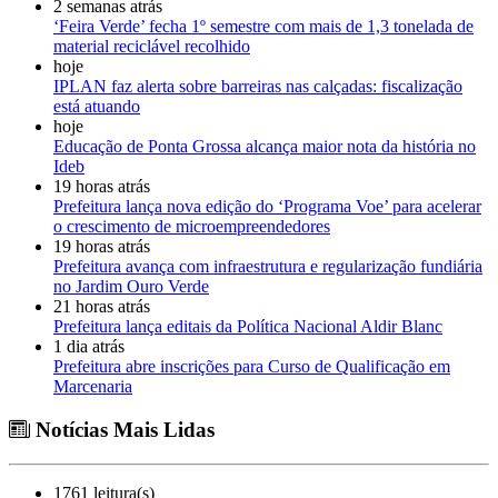
2 semanas atrás
‘Feira Verde’ fecha 1º semestre com mais de 1,3 tonelada de
material reciclável recolhido
hoje
IPLAN faz alerta sobre barreiras nas calçadas: fiscalização
está atuando
hoje
Educação de Ponta Grossa alcança maior nota da história no
Ideb
19 horas atrás
Prefeitura lança nova edição do ‘Programa Voe’ para acelerar
o crescimento de microempreendedores
19 horas atrás
Prefeitura avança com infraestrutura e regularização fundiária
no Jardim Ouro Verde
21 horas atrás
Prefeitura lança editais da Política Nacional Aldir Blanc
1 dia atrás
Prefeitura abre inscrições para Curso de Qualificação em
Marcenaria
Notícias Mais Lidas
1761 leitura(s)