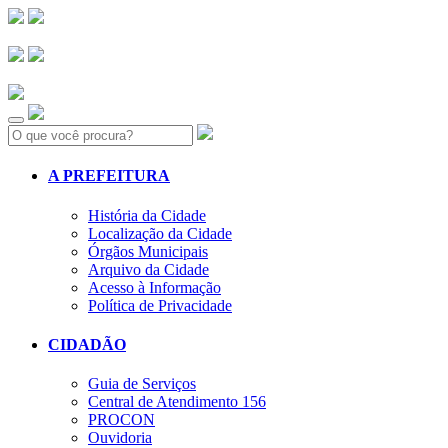
Search:
A PREFEITURA
História da Cidade
Localização da Cidade
Órgãos Municipais
Arquivo da Cidade
Acesso à Informação
Política de Privacidade
CIDADÃO
Guia de Serviços
Central de Atendimento 156
PROCON
Ouvidoria