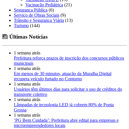
Vacinação Pediátrica
(21)
Segurança Pública
(6)
Serviço de Obras Sociais
(9)
Trânsito e Segurança Viária
(13)
Turismo
(144)
Últimas Notícias
1 semana atrás
Prefeitura reforça prazos de inscrição dos concursos públicos
municipais
1 semana atrás
Em menos de 30 minutos, atuação da Muralha Digital
recupera veículo furtado no Contorno
1 semana atrás
Usuários têm últimos dias para solicitar o uso de créditos do
transporte coletivo
1 semana atrás
Lâmpadas de tecnologia LED já cobrem 80% de Ponta
Grossa
1 semana atrás
‘PG Bem Cuidada’: Prefeitura abre edital para empresas e
microempreendedores locais