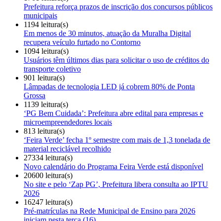
Prefeitura reforça prazos de inscrição dos concursos públicos
municipais
1194 leitura(s)
Em menos de 30 minutos, atuação da Muralha Digital
recupera veículo furtado no Contorno
1094 leitura(s)
Usuários têm últimos dias para solicitar o uso de créditos do
transporte coletivo
901 leitura(s)
Lâmpadas de tecnologia LED já cobrem 80% de Ponta
Grossa
1139 leitura(s)
‘PG Bem Cuidada’: Prefeitura abre edital para empresas e
microempreendedores locais
813 leitura(s)
‘Feira Verde’ fecha 1º semestre com mais de 1,3 tonelada de
material reciclável recolhido
27334 leitura(s)
Novo calendário do Programa Feira Verde está disponível
20600 leitura(s)
No site e pelo ‘Zap PG’, Prefeitura libera consulta ao IPTU
2026
16247 leitura(s)
Pré-matrículas na Rede Municipal de Ensino para 2026
iniciam nesta terça (16)