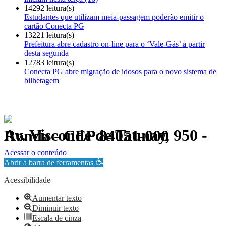
14292 leitura(s)
Estudantes que utilizam meia-passagem poderão emitir o
cartão Conecta PG
13221 leitura(s)
Prefeitura abre cadastro on-line para o ‘Vale-Gás’ a partir
desta segunda
12783 leitura(s)
Conecta PG abre migração de idosos para o novo sistema de
bilhetagem
Av. Visconde de Taunay, 950 - Ronda - CEP 84051-000
Política de Privacidade.
Acessar o conteúdo
Abrir a barra de ferramentas
Acessibilidade
Aumentar texto
Diminuir texto
Escala de cinza