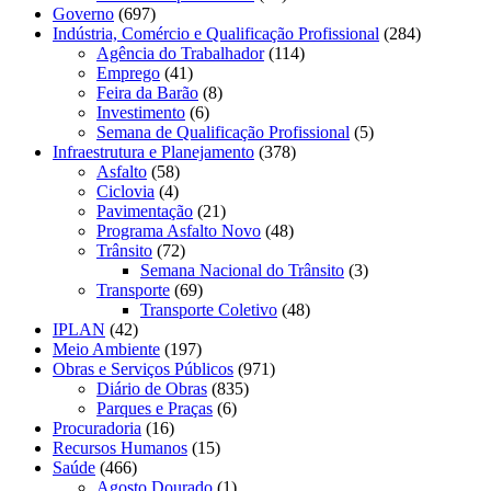
Governo
(697)
Indústria, Comércio e Qualificação Profissional
(284)
Agência do Trabalhador
(114)
Emprego
(41)
Feira da Barão
(8)
Investimento
(6)
Semana de Qualificação Profissional
(5)
Infraestrutura e Planejamento
(378)
Asfalto
(58)
Ciclovia
(4)
Pavimentação
(21)
Programa Asfalto Novo
(48)
Trânsito
(72)
Semana Nacional do Trânsito
(3)
Transporte
(69)
Transporte Coletivo
(48)
IPLAN
(42)
Meio Ambiente
(197)
Obras e Serviços Públicos
(971)
Diário de Obras
(835)
Parques e Praças
(6)
Procuradoria
(16)
Recursos Humanos
(15)
Saúde
(466)
Agosto Dourado
(1)