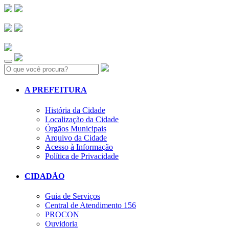
Search:
A PREFEITURA
História da Cidade
Localização da Cidade
Órgãos Municipais
Arquivo da Cidade
Acesso à Informação
Política de Privacidade
CIDADÃO
Guia de Serviços
Central de Atendimento 156
PROCON
Ouvidoria