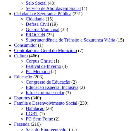
Selo Social
(48)
Serviço de Abordagem Social
(4)
Cidadania e Segurança Pública
(251)
Cidadania
(15)
Defesa Civil
(19)
Guarda Municipal
(35)
PROCON
(25)
Superintendência de Trânsito e Segurança Viária
(15)
Consumidor
(1)
Controladoria Geral do Município
(7)
Cultura
(466)
Corpus Christi
(1)
Festival de Inverno
(4)
PG Memória
(2)
Educação
(203)
Congresso de Educação
(2)
Educação Especial Inclusiva
(2)
Infraestrutura escolar
(3)
Esportes
(340)
Família e Desenvolvimento Social
(230)
Habitação
(28)
LGBT
(1)
PG Sem Fome
(2)
Fazenda
(216)
Sala do Empreendedor
(51)