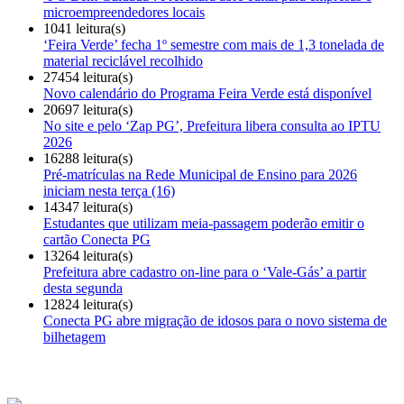
microempreendedores locais
1041 leitura(s)
‘Feira Verde’ fecha 1º semestre com mais de 1,3 tonelada de
material reciclável recolhido
27454 leitura(s)
Novo calendário do Programa Feira Verde está disponível
20697 leitura(s)
No site e pelo ‘Zap PG’, Prefeitura libera consulta ao IPTU
2026
16288 leitura(s)
Pré-matrículas na Rede Municipal de Ensino para 2026
iniciam nesta terça (16)
14347 leitura(s)
Estudantes que utilizam meia-passagem poderão emitir o
cartão Conecta PG
13264 leitura(s)
Prefeitura abre cadastro on-line para o ‘Vale-Gás’ a partir
desta segunda
12824 leitura(s)
Conecta PG abre migração de idosos para o novo sistema de
bilhetagem