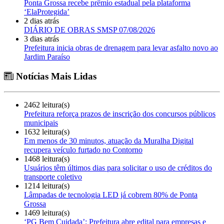
Ponta Grossa recebe prêmio estadual pela plataforma
‘ElaProtegida’
2 dias atrás
DIÁRIO DE OBRAS SMSP 07/08/2026
3 dias atrás
Prefeitura inicia obras de drenagem para levar asfalto novo ao
Jardim Paraíso
Notícias Mais Lidas
2462 leitura(s)
Prefeitura reforça prazos de inscrição dos concursos públicos
municipais
1632 leitura(s)
Em menos de 30 minutos, atuação da Muralha Digital
recupera veículo furtado no Contorno
1468 leitura(s)
Usuários têm últimos dias para solicitar o uso de créditos do
transporte coletivo
1214 leitura(s)
Lâmpadas de tecnologia LED já cobrem 80% de Ponta
Grossa
1469 leitura(s)
‘PG Bem Cuidada’: Prefeitura abre edital para empresas e