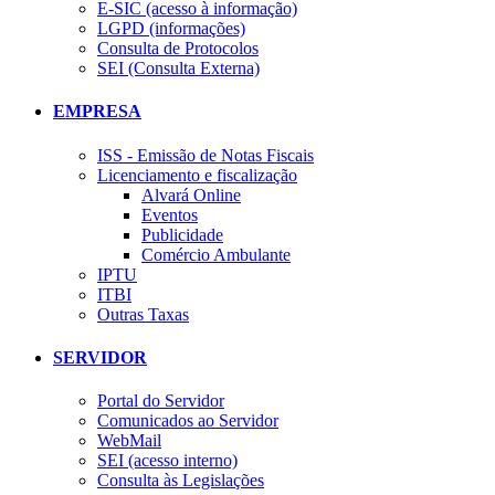
E-SIC (acesso à informação)
LGPD (informações)
Consulta de Protocolos
SEI (Consulta Externa)
EMPRESA
ISS - Emissão de Notas Fiscais
Licenciamento e fiscalização
Alvará Online
Eventos
Publicidade
Comércio Ambulante
IPTU
ITBI
Outras Taxas
SERVIDOR
Portal do Servidor
Comunicados ao Servidor
WebMail
SEI (acesso interno)
Consulta às Legislações