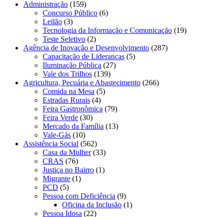
Administração
(159)
Concurso Público
(6)
Leilão
(3)
Tecnologia da Informação e Comunicação
(19)
Teste Seletivo
(2)
Agência de Inovação e Desenvolvimento
(287)
Capacitação de Lideranças
(5)
Iluminação Pública
(27)
Vale dos Trilhos
(139)
Agricultura, Pecuária e Abastecimento
(266)
Comida na Mesa
(5)
Estradas Rurais
(4)
Feira Gastronômica
(79)
Feira Verde
(30)
Mercado da Família
(13)
Vale-Gás
(10)
Assistência Social
(562)
Casa da Mulher
(33)
CRAS
(76)
Justiça no Bairro
(1)
Migrante
(1)
PCD
(5)
Pessoa com Deficiência
(9)
Oficina da Inclusão
(1)
Pessoa Idosa
(22)