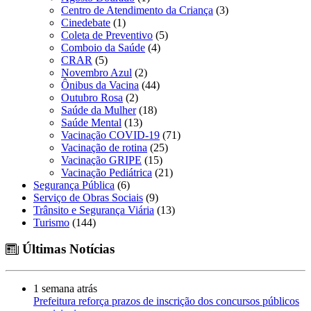
Centro de Atendimento da Criança
(3)
Cinedebate
(1)
Coleta de Preventivo
(5)
Comboio da Saúde
(4)
CRAR
(5)
Novembro Azul
(2)
Ônibus da Vacina
(44)
Outubro Rosa
(2)
Saúde da Mulher
(18)
Saúde Mental
(13)
Vacinação COVID-19
(71)
Vacinação de rotina
(25)
Vacinação GRIPE
(15)
Vacinação Pediátrica
(21)
Segurança Pública
(6)
Serviço de Obras Sociais
(9)
Trânsito e Segurança Viária
(13)
Turismo
(144)
Últimas Notícias
1 semana atrás
Prefeitura reforça prazos de inscrição dos concursos públicos