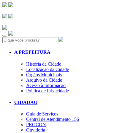
Search:
A PREFEITURA
História da Cidade
Localização da Cidade
Órgãos Municipais
Arquivo da Cidade
Acesso à Informação
Política de Privacidade
CIDADÃO
Guia de Serviços
Central de Atendimento 156
PROCON
Ouvidoria