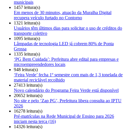
municipais
1457 leitura(s)
Em menos de 30 minutos, atuação da Muralha Digital
recupera veículo furtado no Contorno
1321 leitura(s)
Usuários têm últimos dias para solicitar o uso de créditos do
transporte coletivo
1095 leitura(s)
Lâmpadas de tecnologia LED já cobrem 80% de Ponta
Grossa
1335 leitura(s)
‘PG Bem Cuidada’: Prefeitura abre edital para empresas e
microempreendedores locais
948 leitura(s)
‘Feira Verde’ fecha 1º semestre com mais de 1,3 tonelada de
material reciclável recolhido
27413 leitura(s)
Novo calendário do Programa Feira Verde está disponível
20652 leitura(s)
No site e pelo ‘Zap PG’, Prefeitura libera consulta ao IPTU
2026
16278 leitura(s)
Pré-matrículas na Rede Municipal de Ensino para 2026
iniciam nesta terça (16)
14326 leitura(s)