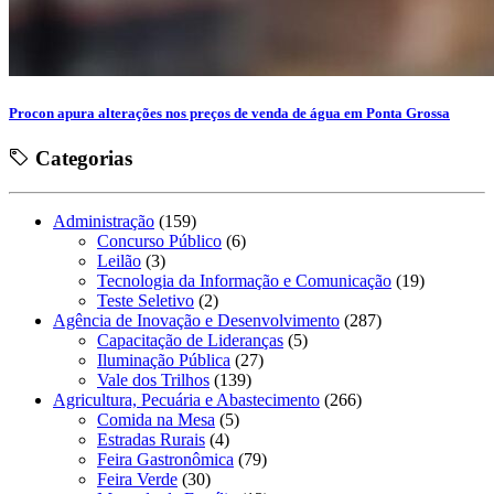
Procon apura alterações nos preços de venda de água em Ponta Grossa
Categorias
Administração
(159)
Concurso Público
(6)
Leilão
(3)
Tecnologia da Informação e Comunicação
(19)
Teste Seletivo
(2)
Agência de Inovação e Desenvolvimento
(287)
Capacitação de Lideranças
(5)
Iluminação Pública
(27)
Vale dos Trilhos
(139)
Agricultura, Pecuária e Abastecimento
(266)
Comida na Mesa
(5)
Estradas Rurais
(4)
Feira Gastronômica
(79)
Feira Verde
(30)