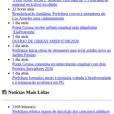
material reciclável recolhido
22 horas atrás
Regularização fundiária: Prefeitura convoca moradores do
Los Angeles para cadastramento
1 dia atrás
Ponta Grossa recebe prêmio estadual pela plataforma
‘ElaProtegida’
1 dia atrás
DIÁRIO DE OBRAS SMSP 07/08/2026
1 dia atrás
Prefeitura inicia obras de drenagem para levar asfalto novo ao
Jardim Paraíso
1 dia atrás
Ponta Grossa conquista reconhecimento estadual com dois
Projetos Inovadores 2026
1 dia atrás
Prefeitura formaliza apoio a pesquisa voltada à biodiversidade
e à restauração ecológica em PG
Notícias Mais Lidas
2169 leitura(s)
Prefeitura reforça prazos de inscrição dos concursos públicos