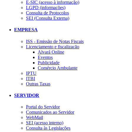
E-SIC (acesso à informação)
LGPD (informações)
Consulta de Protocolos
SEI (Consulta Externa)
EMPRESA
ISS - Emissão de Notas Fiscais
Licenciamento e fiscalização
Alvará Online
Eventos
Publicidade
Comércio Ambulante
IPTU
ITBI
Outras Taxas
SERVIDOR
Portal do Servidor
Comunicados ao Servidor
WebMail
SEI (acesso interno)
Consulta às Legislações