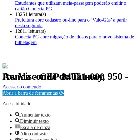
Estudantes que utilizam meia-passagem poderão emitir o
cartão Conecta PG
13251 leitura(s)
Prefeitura abre cadastro on-line para o ‘Vale-Gás’ a partir
desta segunda
12811 leitura(s)
Conecta PG abre migração de idosos para o novo sistema de
bilhetagem
Av. Visconde de Taunay, 950 - Ronda - CEP 84051-000
Política de Privacidade.
Acessar o conteúdo
Abrir a barra de ferramentas
Acessibilidade
Aumentar texto
Diminuir texto
Escala de cinza
Alto contraste
Contraste negativo