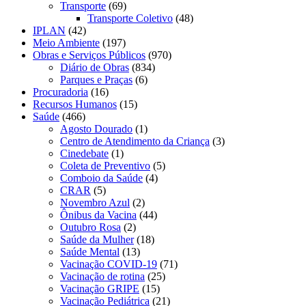
Transporte
(69)
Transporte Coletivo
(48)
IPLAN
(42)
Meio Ambiente
(197)
Obras e Serviços Públicos
(970)
Diário de Obras
(834)
Parques e Praças
(6)
Procuradoria
(16)
Recursos Humanos
(15)
Saúde
(466)
Agosto Dourado
(1)
Centro de Atendimento da Criança
(3)
Cinedebate
(1)
Coleta de Preventivo
(5)
Comboio da Saúde
(4)
CRAR
(5)
Novembro Azul
(2)
Ônibus da Vacina
(44)
Outubro Rosa
(2)
Saúde da Mulher
(18)
Saúde Mental
(13)
Vacinação COVID-19
(71)
Vacinação de rotina
(25)
Vacinação GRIPE
(15)
Vacinação Pediátrica
(21)