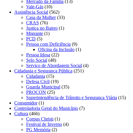
Mercado da Família
(13)
Vale-Gás
(10)
Assistência Social
(562)
Casa da Mulher
(33)
CRAS
(76)
Justiça no Bairro
(1)
Migrante
(1)
PCD
(5)
Pessoa com Deficiência
(9)
Oficina da Inclusão
(1)
Pessoa Idosa
(22)
Selo Social
(48)
Serviço de Abordagem Social
(4)
Cidadania e Segurança Pública
(251)
Cidadania
(15)
Defesa Civil
(19)
Guarda Municipal
(35)
PROCON
(25)
Superintendência de Trânsito e Segurança Viária
(15)
Consumidor
(1)
Controladoria Geral do Município
(7)
Cultura
(466)
Corpus Christi
(1)
Festival de Inverno
(4)
PG Memória
(2)