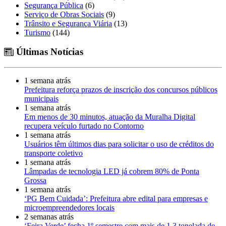
Segurança Pública
(6)
Serviço de Obras Sociais
(9)
Trânsito e Segurança Viária
(13)
Turismo
(144)
Últimas Notícias
1 semana atrás
Prefeitura reforça prazos de inscrição dos concursos públicos
municipais
1 semana atrás
Em menos de 30 minutos, atuação da Muralha Digital
recupera veículo furtado no Contorno
1 semana atrás
Usuários têm últimos dias para solicitar o uso de créditos do
transporte coletivo
1 semana atrás
Lâmpadas de tecnologia LED já cobrem 80% de Ponta
Grossa
1 semana atrás
‘PG Bem Cuidada’: Prefeitura abre edital para empresas e
microempreendedores locais
2 semanas atrás
‘Feira Verde’ fecha 1º semestre com mais de 1,3 tonelada de