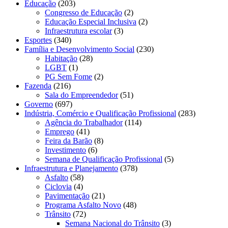
Educação
(203)
Congresso de Educação
(2)
Educação Especial Inclusiva
(2)
Infraestrutura escolar
(3)
Esportes
(340)
Família e Desenvolvimento Social
(230)
Habitação
(28)
LGBT
(1)
PG Sem Fome
(2)
Fazenda
(216)
Sala do Empreendedor
(51)
Governo
(697)
Indústria, Comércio e Qualificação Profissional
(283)
Agência do Trabalhador
(114)
Emprego
(41)
Feira da Barão
(8)
Investimento
(6)
Semana de Qualificação Profissional
(5)
Infraestrutura e Planejamento
(378)
Asfalto
(58)
Ciclovia
(4)
Pavimentação
(21)
Programa Asfalto Novo
(48)
Trânsito
(72)
Semana Nacional do Trânsito
(3)