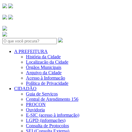
Search:
A PREFEITURA
História da Cidade
Localização da Cidade
Órgãos Municipais
Arquivo da Cidade
Acesso à Informação
Política de Privacidade
CIDADÃO
Guia de Serviços
Central de Atendimento 156
PROCON
Ouvidoria
E-SIC (acesso à informação)
LGPD (informações)
Consulta de Protocolos
SEI (Consulta Externa)