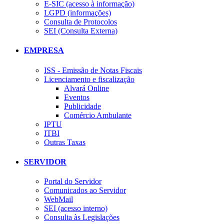
E-SIC (acesso à informação)
LGPD (informações)
Consulta de Protocolos
SEI (Consulta Externa)
EMPRESA
ISS - Emissão de Notas Fiscais
Licenciamento e fiscalização
Alvará Online
Eventos
Publicidade
Comércio Ambulante
IPTU
ITBI
Outras Taxas
SERVIDOR
Portal do Servidor
Comunicados ao Servidor
WebMail
SEI (acesso interno)
Consulta às Legislações