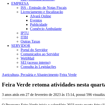
EMPRESA
ISS - Emissão de Notas Fiscais
Licenciamento e fiscalização
Alvará Online
Eventos
Publicidade
Comércio Ambulante
IPTU
ITBI
Outras Taxas
SERVIDOR
Portal do Servidor
Comunicados ao Servidor
WebMail
SEI (acesso interno)
Consulta às Legislações
Agricultura, Pecuária e Abastecimento
Feira Verde
Feira Verde retoma atividades nesta quarta
3 anos atrás em 27 de fevereiro de 2023 às 15:14, possui 596 visuali
O Programa Feira Verde inicia o calendário 2023 nesta quarta-feira (1º)