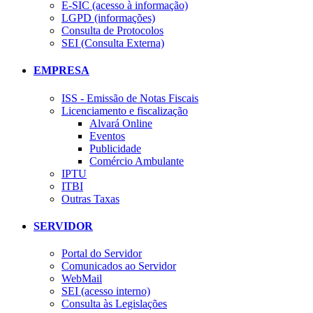
E-SIC (acesso à informação)
LGPD (informações)
Consulta de Protocolos
SEI (Consulta Externa)
EMPRESA
ISS - Emissão de Notas Fiscais
Licenciamento e fiscalização
Alvará Online
Eventos
Publicidade
Comércio Ambulante
IPTU
ITBI
Outras Taxas
SERVIDOR
Portal do Servidor
Comunicados ao Servidor
WebMail
SEI (acesso interno)
Consulta às Legislações