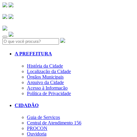
Search:
A PREFEITURA
História da Cidade
Localização da Cidade
Órgãos Municipais
Arquivo da Cidade
Acesso à Informação
Política de Privacidade
CIDADÃO
Guia de Serviços
Central de Atendimento 156
PROCON
Ouvidoria