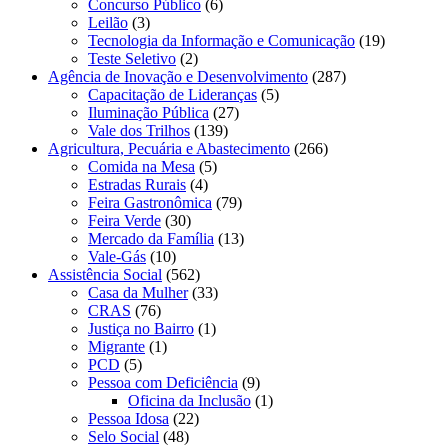
Concurso Público
(6)
Leilão
(3)
Tecnologia da Informação e Comunicação
(19)
Teste Seletivo
(2)
Agência de Inovação e Desenvolvimento
(287)
Capacitação de Lideranças
(5)
Iluminação Pública
(27)
Vale dos Trilhos
(139)
Agricultura, Pecuária e Abastecimento
(266)
Comida na Mesa
(5)
Estradas Rurais
(4)
Feira Gastronômica
(79)
Feira Verde
(30)
Mercado da Família
(13)
Vale-Gás
(10)
Assistência Social
(562)
Casa da Mulher
(33)
CRAS
(76)
Justiça no Bairro
(1)
Migrante
(1)
PCD
(5)
Pessoa com Deficiência
(9)
Oficina da Inclusão
(1)
Pessoa Idosa
(22)
Selo Social
(48)