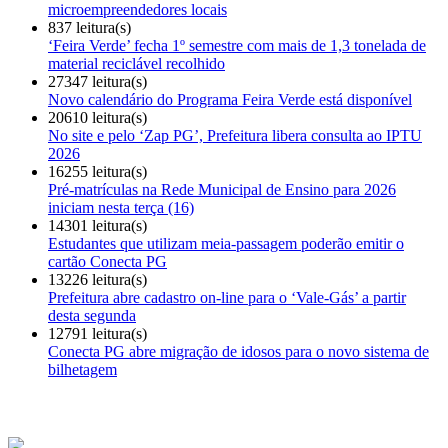
microempreendedores locais
837 leitura(s)
‘Feira Verde’ fecha 1º semestre com mais de 1,3 tonelada de
material reciclável recolhido
27347 leitura(s)
Novo calendário do Programa Feira Verde está disponível
20610 leitura(s)
No site e pelo ‘Zap PG’, Prefeitura libera consulta ao IPTU
2026
16255 leitura(s)
Pré-matrículas na Rede Municipal de Ensino para 2026
iniciam nesta terça (16)
14301 leitura(s)
Estudantes que utilizam meia-passagem poderão emitir o
cartão Conecta PG
13226 leitura(s)
Prefeitura abre cadastro on-line para o ‘Vale-Gás’ a partir
desta segunda
12791 leitura(s)
Conecta PG abre migração de idosos para o novo sistema de
bilhetagem