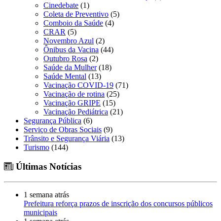
Cinedebate
(1)
Coleta de Preventivo
(5)
Comboio da Saúde
(4)
CRAR
(5)
Novembro Azul
(2)
Ônibus da Vacina
(44)
Outubro Rosa
(2)
Saúde da Mulher
(18)
Saúde Mental
(13)
Vacinação COVID-19
(71)
Vacinação de rotina
(25)
Vacinação GRIPE
(15)
Vacinação Pediátrica
(21)
Segurança Pública
(6)
Serviço de Obras Sociais
(9)
Trânsito e Segurança Viária
(13)
Turismo
(144)
Últimas Notícias
1 semana atrás
Prefeitura reforça prazos de inscrição dos concursos públicos
municipais