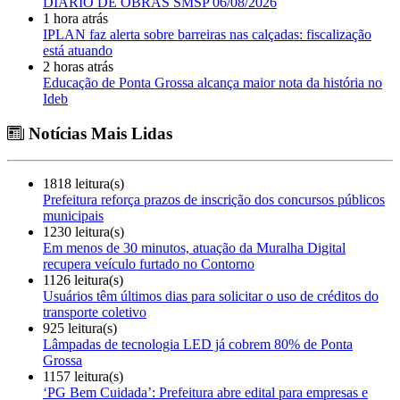
DIÁRIO DE OBRAS SMSP 06/08/2026
1 hora atrás
IPLAN faz alerta sobre barreiras nas calçadas: fiscalização
está atuando
2 horas atrás
Educação de Ponta Grossa alcança maior nota da história no
Ideb
Notícias Mais Lidas
1818 leitura(s)
Prefeitura reforça prazos de inscrição dos concursos públicos
municipais
1230 leitura(s)
Em menos de 30 minutos, atuação da Muralha Digital
recupera veículo furtado no Contorno
1126 leitura(s)
Usuários têm últimos dias para solicitar o uso de créditos do
transporte coletivo
925 leitura(s)
Lâmpadas de tecnologia LED já cobrem 80% de Ponta
Grossa
1157 leitura(s)
‘PG Bem Cuidada’: Prefeitura abre edital para empresas e