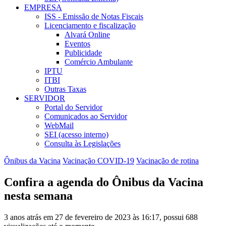
EMPRESA
ISS - Emissão de Notas Fiscais
Licenciamento e fiscalização
Alvará Online
Eventos
Publicidade
Comércio Ambulante
IPTU
ITBI
Outras Taxas
SERVIDOR
Portal do Servidor
Comunicados ao Servidor
WebMail
SEI (acesso interno)
Consulta às Legislações
Ônibus da Vacina
Vacinação COVID-19
Vacinação de rotina
Confira a agenda do Ônibus da Vacina
nesta semana
3 anos atrás em 27 de fevereiro de 2023 às 16:17, possui 688