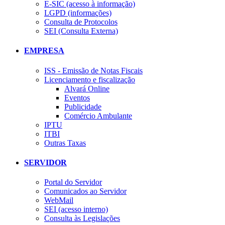
E-SIC (acesso à informação)
LGPD (informações)
Consulta de Protocolos
SEI (Consulta Externa)
EMPRESA
ISS - Emissão de Notas Fiscais
Licenciamento e fiscalização
Alvará Online
Eventos
Publicidade
Comércio Ambulante
IPTU
ITBI
Outras Taxas
SERVIDOR
Portal do Servidor
Comunicados ao Servidor
WebMail
SEI (acesso interno)
Consulta às Legislações