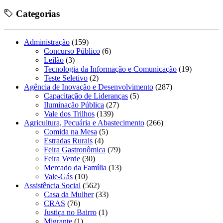
Categorias
Administração
(159)
Concurso Público
(6)
Leilão
(3)
Tecnologia da Informação e Comunicação
(19)
Teste Seletivo
(2)
Agência de Inovação e Desenvolvimento
(287)
Capacitação de Lideranças
(5)
Iluminação Pública
(27)
Vale dos Trilhos
(139)
Agricultura, Pecuária e Abastecimento
(266)
Comida na Mesa
(5)
Estradas Rurais
(4)
Feira Gastronômica
(79)
Feira Verde
(30)
Mercado da Família
(13)
Vale-Gás
(10)
Assistência Social
(562)
Casa da Mulher
(33)
CRAS
(76)
Justiça no Bairro
(1)
Migrante
(1)