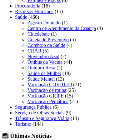
Parques e Praças
(6)
Procuradoria
(16)
Recursos Humanos
(15)
Saúde
(466)
Agosto Dourado
(1)
Centro de Atendimento da Criança
(3)
Cinedebate
(1)
Coleta de Preventivo
(5)
Comboio da Saúde
(4)
CRAR
(5)
Novembro Azul
(2)
Ônibus da Vacina
(44)
Outubro Rosa
(2)
Saúde da Mulher
(18)
Saúde Mental
(13)
Vacinação COVID-19
(71)
Vacinação de rotina
(25)
Vacinação GRIPE
(15)
Vacinação Pediátrica
(21)
Segurança Pública
(6)
Serviço de Obras Sociais
(9)
Trânsito e Segurança Viária
(13)
Turismo
(144)
Últimas Notícias