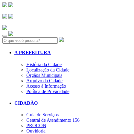
Search:
A PREFEITURA
História da Cidade
Localização da Cidade
Órgãos Municipais
Arquivo da Cidade
Acesso à Informação
Política de Privacidade
CIDADÃO
Guia de Serviços
Central de Atendimento 156
PROCON
Ouvidoria