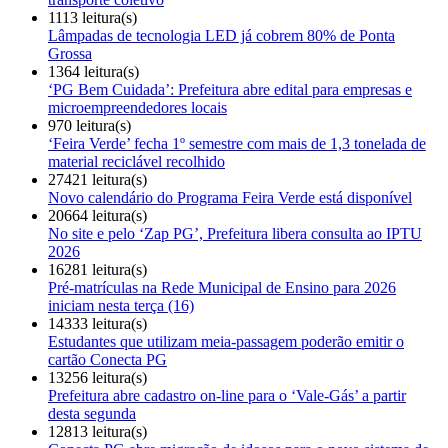
1113 leitura(s)
Lâmpadas de tecnologia LED já cobrem 80% de Ponta
Grossa
1364 leitura(s)
‘PG Bem Cuidada’: Prefeitura abre edital para empresas e
microempreendedores locais
970 leitura(s)
‘Feira Verde’ fecha 1º semestre com mais de 1,3 tonelada de
material reciclável recolhido
27421 leitura(s)
Novo calendário do Programa Feira Verde está disponível
20664 leitura(s)
No site e pelo ‘Zap PG’, Prefeitura libera consulta ao IPTU
2026
16281 leitura(s)
Pré-matrículas na Rede Municipal de Ensino para 2026
iniciam nesta terça (16)
14333 leitura(s)
Estudantes que utilizam meia-passagem poderão emitir o
cartão Conecta PG
13256 leitura(s)
Prefeitura abre cadastro on-line para o ‘Vale-Gás’ a partir
desta segunda
12813 leitura(s)