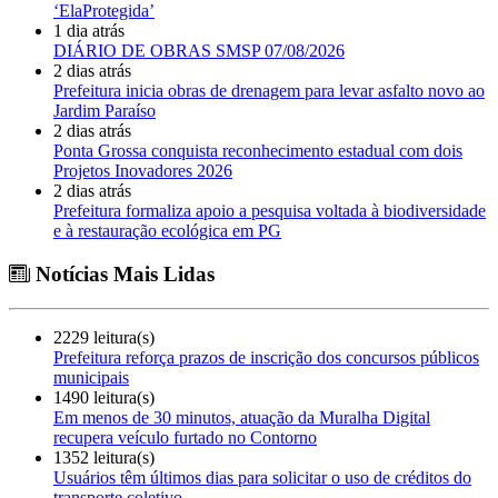
‘ElaProtegida’
1 dia atrás
DIÁRIO DE OBRAS SMSP 07/08/2026
2 dias atrás
Prefeitura inicia obras de drenagem para levar asfalto novo ao
Jardim Paraíso
2 dias atrás
Ponta Grossa conquista reconhecimento estadual com dois
Projetos Inovadores 2026
2 dias atrás
Prefeitura formaliza apoio a pesquisa voltada à biodiversidade
e à restauração ecológica em PG
Notícias Mais Lidas
2229 leitura(s)
Prefeitura reforça prazos de inscrição dos concursos públicos
municipais
1490 leitura(s)
Em menos de 30 minutos, atuação da Muralha Digital
recupera veículo furtado no Contorno
1352 leitura(s)
Usuários têm últimos dias para solicitar o uso de créditos do
transporte coletivo