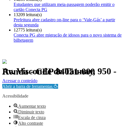
Estudantes que utilizam meia-passagem poderão emitir o
cartão Conecta PG
13209 leitura(s)
Prefeitura abre cadastro on-line para o ‘Vale-Gás’ a partir
desta segunda
12775 leitura(s)
Conecta PG abre migração de idosos para o novo sistema de
bilhetagem
Av. Visconde de Taunay, 950 - Ronda - CEP 84051-000
Política de Privacidade.
Acessar o conteúdo
Abrir a barra de ferramentas
Acessibilidade
Aumentar texto
Diminuir texto
Escala de cinza
Alto contraste