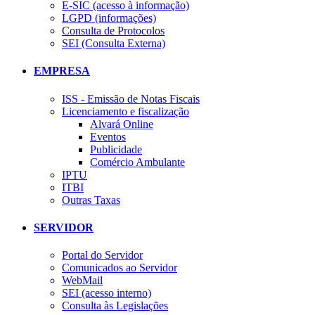
E-SIC (acesso à informação)
LGPD (informações)
Consulta de Protocolos
SEI (Consulta Externa)
EMPRESA
ISS - Emissão de Notas Fiscais
Licenciamento e fiscalização
Alvará Online
Eventos
Publicidade
Comércio Ambulante
IPTU
ITBI
Outras Taxas
SERVIDOR
Portal do Servidor
Comunicados ao Servidor
WebMail
SEI (acesso interno)
Consulta às Legislações