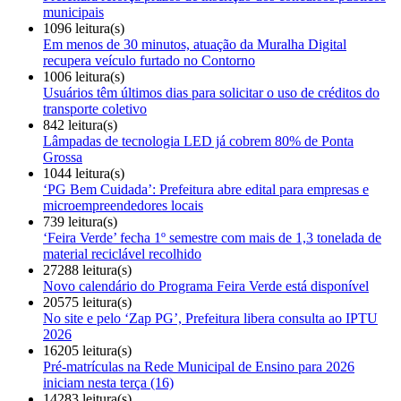
municipais
1096 leitura(s)
Em menos de 30 minutos, atuação da Muralha Digital
recupera veículo furtado no Contorno
1006 leitura(s)
Usuários têm últimos dias para solicitar o uso de créditos do
transporte coletivo
842 leitura(s)
Lâmpadas de tecnologia LED já cobrem 80% de Ponta
Grossa
1044 leitura(s)
‘PG Bem Cuidada’: Prefeitura abre edital para empresas e
microempreendedores locais
739 leitura(s)
‘Feira Verde’ fecha 1º semestre com mais de 1,3 tonelada de
material reciclável recolhido
27288 leitura(s)
Novo calendário do Programa Feira Verde está disponível
20575 leitura(s)
No site e pelo ‘Zap PG’, Prefeitura libera consulta ao IPTU
2026
16205 leitura(s)
Pré-matrículas na Rede Municipal de Ensino para 2026
iniciam nesta terça (16)
14283 leitura(s)