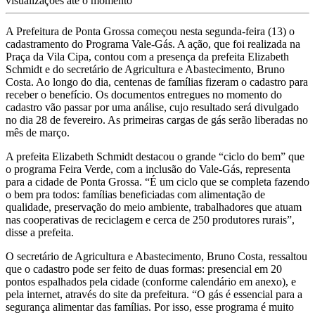
visualizações até o momento
A Prefeitura de Ponta Grossa começou nesta segunda-feira (13) o
cadastramento do Programa Vale-Gás. A ação, que foi realizada na
Praça da Vila Cipa, contou com a presença da prefeita Elizabeth
Schmidt e do secretário de Agricultura e Abastecimento, Bruno
Costa. Ao longo do dia, centenas de famílias fizeram o cadastro para
receber o benefício. Os documentos entregues no momento do
cadastro vão passar por uma análise, cujo resultado será divulgado
no dia 28 de fevereiro. As primeiras cargas de gás serão liberadas no
mês de março.
A prefeita Elizabeth Schmidt destacou o grande “ciclo do bem” que
o programa Feira Verde, com a inclusão do Vale-Gás, representa
para a cidade de Ponta Grossa. “É um ciclo que se completa fazendo
o bem pra todos: famílias beneficiadas com alimentação de
qualidade, preservação do meio ambiente, trabalhadores que atuam
nas cooperativas de reciclagem e cerca de 250 produtores rurais”,
disse a prefeita.
O secretário de Agricultura e Abastecimento, Bruno Costa, ressaltou
que o cadastro pode ser feito de duas formas: presencial em 20
pontos espalhados pela cidade (conforme calendário em anexo), e
pela internet, através do site da prefeitura. “O gás é essencial para a
segurança alimentar das famílias. Por isso, esse programa é muito