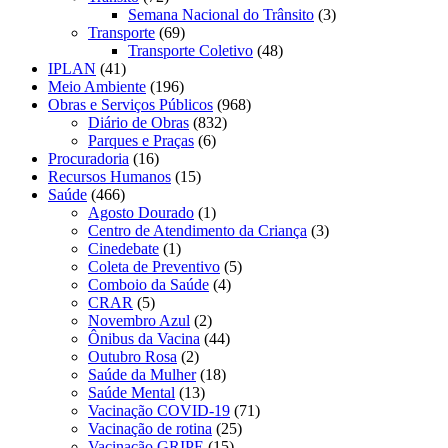
Semana Nacional do Trânsito
(3)
Transporte
(69)
Transporte Coletivo
(48)
IPLAN
(41)
Meio Ambiente
(196)
Obras e Serviços Públicos
(968)
Diário de Obras
(832)
Parques e Praças
(6)
Procuradoria
(16)
Recursos Humanos
(15)
Saúde
(466)
Agosto Dourado
(1)
Centro de Atendimento da Criança
(3)
Cinedebate
(1)
Coleta de Preventivo
(5)
Comboio da Saúde
(4)
CRAR
(5)
Novembro Azul
(2)
Ônibus da Vacina
(44)
Outubro Rosa
(2)
Saúde da Mulher
(18)
Saúde Mental
(13)
Vacinação COVID-19
(71)
Vacinação de rotina
(25)
Vacinação GRIPE
(15)