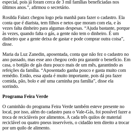
especial, pois já foram cerca de 3 mil famílias beneficiadas nos
últimos anos.”, afirmou o secretário.
Rosilda Falarz chegou logo pela manhã para fazer o cadastro. Ela
conta que é diarista, tem filhos e netos que moram com ela, e às
vezes falta dinheiro para algumas despesas. “Ajuda bastante, porque
às vezes, quando falta o gás, a gente não tem o dinheiro. É um
dinheiro que a gente deixa de gastar e pode comprar outra coisa”,
disse.
Maria da Luz Zanedin, aposentada, conta que não fez o cadastro no
ano passado, mas esse ano chegou cedo pra garantir o benefício. Em
casa, o botijão de gás dura pouco mais de um mês, garantindo as
refeições da família. “Aposentado ganha pouco e gasta muito com
remédio. Então, essa ajuda é muito importante, pois dá pra fazer
comida, pão, bolo e até uma carninha pra família”, disse ela
sorrindo.
Programa Feira Verde
O caminhão do programa Feira Verde também esteve presente no
local, por isso, além do cadastro para o Vale-Gás, foi possível fazer a
troca de recicláveis por alimentos. A cada três quilos de material
reciclável ou quatro pneus inservíveis, o cidadão tem direito a trocar
por um quilo de alimento.