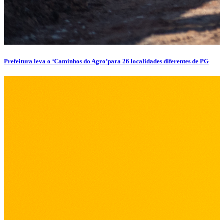
Prefeitura leva o ‘Caminhos do Agro’para 26 localidades diferentes de PG