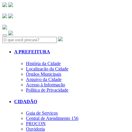
Search:
A PREFEITURA
História da Cidade
Localização da Cidade
Órgãos Municipais
Arquivo da Cidade
Acesso à Informação
Política de Privacidade
CIDADÃO
Guia de Serviços
Central de Atendimento 156
PROCON
Ouvidoria