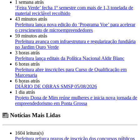
1 semana atrás
‘Feira Verde’ fecha 1º semestre com mais de 1,3 tonelada de
material reciclável recolhido
43 minutos atrás
Prefeitura lança nova edição do ‘Programa Voe’ para acelerar
o crescimento de microempreendedores
59 minutos atrás
Prefeitura avança com infraestrutura e regularização fundiária
no Jardim Ouro Verde
3 horas atrás
Prefeitura lança editais da Política Nacional Aldir Blanc
6 horas atrás
Prefeitura abre inscrições para Curso de Qualificação em
Marcenaria
6 horas atrás
DIÁRIO DE OBRAS SMSP 05/08/2026
1 dia atrás
Projeto Dona de Mim reúne mulheres e inicia nova jornada de
empreendedorismo em Ponta Grossa
Notícias Mais Lidas
1604 leitura(s)
Prefeitura reforça prazos de inscrição dos concursos públicos