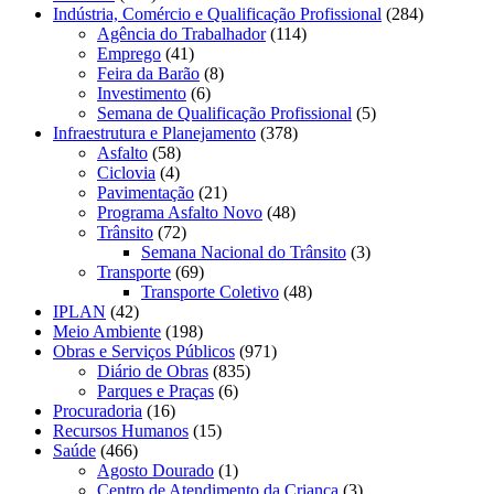
Indústria, Comércio e Qualificação Profissional
(284)
Agência do Trabalhador
(114)
Emprego
(41)
Feira da Barão
(8)
Investimento
(6)
Semana de Qualificação Profissional
(5)
Infraestrutura e Planejamento
(378)
Asfalto
(58)
Ciclovia
(4)
Pavimentação
(21)
Programa Asfalto Novo
(48)
Trânsito
(72)
Semana Nacional do Trânsito
(3)
Transporte
(69)
Transporte Coletivo
(48)
IPLAN
(42)
Meio Ambiente
(198)
Obras e Serviços Públicos
(971)
Diário de Obras
(835)
Parques e Praças
(6)
Procuradoria
(16)
Recursos Humanos
(15)
Saúde
(466)
Agosto Dourado
(1)
Centro de Atendimento da Criança
(3)