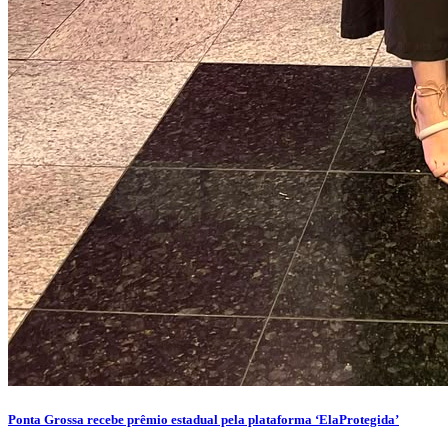
Ponta Grossa recebe prêmio estadual pela plataforma ‘ElaProtegida’