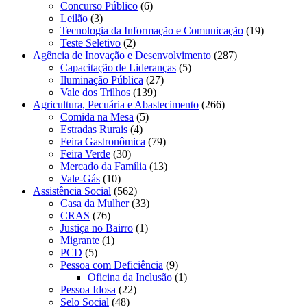
Concurso Público
(6)
Leilão
(3)
Tecnologia da Informação e Comunicação
(19)
Teste Seletivo
(2)
Agência de Inovação e Desenvolvimento
(287)
Capacitação de Lideranças
(5)
Iluminação Pública
(27)
Vale dos Trilhos
(139)
Agricultura, Pecuária e Abastecimento
(266)
Comida na Mesa
(5)
Estradas Rurais
(4)
Feira Gastronômica
(79)
Feira Verde
(30)
Mercado da Família
(13)
Vale-Gás
(10)
Assistência Social
(562)
Casa da Mulher
(33)
CRAS
(76)
Justiça no Bairro
(1)
Migrante
(1)
PCD
(5)
Pessoa com Deficiência
(9)
Oficina da Inclusão
(1)
Pessoa Idosa
(22)
Selo Social
(48)