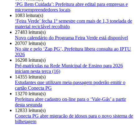
‘PG Bem Cuidada’: Prefeitura abre edital para empresas e
microempreendedores locais
1083 leitura(s)
‘Feira Verde’ fecha 1º semestre com mais de 1,3 tonelada de
material reciclável recolhido
27483 leitura(s)
Novo calendário do Programa Feira Verde está disponível
20707 leitura(s)
No site e pelo ‘Zap PG’, Prefeitura libera consulta ao IPTU
2026
16298 leitura(s)
Pré-matrículas na Rede Municipal de Ensino para 2026
iniciam nesta terça (16)
14355 leitura(s)
Estudantes que utilizam meia-passagem poderão emitir o
cartão Conecta PG
13270 leitura(s)
Prefeitura abre cadastro on-line para o ‘Vale-Gás’ a partir
desta segunda
12833 leitura(s)
Conecta PG abre migração de idosos para o novo sistema de
bilhetagem