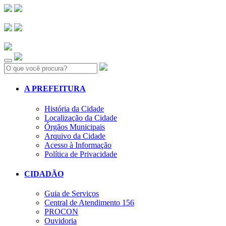
Search:
A PREFEITURA
História da Cidade
Localização da Cidade
Órgãos Municipais
Arquivo da Cidade
Acesso à Informação
Política de Privacidade
CIDADÃO
Guia de Serviços
Central de Atendimento 156
PROCON
Ouvidoria