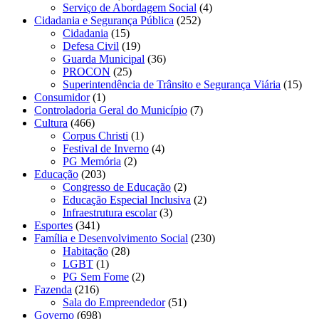
Serviço de Abordagem Social
(4)
Cidadania e Segurança Pública
(252)
Cidadania
(15)
Defesa Civil
(19)
Guarda Municipal
(36)
PROCON
(25)
Superintendência de Trânsito e Segurança Viária
(15)
Consumidor
(1)
Controladoria Geral do Município
(7)
Cultura
(466)
Corpus Christi
(1)
Festival de Inverno
(4)
PG Memória
(2)
Educação
(203)
Congresso de Educação
(2)
Educação Especial Inclusiva
(2)
Infraestrutura escolar
(3)
Esportes
(341)
Família e Desenvolvimento Social
(230)
Habitação
(28)
LGBT
(1)
PG Sem Fome
(2)
Fazenda
(216)
Sala do Empreendedor
(51)
Governo
(698)