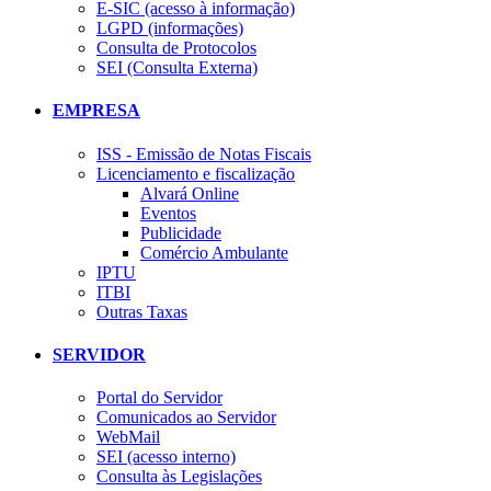
E-SIC (acesso à informação)
LGPD (informações)
Consulta de Protocolos
SEI (Consulta Externa)
EMPRESA
ISS - Emissão de Notas Fiscais
Licenciamento e fiscalização
Alvará Online
Eventos
Publicidade
Comércio Ambulante
IPTU
ITBI
Outras Taxas
SERVIDOR
Portal do Servidor
Comunicados ao Servidor
WebMail
SEI (acesso interno)
Consulta às Legislações