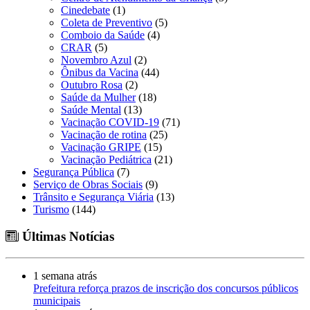
Cinedebate
(1)
Coleta de Preventivo
(5)
Comboio da Saúde
(4)
CRAR
(5)
Novembro Azul
(2)
Ônibus da Vacina
(44)
Outubro Rosa
(2)
Saúde da Mulher
(18)
Saúde Mental
(13)
Vacinação COVID-19
(71)
Vacinação de rotina
(25)
Vacinação GRIPE
(15)
Vacinação Pediátrica
(21)
Segurança Pública
(7)
Serviço de Obras Sociais
(9)
Trânsito e Segurança Viária
(13)
Turismo
(144)
Últimas Notícias
1 semana atrás
Prefeitura reforça prazos de inscrição dos concursos públicos
municipais