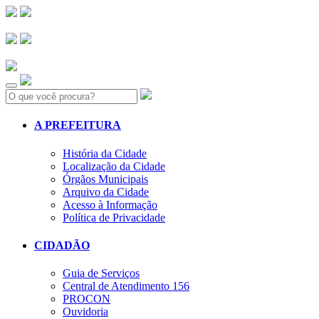
Search:
A PREFEITURA
História da Cidade
Localização da Cidade
Órgãos Municipais
Arquivo da Cidade
Acesso à Informação
Política de Privacidade
CIDADÃO
Guia de Serviços
Central de Atendimento 156
PROCON
Ouvidoria