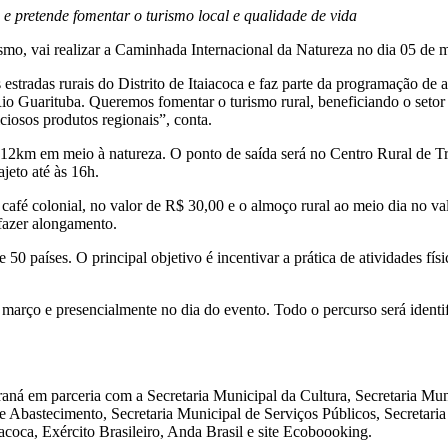
e pretende fomentar o turismo local e qualidade de vida
mo, vai realizar a Caminhada Internacional da Natureza no dia 05 de mar
s estradas rurais do Distrito de Itaiacoca e faz parte da programação d
io Guarituba. Queremos fomentar o turismo rural, beneficiando o setor d
ciosos produtos regionais”, conta.
 12km em meio à natureza. O ponto de saída será no Centro Rural de 
ajeto até às 16h.
m café colonial, no valor de R$ 30,00 e o almoço rural ao meio dia n
 fazer alongamento.
países. O principal objetivo é incentivar a prática de atividades físic
 março e presencialmente no dia do evento. Todo o percurso será identi
ná em parceria com a Secretaria Municipal da Cultura, Secretaria Mun
e Abastecimento, Secretaria Municipal de Serviços Públicos, Secretaria
oca, Exército Brasileiro, Anda Brasil e site Ecoboooking.