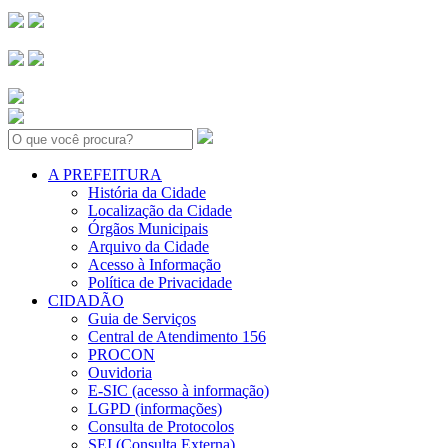
Search:
A PREFEITURA
História da Cidade
Localização da Cidade
Órgãos Municipais
Arquivo da Cidade
Acesso à Informação
Política de Privacidade
CIDADÃO
Guia de Serviços
Central de Atendimento 156
PROCON
Ouvidoria
E-SIC (acesso à informação)
LGPD (informações)
Consulta de Protocolos
SEI (Consulta Externa)