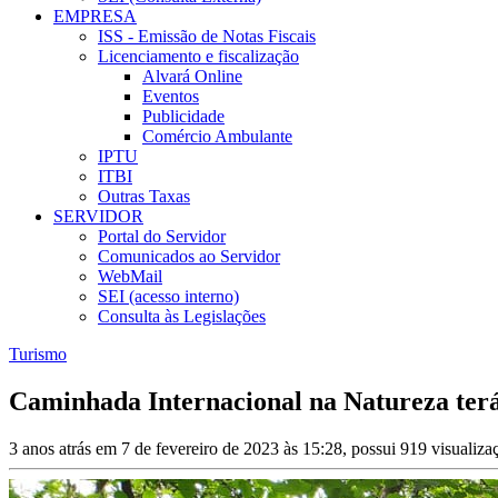
EMPRESA
ISS - Emissão de Notas Fiscais
Licenciamento e fiscalização
Alvará Online
Eventos
Publicidade
Comércio Ambulante
IPTU
ITBI
Outras Taxas
SERVIDOR
Portal do Servidor
Comunicados ao Servidor
WebMail
SEI (acesso interno)
Consulta às Legislações
Turismo
Caminhada Internacional na Natureza terá
3 anos atrás em 7 de fevereiro de 2023 às 15:28, possui 919 visualiz