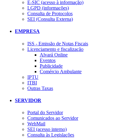
E-SIC (acesso à informação)
LGPD (informações)
Consulta de Protocolos
SEI (Consulta Externa)
EMPRESA
ISS - Emissão de Notas Fiscais
Licenciamento e fiscalização
Alvará Online
Eventos
Publicidade
Comércio Ambulante
IPTU
ITBI
Outras Taxas
SERVIDOR
Portal do Servidor
Comunicados ao Servidor
WebMail
SEI (acesso interno)
Consulta às Legislações