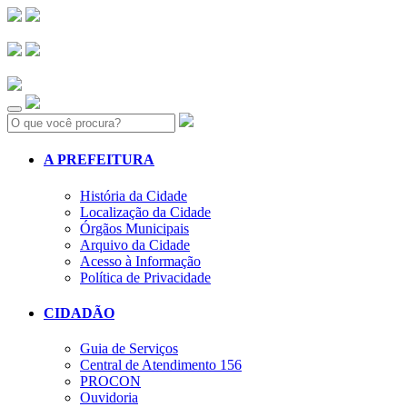
Search:
A PREFEITURA
História da Cidade
Localização da Cidade
Órgãos Municipais
Arquivo da Cidade
Acesso à Informação
Política de Privacidade
CIDADÃO
Guia de Serviços
Central de Atendimento 156
PROCON
Ouvidoria