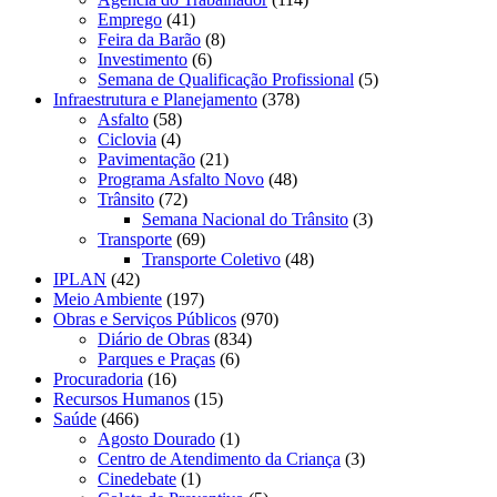
Emprego
(41)
Feira da Barão
(8)
Investimento
(6)
Semana de Qualificação Profissional
(5)
Infraestrutura e Planejamento
(378)
Asfalto
(58)
Ciclovia
(4)
Pavimentação
(21)
Programa Asfalto Novo
(48)
Trânsito
(72)
Semana Nacional do Trânsito
(3)
Transporte
(69)
Transporte Coletivo
(48)
IPLAN
(42)
Meio Ambiente
(197)
Obras e Serviços Públicos
(970)
Diário de Obras
(834)
Parques e Praças
(6)
Procuradoria
(16)
Recursos Humanos
(15)
Saúde
(466)
Agosto Dourado
(1)
Centro de Atendimento da Criança
(3)
Cinedebate
(1)