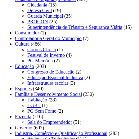
Cidadania
(15)
Defesa Civil
(19)
Guarda Municipal
(35)
PROCON
(25)
Superintendência de Trânsito e Segurança Viária
(15)
Consumidor
(1)
Controladoria Geral do Município
(7)
Cultura
(466)
Corpus Christi
(1)
Festival de Inverno
(4)
PG Memória
(2)
Educação
(203)
Congresso de Educação
(2)
Educação Especial Inclusiva
(2)
Infraestrutura escolar
(3)
Esportes
(340)
Família e Desenvolvimento Social
(230)
Habitação
(28)
LGBT
(1)
PG Sem Fome
(2)
Fazenda
(216)
Sala do Empreendedor
(51)
Governo
(697)
Indústria, Comércio e Qualificação Profissional
(283)
Agência do Trabalhador
(114)