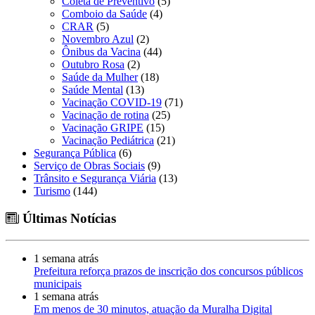
Coleta de Preventivo
(5)
Comboio da Saúde
(4)
CRAR
(5)
Novembro Azul
(2)
Ônibus da Vacina
(44)
Outubro Rosa
(2)
Saúde da Mulher
(18)
Saúde Mental
(13)
Vacinação COVID-19
(71)
Vacinação de rotina
(25)
Vacinação GRIPE
(15)
Vacinação Pediátrica
(21)
Segurança Pública
(6)
Serviço de Obras Sociais
(9)
Trânsito e Segurança Viária
(13)
Turismo
(144)
Últimas Notícias
1 semana atrás
Prefeitura reforça prazos de inscrição dos concursos públicos
municipais
1 semana atrás
Em menos de 30 minutos, atuação da Muralha Digital