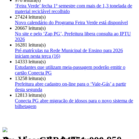
976 leitura(s)
‘Feira Verde’ fecha 1º semestre com mais de 1,3 tonelada de
material reciclável recolhido
27424 leitura(s)
Novo calendário do Programa Feira Verde está disponível
20667 leitura(s)
No site e pelo ‘Zap PG’, Prefeitura libera consulta ao IPTU
2026
16281 leitura(s)
Pré-matrículas na Rede Municipal de Ensino para 2026
iniciam nesta terça (16)
14333 leitura(s)
Estudantes que utilizam meia-passagem poderão emitir o
cartão Conecta PG
13258 leitura(s)
Prefeitura abre cadastro on-line para o ‘Vale-Gás’ a partir
desta segunda
12813 leitura(s)
Conecta PG abre migração de idosos para o novo sistema de
bilhetagem