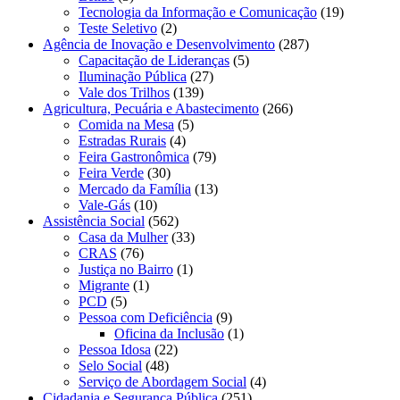
Tecnologia da Informação e Comunicação
(19)
Teste Seletivo
(2)
Agência de Inovação e Desenvolvimento
(287)
Capacitação de Lideranças
(5)
Iluminação Pública
(27)
Vale dos Trilhos
(139)
Agricultura, Pecuária e Abastecimento
(266)
Comida na Mesa
(5)
Estradas Rurais
(4)
Feira Gastronômica
(79)
Feira Verde
(30)
Mercado da Família
(13)
Vale-Gás
(10)
Assistência Social
(562)
Casa da Mulher
(33)
CRAS
(76)
Justiça no Bairro
(1)
Migrante
(1)
PCD
(5)
Pessoa com Deficiência
(9)
Oficina da Inclusão
(1)
Pessoa Idosa
(22)
Selo Social
(48)
Serviço de Abordagem Social
(4)
Cidadania e Segurança Pública
(251)