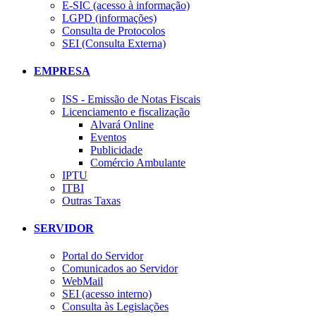
E-SIC (acesso à informação)
LGPD (informações)
Consulta de Protocolos
SEI (Consulta Externa)
EMPRESA
ISS - Emissão de Notas Fiscais
Licenciamento e fiscalização
Alvará Online
Eventos
Publicidade
Comércio Ambulante
IPTU
ITBI
Outras Taxas
SERVIDOR
Portal do Servidor
Comunicados ao Servidor
WebMail
SEI (acesso interno)
Consulta às Legislações