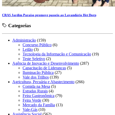
CRAS Jardim Paraíso promove passeio ao Lavandário Het Dorp
Categorias
Administração
(159)
Concurso Público
(6)
Leilão
(3)
Tecnologia da Informação e Comunicação
(19)
Teste Seletivo
(2)
Agência de Inovação e Desenvolvimento
(287)
Capacitação de Lideranças
(5)
Iluminação Pública
(27)
Vale dos Trilhos
(139)
Agricultura, Pecuária e Abastecimento
(266)
Comida na Mesa
(5)
Estradas Rurais
(4)
Feira Gastronômica
(79)
Feira Verde
(30)
Mercado da Família
(13)
Vale-Gás
(10)
Assistência Social
(562)