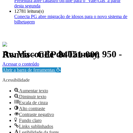
Prefeitura abre cadastro on-line para o ‘Vale-Gás’ a partir
desta segunda
12781 leitura(s)
Conecta PG abre migração de idosos para o novo sistema de
bilhetagem
Av. Visconde de Taunay, 950 - Ronda - CEP 84051-000
Política de Privacidade.
Acessar o conteúdo
Abrir a barra de ferramentas
Acessibilidade
Aumentar texto
Diminuir texto
Escala de cinza
Alto contraste
Contraste negativo
Fundo claro
Links sublinhados
Legibilidade da fonte