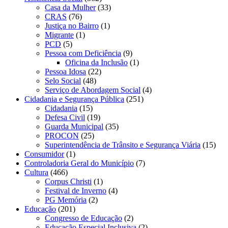
Casa da Mulher
(33)
CRAS
(76)
Justiça no Bairro
(1)
Migrante
(1)
PCD
(5)
Pessoa com Deficiência
(9)
Oficina da Inclusão
(1)
Pessoa Idosa
(22)
Selo Social
(48)
Serviço de Abordagem Social
(4)
Cidadania e Segurança Pública
(251)
Cidadania
(15)
Defesa Civil
(19)
Guarda Municipal
(35)
PROCON
(25)
Superintendência de Trânsito e Segurança Viária
(15)
Consumidor
(1)
Controladoria Geral do Município
(7)
Cultura
(466)
Corpus Christi
(1)
Festival de Inverno
(4)
PG Memória
(2)
Educação
(201)
Congresso de Educação
(2)
Educação Especial Inclusiva
(2)