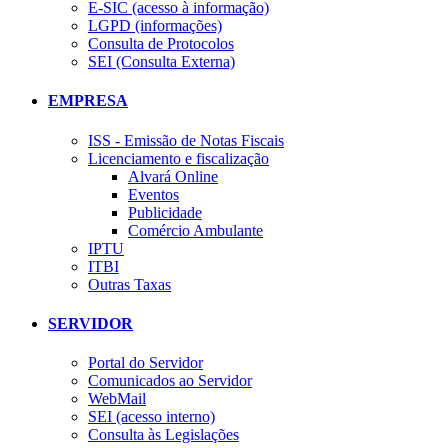
E-SIC (acesso à informação)
LGPD (informações)
Consulta de Protocolos
SEI (Consulta Externa)
EMPRESA
ISS - Emissão de Notas Fiscais
Licenciamento e fiscalização
Alvará Online
Eventos
Publicidade
Comércio Ambulante
IPTU
ITBI
Outras Taxas
SERVIDOR
Portal do Servidor
Comunicados ao Servidor
WebMail
SEI (acesso interno)
Consulta às Legislações