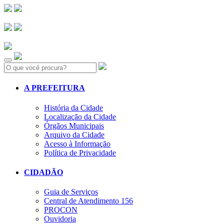
Search:
A PREFEITURA
História da Cidade
Localização da Cidade
Órgãos Municipais
Arquivo da Cidade
Acesso à Informação
Política de Privacidade
CIDADÃO
Guia de Serviços
Central de Atendimento 156
PROCON
Ouvidoria