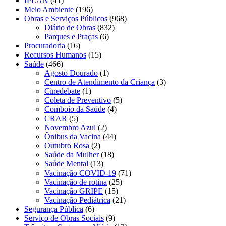
IPLAN
(41)
Meio Ambiente
(196)
Obras e Serviços Públicos
(968)
Diário de Obras
(832)
Parques e Praças
(6)
Procuradoria
(16)
Recursos Humanos
(15)
Saúde
(466)
Agosto Dourado
(1)
Centro de Atendimento da Criança
(3)
Cinedebate
(1)
Coleta de Preventivo
(5)
Comboio da Saúde
(4)
CRAR
(5)
Novembro Azul
(2)
Ônibus da Vacina
(44)
Outubro Rosa
(2)
Saúde da Mulher
(18)
Saúde Mental
(13)
Vacinação COVID-19
(71)
Vacinação de rotina
(25)
Vacinação GRIPE
(15)
Vacinação Pediátrica
(21)
Segurança Pública
(6)
Serviço de Obras Sociais
(9)