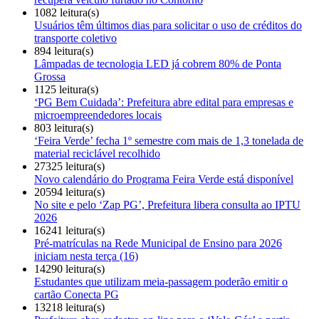
1082 leitura(s)
Usuários têm últimos dias para solicitar o uso de créditos do
transporte coletivo
894 leitura(s)
Lâmpadas de tecnologia LED já cobrem 80% de Ponta
Grossa
1125 leitura(s)
‘PG Bem Cuidada’: Prefeitura abre edital para empresas e
microempreendedores locais
803 leitura(s)
‘Feira Verde’ fecha 1º semestre com mais de 1,3 tonelada de
material reciclável recolhido
27325 leitura(s)
Novo calendário do Programa Feira Verde está disponível
20594 leitura(s)
No site e pelo ‘Zap PG’, Prefeitura libera consulta ao IPTU
2026
16241 leitura(s)
Pré-matrículas na Rede Municipal de Ensino para 2026
iniciam nesta terça (16)
14290 leitura(s)
Estudantes que utilizam meia-passagem poderão emitir o
cartão Conecta PG
13218 leitura(s)