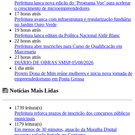
Prefeitura lança nova edição do ‘Programa Voe’ para acelerar
o crescimento de microempreendedores
17 horas atrás
Prefeitura avança com infraestrutura e regularização fundiária
no Jardim Ouro Verde
19 horas atrás
Prefeitura lança editais da Política Nacional Aldir Blanc
22 horas atrás
Prefeitura abre inscrições para Curso de Qualificação em
Marcenaria
23 horas atrás
DIÁRIO DE OBRAS SMSP 05/08/2026
1 dia atrás
Projeto Dona de Mim reúne mulheres e inicia nova jornada de
empreendedorismo em Ponta Grossa
Notícias Mais Lidas
1739 leitura(s)
Prefeitura reforça prazos de inscrição dos concursos públicos
municipais
1179 leitura(s)
Em menos de 30 minutos, atuação da Muralha Digital
recupera veículo furtado no Contorno