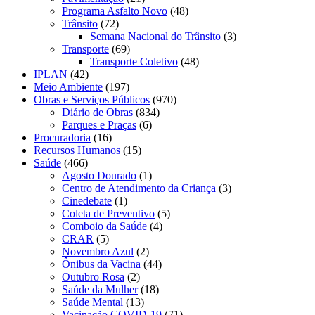
Programa Asfalto Novo
(48)
Trânsito
(72)
Semana Nacional do Trânsito
(3)
Transporte
(69)
Transporte Coletivo
(48)
IPLAN
(42)
Meio Ambiente
(197)
Obras e Serviços Públicos
(970)
Diário de Obras
(834)
Parques e Praças
(6)
Procuradoria
(16)
Recursos Humanos
(15)
Saúde
(466)
Agosto Dourado
(1)
Centro de Atendimento da Criança
(3)
Cinedebate
(1)
Coleta de Preventivo
(5)
Comboio da Saúde
(4)
CRAR
(5)
Novembro Azul
(2)
Ônibus da Vacina
(44)
Outubro Rosa
(2)
Saúde da Mulher
(18)
Saúde Mental
(13)
Vacinação COVID-19
(71)