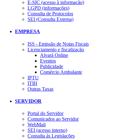
E-SIC (acesso à informação)
LGPD (informações)
Consulta de Protocolos
SEI (Consulta Externa)
EMPRESA
ISS - Emissão de Notas Fiscais
Licenciamento e fiscalização
Alvará Online
Eventos
Publicidade
Comércio Ambulante
IPTU
ITBI
Outras Taxas
SERVIDOR
Portal do Servidor
Comunicados ao Servidor
WebMail
SEI (acesso interno)
Consulta às Legislações