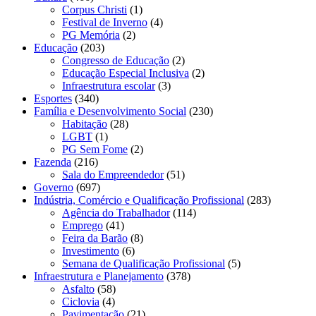
Corpus Christi
(1)
Festival de Inverno
(4)
PG Memória
(2)
Educação
(203)
Congresso de Educação
(2)
Educação Especial Inclusiva
(2)
Infraestrutura escolar
(3)
Esportes
(340)
Família e Desenvolvimento Social
(230)
Habitação
(28)
LGBT
(1)
PG Sem Fome
(2)
Fazenda
(216)
Sala do Empreendedor
(51)
Governo
(697)
Indústria, Comércio e Qualificação Profissional
(283)
Agência do Trabalhador
(114)
Emprego
(41)
Feira da Barão
(8)
Investimento
(6)
Semana de Qualificação Profissional
(5)
Infraestrutura e Planejamento
(378)
Asfalto
(58)
Ciclovia
(4)
Pavimentação
(21)