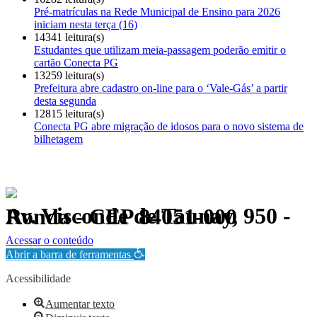
Pré-matrículas na Rede Municipal de Ensino para 2026
iniciam nesta terça (16)
14341 leitura(s)
Estudantes que utilizam meia-passagem poderão emitir o
cartão Conecta PG
13259 leitura(s)
Prefeitura abre cadastro on-line para o ‘Vale-Gás’ a partir
desta segunda
12815 leitura(s)
Conecta PG abre migração de idosos para o novo sistema de
bilhetagem
Av. Visconde de Taunay, 950 - Ronda - CEP 84051-000
Política de Privacidade.
Acessar o conteúdo
Abrir a barra de ferramentas
Acessibilidade
Aumentar texto