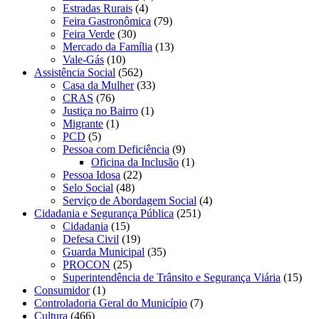
Estradas Rurais
(4)
Feira Gastronômica
(79)
Feira Verde
(30)
Mercado da Família
(13)
Vale-Gás
(10)
Assistência Social
(562)
Casa da Mulher
(33)
CRAS
(76)
Justiça no Bairro
(1)
Migrante
(1)
PCD
(5)
Pessoa com Deficiência
(9)
Oficina da Inclusão
(1)
Pessoa Idosa
(22)
Selo Social
(48)
Serviço de Abordagem Social
(4)
Cidadania e Segurança Pública
(251)
Cidadania
(15)
Defesa Civil
(19)
Guarda Municipal
(35)
PROCON
(25)
Superintendência de Trânsito e Segurança Viária
(15)
Consumidor
(1)
Controladoria Geral do Município
(7)
Cultura
(466)