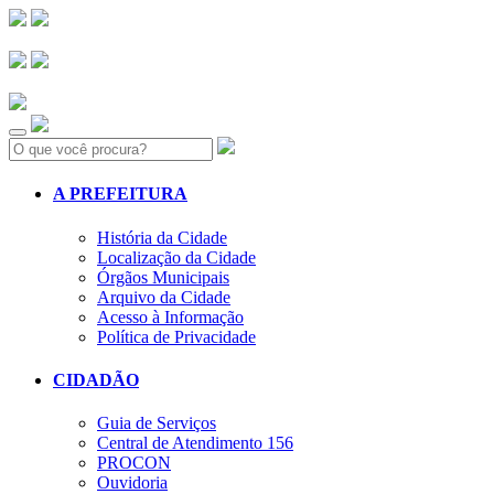
Search:
A PREFEITURA
História da Cidade
Localização da Cidade
Órgãos Municipais
Arquivo da Cidade
Acesso à Informação
Política de Privacidade
CIDADÃO
Guia de Serviços
Central de Atendimento 156
PROCON
Ouvidoria