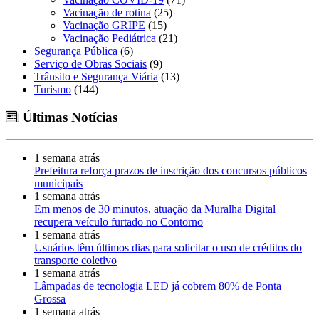
Vacinação de rotina
(25)
Vacinação GRIPE
(15)
Vacinação Pediátrica
(21)
Segurança Pública
(6)
Serviço de Obras Sociais
(9)
Trânsito e Segurança Viária
(13)
Turismo
(144)
Últimas Notícias
1 semana atrás
Prefeitura reforça prazos de inscrição dos concursos públicos
municipais
1 semana atrás
Em menos de 30 minutos, atuação da Muralha Digital
recupera veículo furtado no Contorno
1 semana atrás
Usuários têm últimos dias para solicitar o uso de créditos do
transporte coletivo
1 semana atrás
Lâmpadas de tecnologia LED já cobrem 80% de Ponta
Grossa
1 semana atrás