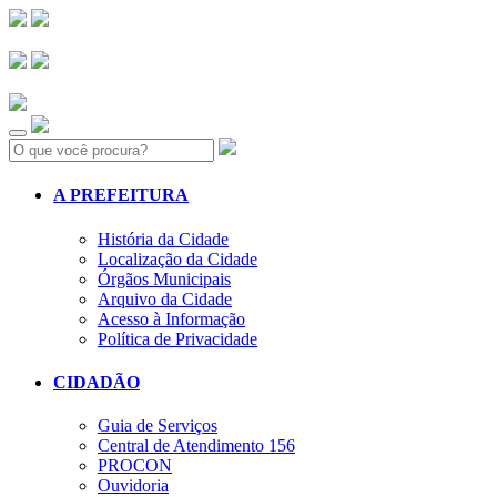
Search:
A PREFEITURA
História da Cidade
Localização da Cidade
Órgãos Municipais
Arquivo da Cidade
Acesso à Informação
Política de Privacidade
CIDADÃO
Guia de Serviços
Central de Atendimento 156
PROCON
Ouvidoria