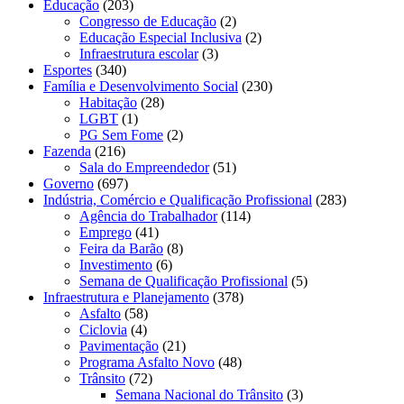
Educação
(203)
Congresso de Educação
(2)
Educação Especial Inclusiva
(2)
Infraestrutura escolar
(3)
Esportes
(340)
Família e Desenvolvimento Social
(230)
Habitação
(28)
LGBT
(1)
PG Sem Fome
(2)
Fazenda
(216)
Sala do Empreendedor
(51)
Governo
(697)
Indústria, Comércio e Qualificação Profissional
(283)
Agência do Trabalhador
(114)
Emprego
(41)
Feira da Barão
(8)
Investimento
(6)
Semana de Qualificação Profissional
(5)
Infraestrutura e Planejamento
(378)
Asfalto
(58)
Ciclovia
(4)
Pavimentação
(21)
Programa Asfalto Novo
(48)
Trânsito
(72)
Semana Nacional do Trânsito
(3)