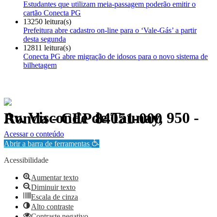
Estudantes que utilizam meia-passagem poderão emitir o
cartão Conecta PG
13250 leitura(s)
Prefeitura abre cadastro on-line para o ‘Vale-Gás’ a partir
desta segunda
12811 leitura(s)
Conecta PG abre migração de idosos para o novo sistema de
bilhetagem
Av. Visconde de Taunay, 950 - Ronda - CEP 84051-000
Política de Privacidade.
Acessar o conteúdo
Abrir a barra de ferramentas
Acessibilidade
Aumentar texto
Diminuir texto
Escala de cinza
Alto contraste
Contraste negativo