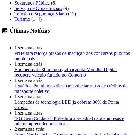
Segurança Pública
(6)
Serviço de Obras Sociais
(9)
Trânsito e Segurança Viária
(13)
Turismo
(144)
Últimas Notícias
1 semana atrás
Prefeitura reforça prazos de inscrição dos concursos públicos
municipais
1 semana atrás
Em menos de 30 minutos, atuação da Muralha Digital
recupera veículo furtado no Contorno
1 semana atrás
Usuários têm últimos dias para solicitar o uso de créditos do
transporte coletivo
1 semana atrás
Lâmpadas de tecnologia LED já cobrem 80% de Ponta
Grossa
1 semana atrás
‘PG Bem Cuidada’: Prefeitura abre edital para empresas e
microempreendedores locais
2 semanas atrás
‘Feira Verde’ fecha 1º semestre com mais de 1,3 tonelada de