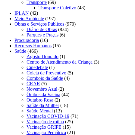
Transporte
(69)
Transporte Coletivo
(48)
IPLAN
(42)
Meio Ambiente
(197)
Obras e Serviços Públicos
(970)
Diário de Obras
(834)
Parques e Praças
(6)
Procuradoria
(16)
Recursos Humanos
(15)
Saúde
(466)
Agosto Dourado
(1)
Centro de Atendimento da Criança
(3)
Cinedebate
(1)
Coleta de Preventivo
(5)
Comboio da Saúde
(4)
CRAR
(5)
Novembro Azul
(2)
Ônibus da Vacina
(44)
Outubro Rosa
(2)
Saúde da Mulher
(18)
Saúde Mental
(13)
Vacinação COVID-19
(71)
Vacinação de rotina
(25)
Vacinação GRIPE
(15)
Vacinação Pediátrica
(21)