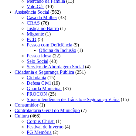
Mercado da Família
(13)
Vale-Gás
(10)
Assistência Social
(562)
Casa da Mulher
(33)
CRAS
(76)
Justiça no Bairro
(1)
Migrante
(1)
PCD
(5)
Pessoa com Deficiência
(9)
Oficina da Inclusão
(1)
Pessoa Idosa
(22)
Selo Social
(48)
Serviço de Abordagem Social
(4)
Cidadania e Segurança Pública
(251)
Cidadania
(15)
Defesa Civil
(19)
Guarda Municipal
(35)
PROCON
(25)
Superintendência de Trânsito e Segurança Viária
(15)
Consumidor
(1)
Controladoria Geral do Município
(7)
Cultura
(466)
Corpus Christi
(1)
Festival de Inverno
(4)
PG Memória
(2)