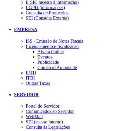
E-SIC (acesso à informação)
LGPD (informações)
Consulta de Protocolos
SEI (Consulta Externa)
EMPRESA
ISS - Emissão de Notas Fiscais
Licenciamento e fiscalização
Alvará Online
Eventos
Publicidade
Comércio Ambulante
IPTU
ITBI
Outras Taxas
SERVIDOR
Portal do Servidor
Comunicados ao Servidor
WebMail
SEI (acesso interno)
Consulta às Legislações