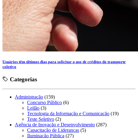
Usuários têm últimos dias para solicitar o uso de créditos do transporte
coletivo
Categorias
Administração
(159)
Concurso Público
(6)
Leilão
(3)
Tecnologia da Informação e Comunicação
(19)
Teste Seletivo
(2)
Agência de Inovação e Desenvolvimento
(287)
Capacitação de Lideranças
(5)
Iluminação Pública
(27)