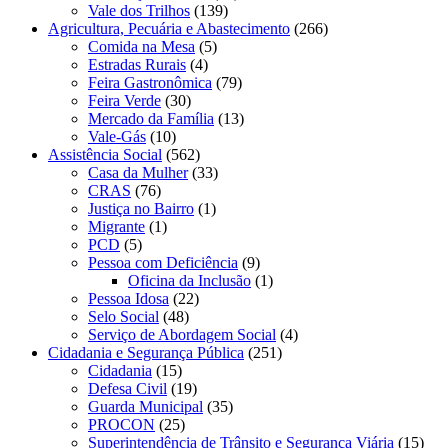
Vale dos Trilhos
(139)
Agricultura, Pecuária e Abastecimento
(266)
Comida na Mesa
(5)
Estradas Rurais
(4)
Feira Gastronômica
(79)
Feira Verde
(30)
Mercado da Família
(13)
Vale-Gás
(10)
Assistência Social
(562)
Casa da Mulher
(33)
CRAS
(76)
Justiça no Bairro
(1)
Migrante
(1)
PCD
(5)
Pessoa com Deficiência
(9)
Oficina da Inclusão
(1)
Pessoa Idosa
(22)
Selo Social
(48)
Serviço de Abordagem Social
(4)
Cidadania e Segurança Pública
(251)
Cidadania
(15)
Defesa Civil
(19)
Guarda Municipal
(35)
PROCON
(25)
Superintendência de Trânsito e Segurança Viária
(15)