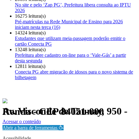
No site e pelo ‘Zap PG’, Prefeitura libera consulta ao IPTU
2026
16275 leitura(s)
Pré-matrículas na Rede Municipal de Ensino para 2026
iniciam nesta terça (16)
14324 leitura(s)
Estudantes que utilizam meia-passagem poderão emitir o
cartão Conecta PG
13248 leitura(s)
Prefeitura abre cadastro on-line para o ‘Vale-Gás’ a partir
desta segunda
12811 leitura(s)
Conecta PG abre migração de idosos para o novo sistema de
bilhetagem
Av. Visconde de Taunay, 950 - Ronda - CEP 84051-000
Política de Privacidade.
Acessar o conteúdo
Abrir a barra de ferramentas
Acessibilidade