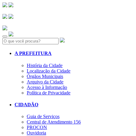
Search:
A PREFEITURA
História da Cidade
Localização da Cidade
Órgãos Municipais
Arquivo da Cidade
Acesso à Informação
Política de Privacidade
CIDADÃO
Guia de Serviços
Central de Atendimento 156
PROCON
Ouvidoria