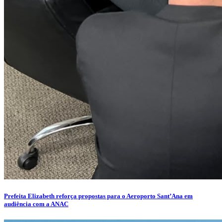
Prefeita Elizabeth reforça propostas para o Aeroporto Sant’Ana em
audiência com a ANAC