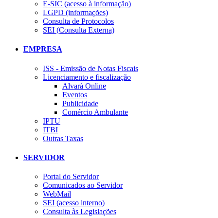
E-SIC (acesso à informação)
LGPD (informações)
Consulta de Protocolos
SEI (Consulta Externa)
EMPRESA
ISS - Emissão de Notas Fiscais
Licenciamento e fiscalização
Alvará Online
Eventos
Publicidade
Comércio Ambulante
IPTU
ITBI
Outras Taxas
SERVIDOR
Portal do Servidor
Comunicados ao Servidor
WebMail
SEI (acesso interno)
Consulta às Legislações