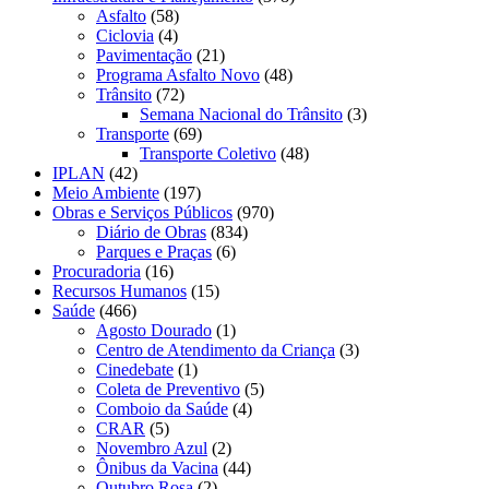
Asfalto
(58)
Ciclovia
(4)
Pavimentação
(21)
Programa Asfalto Novo
(48)
Trânsito
(72)
Semana Nacional do Trânsito
(3)
Transporte
(69)
Transporte Coletivo
(48)
IPLAN
(42)
Meio Ambiente
(197)
Obras e Serviços Públicos
(970)
Diário de Obras
(834)
Parques e Praças
(6)
Procuradoria
(16)
Recursos Humanos
(15)
Saúde
(466)
Agosto Dourado
(1)
Centro de Atendimento da Criança
(3)
Cinedebate
(1)
Coleta de Preventivo
(5)
Comboio da Saúde
(4)
CRAR
(5)
Novembro Azul
(2)
Ônibus da Vacina
(44)
Outubro Rosa
(2)