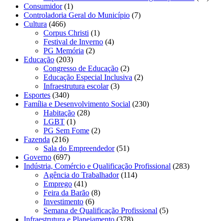
Consumidor
(1)
Controladoria Geral do Município
(7)
Cultura
(466)
Corpus Christi
(1)
Festival de Inverno
(4)
PG Memória
(2)
Educação
(203)
Congresso de Educação
(2)
Educação Especial Inclusiva
(2)
Infraestrutura escolar
(3)
Esportes
(340)
Família e Desenvolvimento Social
(230)
Habitação
(28)
LGBT
(1)
PG Sem Fome
(2)
Fazenda
(216)
Sala do Empreendedor
(51)
Governo
(697)
Indústria, Comércio e Qualificação Profissional
(283)
Agência do Trabalhador
(114)
Emprego
(41)
Feira da Barão
(8)
Investimento
(6)
Semana de Qualificação Profissional
(5)
Infraestrutura e Planejamento
(378)