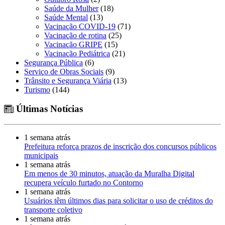
Saúde da Mulher
(18)
Saúde Mental
(13)
Vacinação COVID-19
(71)
Vacinação de rotina
(25)
Vacinação GRIPE
(15)
Vacinação Pediátrica
(21)
Segurança Pública
(6)
Serviço de Obras Sociais
(9)
Trânsito e Segurança Viária
(13)
Turismo
(144)
Últimas Notícias
1 semana atrás
Prefeitura reforça prazos de inscrição dos concursos públicos
municipais
1 semana atrás
Em menos de 30 minutos, atuação da Muralha Digital
recupera veículo furtado no Contorno
1 semana atrás
Usuários têm últimos dias para solicitar o uso de créditos do
transporte coletivo
1 semana atrás