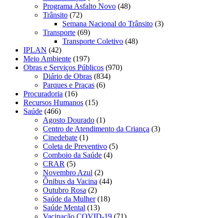
Programa Asfalto Novo
(48)
Trânsito
(72)
Semana Nacional do Trânsito
(3)
Transporte
(69)
Transporte Coletivo
(48)
IPLAN
(42)
Meio Ambiente
(197)
Obras e Serviços Públicos
(970)
Diário de Obras
(834)
Parques e Praças
(6)
Procuradoria
(16)
Recursos Humanos
(15)
Saúde
(466)
Agosto Dourado
(1)
Centro de Atendimento da Criança
(3)
Cinedebate
(1)
Coleta de Preventivo
(5)
Comboio da Saúde
(4)
CRAR
(5)
Novembro Azul
(2)
Ônibus da Vacina
(44)
Outubro Rosa
(2)
Saúde da Mulher
(18)
Saúde Mental
(13)
Vacinação COVID-19
(71)