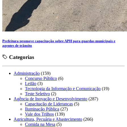
Prefeitura promove capacitação sobre APH para guardas municipais e
agentes de trânsito
Categorias
Administração
(159)
Concurso Público
(6)
Leilão
(3)
Tecnologia da Informação e Comunicação
(19)
Teste Seletivo
(2)
Agência de Inovação e Desenvolvimento
(287)
Capacitação de Lideranças
(5)
Iluminação Pública
(27)
Vale dos Trilhos
(139)
Agricultura, Pecuária e Abastecimento
(266)
Comida na Mesa
(5)