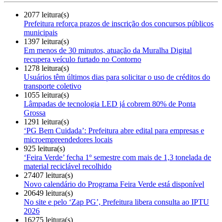
2077 leitura(s)
Prefeitura reforça prazos de inscrição dos concursos públicos
municipais
1397 leitura(s)
Em menos de 30 minutos, atuação da Muralha Digital
recupera veículo furtado no Contorno
1278 leitura(s)
Usuários têm últimos dias para solicitar o uso de créditos do
transporte coletivo
1055 leitura(s)
Lâmpadas de tecnologia LED já cobrem 80% de Ponta
Grossa
1291 leitura(s)
‘PG Bem Cuidada’: Prefeitura abre edital para empresas e
microempreendedores locais
925 leitura(s)
‘Feira Verde’ fecha 1º semestre com mais de 1,3 tonelada de
material reciclável recolhido
27407 leitura(s)
Novo calendário do Programa Feira Verde está disponível
20649 leitura(s)
No site e pelo ‘Zap PG’, Prefeitura libera consulta ao IPTU
2026
16275 leitura(s)