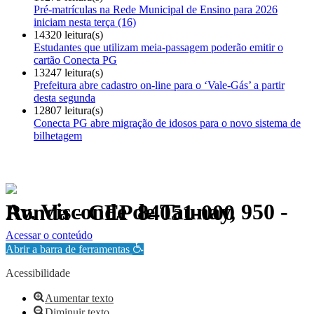
Pré-matrículas na Rede Municipal de Ensino para 2026
iniciam nesta terça (16)
14320 leitura(s)
Estudantes que utilizam meia-passagem poderão emitir o
cartão Conecta PG
13247 leitura(s)
Prefeitura abre cadastro on-line para o ‘Vale-Gás’ a partir
desta segunda
12807 leitura(s)
Conecta PG abre migração de idosos para o novo sistema de
bilhetagem
Av. Visconde de Taunay, 950 - Ronda - CEP 84051-000
Política de Privacidade.
Acessar o conteúdo
Abrir a barra de ferramentas
Acessibilidade
Aumentar texto
Diminuir texto