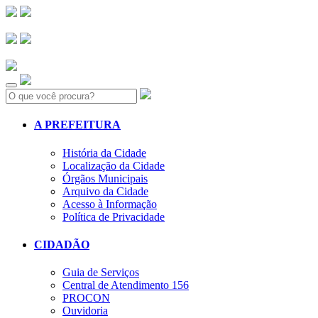
Search:
A PREFEITURA
História da Cidade
Localização da Cidade
Órgãos Municipais
Arquivo da Cidade
Acesso à Informação
Política de Privacidade
CIDADÃO
Guia de Serviços
Central de Atendimento 156
PROCON
Ouvidoria