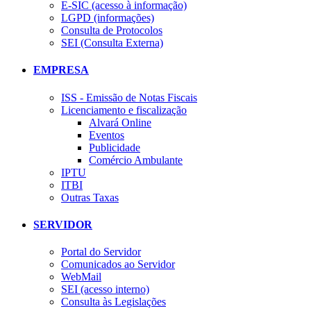
E-SIC (acesso à informação)
LGPD (informações)
Consulta de Protocolos
SEI (Consulta Externa)
EMPRESA
ISS - Emissão de Notas Fiscais
Licenciamento e fiscalização
Alvará Online
Eventos
Publicidade
Comércio Ambulante
IPTU
ITBI
Outras Taxas
SERVIDOR
Portal do Servidor
Comunicados ao Servidor
WebMail
SEI (acesso interno)
Consulta às Legislações