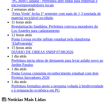
‘PG Bem Cuidada’: Prefeitura abre edital para empresas e
microempreendedores locais
2 semanas atrás
‘Feira Verde’ fecha 1º semestre com mais de 1,3 tonelada de
material reciclável recolhido
11 horas atrás
Regularização fundiária: Prefeitura convoca moradores do
Los Angeles para cadastramento
12 horas atrás
Ponta Grossa recebe prêmio estadual pela plataforma
‘ElaProtegida’
15 horas atrás
DIÁRIO DE OBRAS SMSP 07/08/2026
1 dia atrás
Prefeitura inicia obras de drenagem para levar asfalto novo ao
Jardim Paraíso
1 dia atrás
Ponta Grossa conquista reconhecimento estadual com dois
Projetos Inovadores 2026
1 dia atrás
Prefeitura formaliza apoio a pesquisa voltada à biodiversidade
e à restauração ecológica em PG
Notícias Mais Lidas