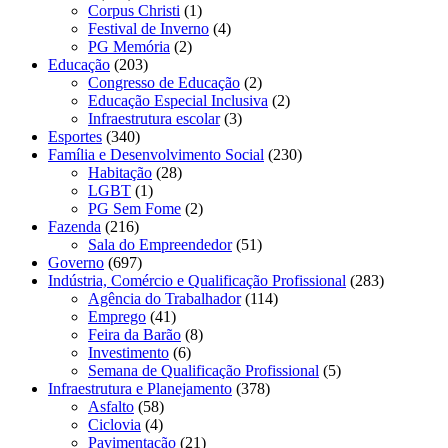
Corpus Christi
(1)
Festival de Inverno
(4)
PG Memória
(2)
Educação
(203)
Congresso de Educação
(2)
Educação Especial Inclusiva
(2)
Infraestrutura escolar
(3)
Esportes
(340)
Família e Desenvolvimento Social
(230)
Habitação
(28)
LGBT
(1)
PG Sem Fome
(2)
Fazenda
(216)
Sala do Empreendedor
(51)
Governo
(697)
Indústria, Comércio e Qualificação Profissional
(283)
Agência do Trabalhador
(114)
Emprego
(41)
Feira da Barão
(8)
Investimento
(6)
Semana de Qualificação Profissional
(5)
Infraestrutura e Planejamento
(378)
Asfalto
(58)
Ciclovia
(4)
Pavimentação
(21)