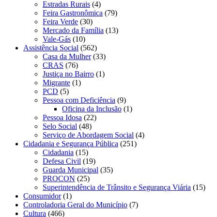
Estradas Rurais
(4)
Feira Gastronômica
(79)
Feira Verde
(30)
Mercado da Família
(13)
Vale-Gás
(10)
Assistência Social
(562)
Casa da Mulher
(33)
CRAS
(76)
Justiça no Bairro
(1)
Migrante
(1)
PCD
(5)
Pessoa com Deficiência
(9)
Oficina da Inclusão
(1)
Pessoa Idosa
(22)
Selo Social
(48)
Serviço de Abordagem Social
(4)
Cidadania e Segurança Pública
(251)
Cidadania
(15)
Defesa Civil
(19)
Guarda Municipal
(35)
PROCON
(25)
Superintendência de Trânsito e Segurança Viária
(15)
Consumidor
(1)
Controladoria Geral do Município
(7)
Cultura
(466)