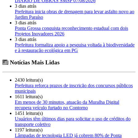
DIÁRIO DE OBRAS SMSP 07/08/2026
3 dias atrás
Prefeitura inicia obras de drenagem para levar asfalto novo ao
Jardim Paraíso
3 dias atrás
Ponta Grossa conquista reconhecimento estadual com dois
Projetos Inovadores 2026
3 dias atrás
Prefeitura formaliza apoio a pesquisa voltada à biodiversidade
e à restauração ecológica em PG
Notícias Mais Lidas
2430 leitura(s)
Prefeitura reforça prazos de inscrição dos concursos públicos
municipais
1611 leitura(s)
Em menos de 30 minutos, atuação da Muralha Digital
recupera veículo furtado no Contorno
1451 leitura(s)
Usuários têm últimos dias para solicitar o uso de créditos do
transporte coletivo
1197 leitura(s)
Lâmpadas de tecnologia LED já cobrem 80% de Ponta