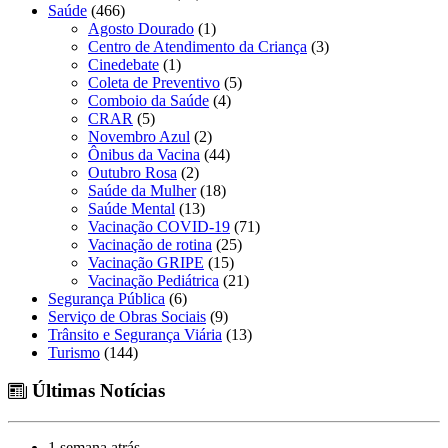
Saúde
(466)
Agosto Dourado
(1)
Centro de Atendimento da Criança
(3)
Cinedebate
(1)
Coleta de Preventivo
(5)
Comboio da Saúde
(4)
CRAR
(5)
Novembro Azul
(2)
Ônibus da Vacina
(44)
Outubro Rosa
(2)
Saúde da Mulher
(18)
Saúde Mental
(13)
Vacinação COVID-19
(71)
Vacinação de rotina
(25)
Vacinação GRIPE
(15)
Vacinação Pediátrica
(21)
Segurança Pública
(6)
Serviço de Obras Sociais
(9)
Trânsito e Segurança Viária
(13)
Turismo
(144)
Últimas Notícias
1 semana atrás