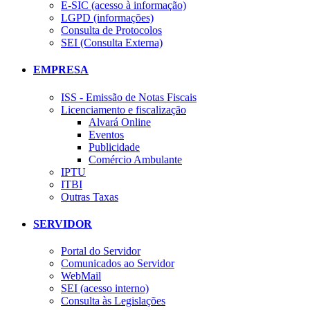
E-SIC (acesso à informação)
LGPD (informações)
Consulta de Protocolos
SEI (Consulta Externa)
EMPRESA
ISS - Emissão de Notas Fiscais
Licenciamento e fiscalização
Alvará Online
Eventos
Publicidade
Comércio Ambulante
IPTU
ITBI
Outras Taxas
SERVIDOR
Portal do Servidor
Comunicados ao Servidor
WebMail
SEI (acesso interno)
Consulta às Legislações