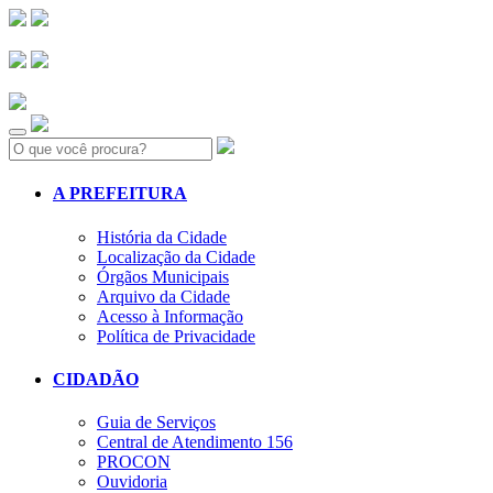
Search:
A PREFEITURA
História da Cidade
Localização da Cidade
Órgãos Municipais
Arquivo da Cidade
Acesso à Informação
Política de Privacidade
CIDADÃO
Guia de Serviços
Central de Atendimento 156
PROCON
Ouvidoria