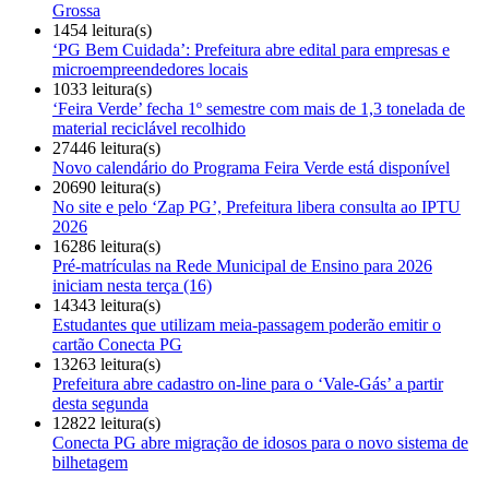
Grossa
1454 leitura(s)
‘PG Bem Cuidada’: Prefeitura abre edital para empresas e
microempreendedores locais
1033 leitura(s)
‘Feira Verde’ fecha 1º semestre com mais de 1,3 tonelada de
material reciclável recolhido
27446 leitura(s)
Novo calendário do Programa Feira Verde está disponível
20690 leitura(s)
No site e pelo ‘Zap PG’, Prefeitura libera consulta ao IPTU
2026
16286 leitura(s)
Pré-matrículas na Rede Municipal de Ensino para 2026
iniciam nesta terça (16)
14343 leitura(s)
Estudantes que utilizam meia-passagem poderão emitir o
cartão Conecta PG
13263 leitura(s)
Prefeitura abre cadastro on-line para o ‘Vale-Gás’ a partir
desta segunda
12822 leitura(s)
Conecta PG abre migração de idosos para o novo sistema de
bilhetagem