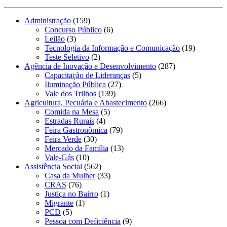
Administração
(159)
Concurso Público
(6)
Leilão
(3)
Tecnologia da Informação e Comunicação
(19)
Teste Seletivo
(2)
Agência de Inovação e Desenvolvimento
(287)
Capacitação de Lideranças
(5)
Iluminação Pública
(27)
Vale dos Trilhos
(139)
Agricultura, Pecuária e Abastecimento
(266)
Comida na Mesa
(5)
Estradas Rurais
(4)
Feira Gastronômica
(79)
Feira Verde
(30)
Mercado da Família
(13)
Vale-Gás
(10)
Assistência Social
(562)
Casa da Mulher
(33)
CRAS
(76)
Justiça no Bairro
(1)
Migrante
(1)
PCD
(5)
Pessoa com Deficiência
(9)