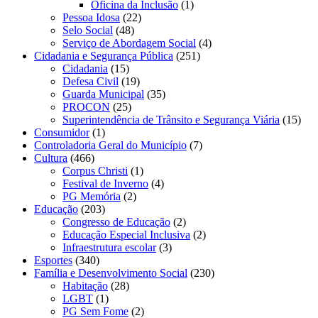
Oficina da Inclusão
(1)
Pessoa Idosa
(22)
Selo Social
(48)
Serviço de Abordagem Social
(4)
Cidadania e Segurança Pública
(251)
Cidadania
(15)
Defesa Civil
(19)
Guarda Municipal
(35)
PROCON
(25)
Superintendência de Trânsito e Segurança Viária
(15)
Consumidor
(1)
Controladoria Geral do Município
(7)
Cultura
(466)
Corpus Christi
(1)
Festival de Inverno
(4)
PG Memória
(2)
Educação
(203)
Congresso de Educação
(2)
Educação Especial Inclusiva
(2)
Infraestrutura escolar
(3)
Esportes
(340)
Família e Desenvolvimento Social
(230)
Habitação
(28)
LGBT
(1)
PG Sem Fome
(2)